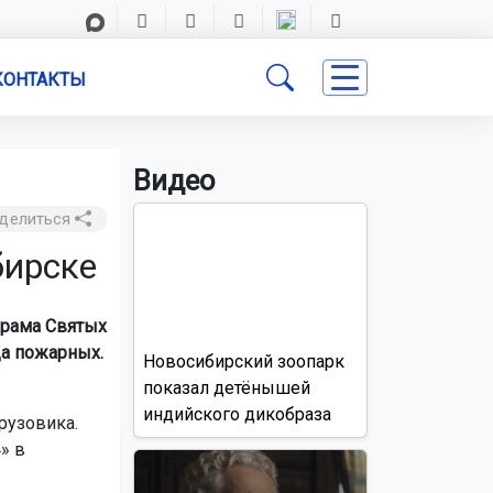
КОНТАКТЫ
Видео
делиться
бирске
храма Святых
да пожарных.
Новосибирский зоопарк
показал детёнышей
индийского дикобраза
рузовика.
» в