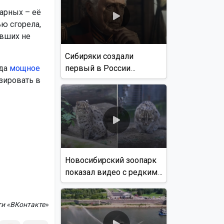
арных – её
ью сгорела,
авших не
Сибиряки создали
первый в России
гда
мощное
документальный фильм
зировать в
с использованием ИИ
Новосибирский зоопарк
показал видео с редким
виверровым котом
ти «ВКонтакте»