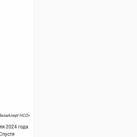
ЛизаАлерт НСО»
ля 2024 года
Спустя