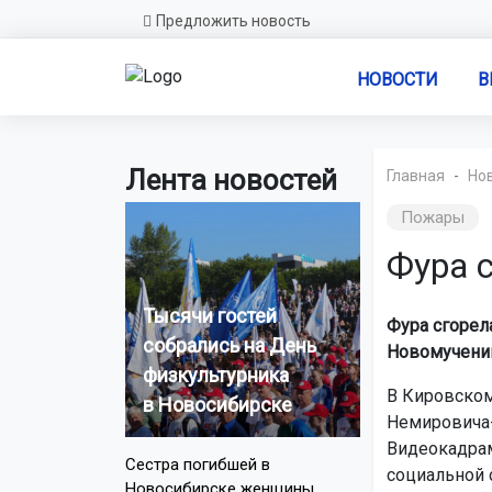
Предложить новость
НОВОСТИ
В
Лента новостей
Главная
Но
Пожары
Фура 
Тысячи гостей
Фура сгорел
собрались на День
Новомученик
физкультурника
В Кировском
в Новосибирске
Немировича-
Видеокадрам
Сестра погибшей в
социальной 
Новосибирске женщины