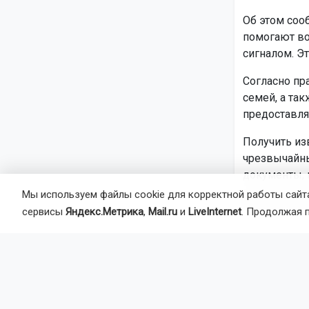
Об этом соо
помогают в
сигналом. Э
Согласно пр
семей, а та
предоставля
Получить из
чрезвычайны
документы, 
Мы используем файлы cookie для корректной работы сайта
Напомним: 
сервисы
Яндекс.Метрика
,
Mail.ru
и
LiveInternet
. Продолжая 
Автор:
Ал