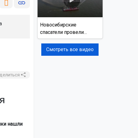
а
Новосибирские
спасатели провели
учения на реке Обь
Смотреть все видео
делиться
я
нки нашли