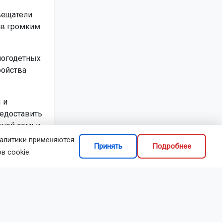
вещатели
ов громким
ногодетных
ройства
 и
редоставить
ной семьи.
налитики применяются
Принять
Подробнее
в cookie.