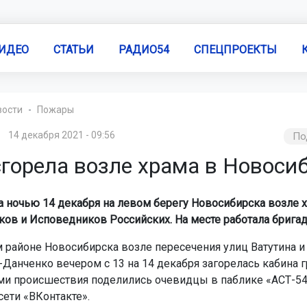
ИДЕО
СТАТЬИ
РАДИО54
СПЕЦПРОЕКТЫ
вости
Пожары
14 декабря 2021 - 09:56
По
сгорела возле храма в Новоси
а ночью 14 декабря на левом берегу Новосибирска возле 
ов и Исповедников Российских. На месте работала брига
 районе Новосибирска возле пересечения улиц Ватутина и
Данченко вечером с 13 на 14 декабря загорелась кабина г
и происшествия поделились очевидцы в паблике «АСТ-54
сети «ВКонтакте».