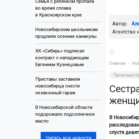
Семья с ребёнком пропала
во время сплава
в Красноярском крае
Автор:
Ал
Новосибирским школьникам
Агентство 
продлили осенние каникулы
ХК «Сибирь» подписал
контракт с нападающим
Главная
Но
Евгением Кузнецовым
Происшест
Приставы заставили
Сестр
новосибирца снести
незаконный гараж
женщи
В Новосибирской области
подорожало подсолнечное
В Новосибир
масло
расследован
спустя девя
Читать все новости