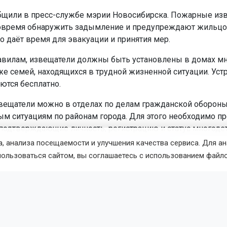
бщили в пресс-службе мэрии Новосибирска. Пожарные из
овремя обнаружить задымление и предупреждают жильц
то даёт время для эвакуации и принятия мер.
авилам, извещатели должны быть установлены в домах м
кже семей, находящихся в трудной жизненной ситуации. Уст
ются бесплатно.
вещатели можно в отделах по делам гражданской обороны
м ситуациям по районам города. Для этого необходимо п
подтверждающие личность, регистрацию и статус многодет
, анализа посещаемости и улучшения качества сервиса. Для а
пожарные извещатели спасли
49 новосибирцев.
пользоваться сайтом, вы соглашаетесь с использованием файло
Поделиться новостью:
иса Новохатская
Читать все публикации автора