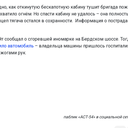
дно, как откинутую бескапотную кабину тушит бригада пож
ватило огнём. Но спасти кабину не удалось – она полност
ицеп тягача остался в сохранности. Информация о пострад
йт сообщал о сгоревшей иномарке на Бердском шоссе. То
ило автомобиль
– владельца машины пришлось госпитали
ожогами рук.
паблик «АСТ-54» в социальной се