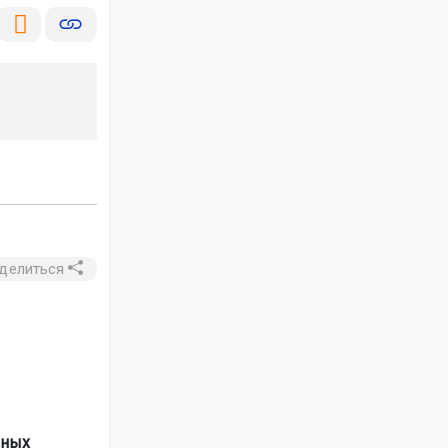
делиться
рных