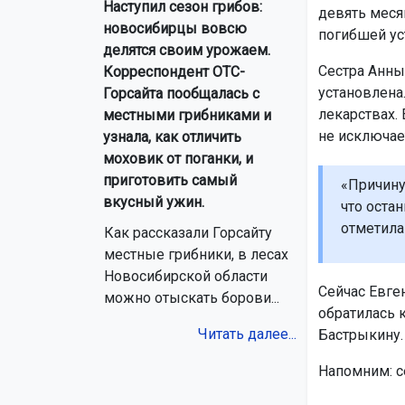
Наступил сезон грибов:
девять меся
новосибирцы вовсю
погибшей ус
делятся своим урожаем.
Сестра Анны,
Корреспондент ОТС-
установлена
Горсайта пообщалась с
лекарствах. 
местными грибниками и
не исключае
узнала, как отличить
моховик от поганки, и
приготовить самый
«Причину
вкусный ужин.
что оста
отметила
Как рассказали Горсайту
местные грибники, в лесах
Новосибирской области
Сейчас Евге
можно отыскать борови...
обратилась 
Читать далее...
Бастрыкину.
Напомним: с