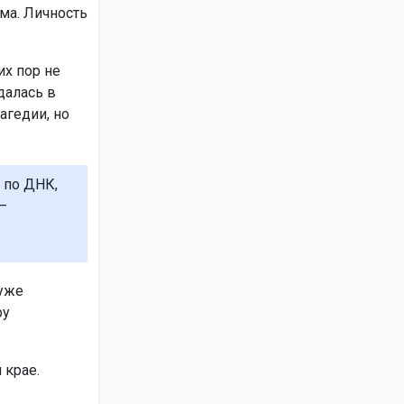
ма. Личность
их пор не
далась в
агедии, но
 по ДНК,
–
 уже
ру
 крае.