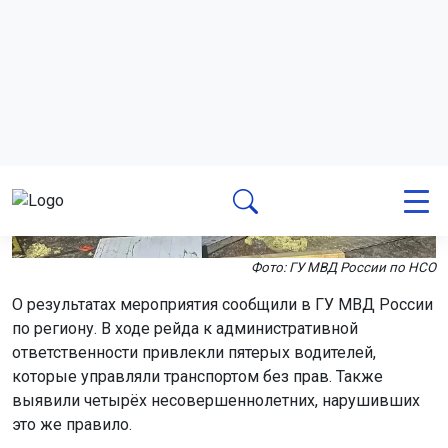
Фото: ГУ МВД России по НСО
О результатах мероприятия сообщили в ГУ МВД России
по региону. В ходе рейда к административной
ответственности привлекли пятерых водителей,
которые управляли транспортом без прав. Также
выявили четырёх несовершеннолетних, нарушивших
это же правило.
Пять родителей оштрафовали за передачу управления
транспортом детям, не имеющим водительских прав.
Один человек задержан за езду в состоянии опьянения.
На штрафстоянку отправили 13 транспортных средств.
Сотрудники полиции напомнили, что управление
транспортом без прав или в нетрезвом состоянии
может привести к серьёзным авариям. Родителей