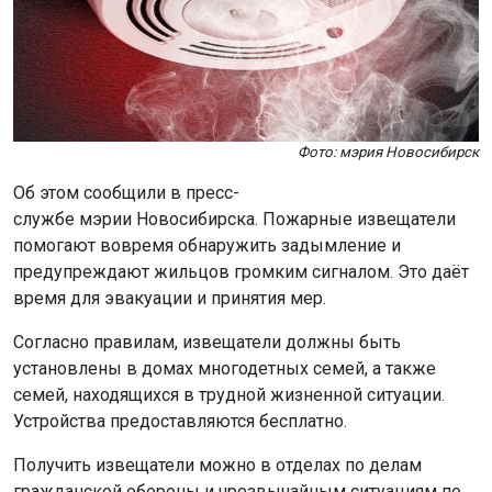
службе мэрии Новосибирска. Пожарные извещатели
помогают вовремя обнаружить задымление и
предупреждают жильцов громким сигналом. Это даёт
время для эвакуации и принятия мер.
Согласно правилам, извещатели должны быть
установлены в домах многодетных семей, а также
семей, находящихся в трудной жизненной ситуации.
Устройства предоставляются бесплатно.
Получить извещатели можно в отделах по делам
гражданской обороны и чрезвычайным ситуациям по
районам города. Для этого необходимо предоставить
документы, подтверждающие личность, регистрацию и
статус многодетной семьи.
Напомним: пожарные извещатели спасли
49
новосибирцев.