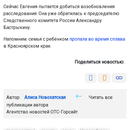
Поделиться новостью:
Автор:
Алиса Новохатская
Читать все
публикации автора
Агентство новостей
ОТС-Горсайт
происшествия
смерть
закон
Новосибирск
Главная
Новости
Общество
Общество
8 августа 2026 - 19:55
Ещё 22 многодетные семьи в
Новосибирске получили пожарные