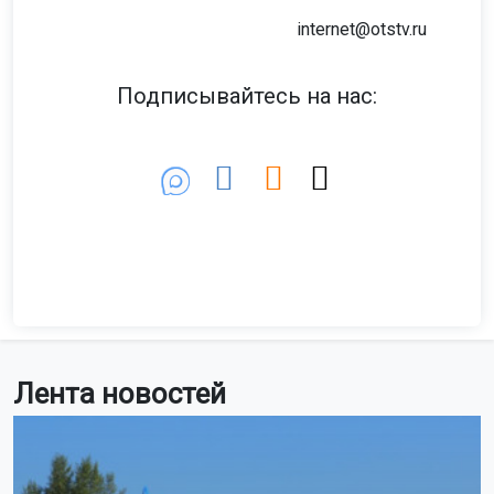
соглашаетесь с использованием файлов cookie.
Фото: МАКС-канал КГКУ «Спасатель».
Принять
Супруги из Зеленогорска вместе с сыном отправились
на сплав от Красноярской ГРЭС-2 в сторону Большого
Подробнее
порога, недалеко от Железногорска. Они планировали
вернуться 6 августа, но до сих пор их местонахождение
неизвестно.
По предварительным данным, они хотели порыбачить
и предупредили родственников о своих планах.
Спасатели продолжают поисковые работы.
Ранее стало известно, что пенсионерка из
Новосибирской области
пропала
во время переезда на
Алтай.
Поделиться новостью: