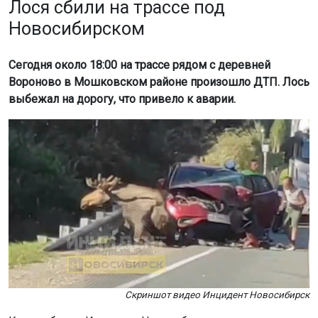
Скриншот видео Инцидент Новосибирск
Как сообщает Инцидент Новосибирск, один из
водителей попытался избежать столкновения с лосем,
но задел встречный автомобиль.
Лось остался жив. На место происшествия вызвали
специалистов.
Напомним: медведь
вышел к людям
в селе
Новосибирской области.