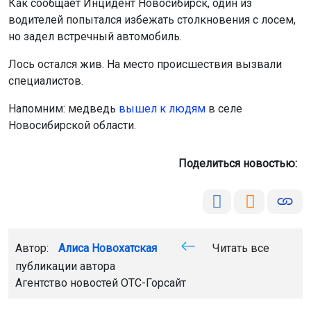
Поделиться новостью:
Автор:
Алиса Новохатская
Читать все
публикации автора
Агентство новостей
ОТС-Горсайт
лось
авто
ДТП
животные
Мошковский район
Главная
Новости
Погода
Погода
8 августа 2026 - 18:56
Жара до +34 градусов вернётся
в Новосибирскую область