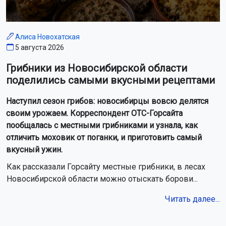
Сестра погибшей в Новосибирске женщины добивается
расследования
Ещё 22 многодетные семьи в Новосибирске получили
пожарные извещатели
Самолёт новосибирской авиакомпании S7 выкатился за
пределы полосы в Норильске
Лося сбили на трассе под Новосибирском
Жара до +34 градусов вернётся в Новосибирскую область
на следующей неделе
Семья с ребёнком пропала во время сплава
в Красноярском крае
Новосибирским школьникам продлили осенние каникулы
ХК «Сибирь» подписал контракт с нападающим Евгением