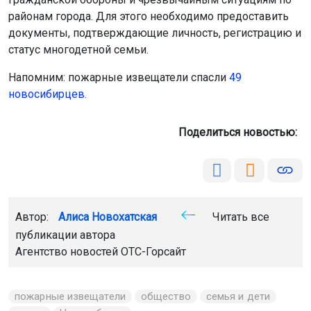
Поделиться новостью:
Автор:
Алиса Новохатская
Читать все
публикации автора
Агентство новостей
ОТС-Горсайт
пожарные извещатели
общество
семья и дети
мэрия
Новосибирск
Главная
Новости
Происшествия
Происшествия
8 августа 2026 - 19:44
Самолёт новосибирской
авиакомпании S7 выкатился за