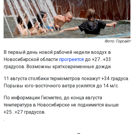
Новосибирской области
прогреется
до +27…+33
градусов. Возможны кратковременные дожди.
11 августа столбики термометров покажут +34 градуса.
Порывы юго-восточного ветра усилятся до 14 м/с.
По информации Гисметео, до конца августа
температура в Новосибирске не поднимется выше
+25…+27 градусов.
.
Поделиться новостью:
Автор:
Наталья Илькив
Читать все
публикации автора
Агентство новостей
ОТС-Горсайт