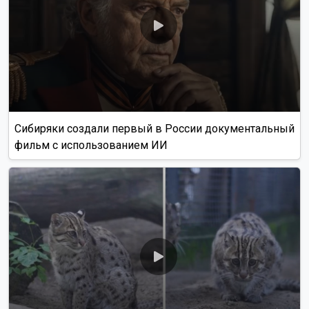
Алиса Новохатская
5 августа 2026
Грибники из Новосибирской области
поделились самыми вкусными рецептами
Наступил сезон грибов: новосибирцы вовсю делятся
своим урожаем. Корреспондент ОТС-Горсайта
пообщалась с местными грибниками и узнала, как
отличить моховик от поганки, и приготовить самый
вкусный ужин.
Как рассказали Горсайту местные грибники, в лесах
Новосибирской области можно отыскать борови...
Читать далее...
Видео