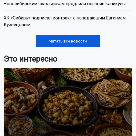
Тысячи гостей собрались на День
физкультурника в Новосибирске
У жительницы Новосибирска начался отёк Квинке из-за
поддельных духов
В Тогучинском районе провели рейд по нарушителям на
мотоциклах