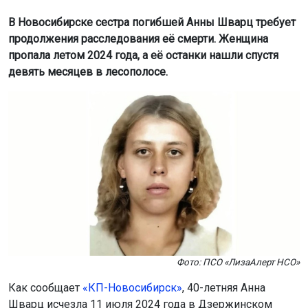
Фото: ПСО «ЛизаАлерт НСО»
Как сообщает
«КП-Новосибирск»
, 40-летняя Анна
Шварц исчезла 11 июля 2024 года в Дзержинском
районе. Она вышла из дома за хлебом и не вернулась.
Спустя девять месяцев её останки обнаружили в лесу в
пяти километрах от дома. Личность погибшей
установили только в декабре 2025 года.
Сестра Анны, Евгения Мельникова, рассказала, что
причина смерти до сих пор не установлена. По её
словам, Анна страдала редким заболеванием и