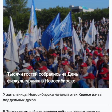
Автор:
Наталья Илькив
Читать все
публикации автора
Агентство новостей
ОТС-Горсайт
пропала семья
сплав по реке Кан
Красноярский
край
Новосибирская область
Пишите нам:
Почта:
internet@otstv.ru