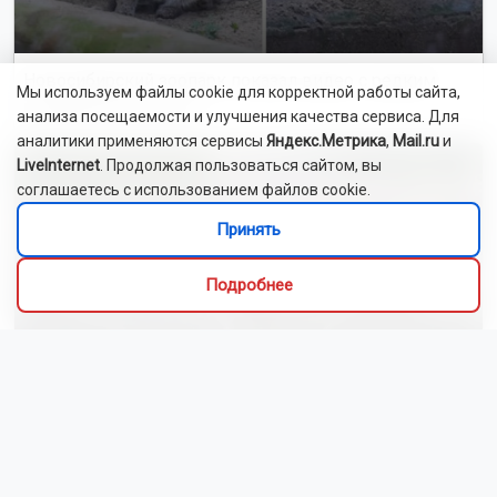
Новосибирский зоопарк показал детёнышей
индийского дикобраза