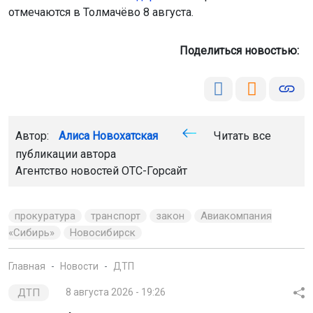
Автор:
Алиса Новохатская
Читать все
публикации автора
Агентство новостей
ОТС-Горсайт
прокуратура
транспорт
закон
Авиакомпания
«Сибирь»
Новосибирск
Главная
Новости
ДТП
ДТП
8 августа 2026 - 19:26
Лося сбили на трассе под
Новосибирском
Сегодня около 18:00 на трассе рядом с деревней
Вороново в Мошковском районе произошло ДТП. Лось
выбежал на дорогу, что привело к аварии.