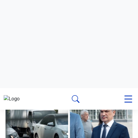
Строительство
6 августа 2026 - 19:50
Ремонт улицы Петухова в
Новосибирске завершат до конца
августа
В Новосибирске завершают ремонт улицы Петухова на
участке от Советского шоссе до улицы Сибиряков-
Гвардейцев. Работы выполнены на 95% и должны
закончиться до конца августа.