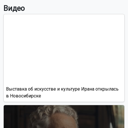
Житель Улан-Удэ четыре года жил с гематомой в голове
Сбой в работе Рунета затронул Новосибирскую область
В Омске «Лада Гранта» сбила семь человек на пешеходном
переходе
В Казани четверо мошенников похитили у пенсионеров
более 15 млн рублей
В Новосибирске соберут предложения жителей по
обновлению сквера у Заксобрания
Суд прекратил дело экс-главы района Кубани Адама
Джарима
В Бердске 7-летний мальчик потерял память после