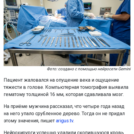
Фото: создано с помощью нейросети Gemini
Пациент жаловался на опущение века и ощущение
тяжести в голове. Компьютерная томография выявила
гематому толщиной 16 мм, которая сдавливала мозг.
На приёме мужчина рассказал, что четыре года назад
на него упало срубленное дерево. Тогда он не придал
этому значения, пишет
arigus.tv
.
Нейрохирурги успешно удалили скопившуюся кровь
через дренаж, освободив мозг от давления. Сейчас