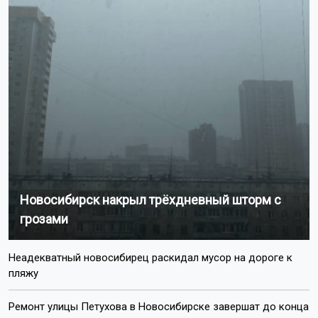
счета». Трое из них снимали наличные через банкоматы
и переводили средства на подконтрольные счета.
Четвёртый находил людей, готовых оформлять
банковские карты за вознаграждение.
Всего пострадали 12 человек, общий ущерб составил
более 15,6 миллиона рублей. Об этом сообщает
kazanfirst.ru.
Суд приговорил двух участников группы к 6,5 годам
лишения свободы, одного — к 3 годам 8 месяцам, ещё
одного — к 6 годам 8 месяцам. Все осуждённые будут
отбывать наказание в колонии общего режима.
Напомним, мошенники
пугают
новосибирцев
аннулированием трудового стажа.
Поделиться новостью: