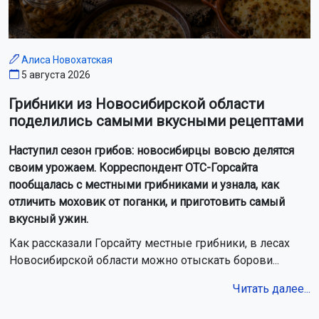
Новосибирск накрыл трёхдневный шторм с
грозами
Неадекватный новосибирец раскидал мусор на дороге к
пляжу
Ремонт улицы Петухова в Новосибирске завершат до конца
августа
Дети искупались на дороге после ливня в Новосибирске