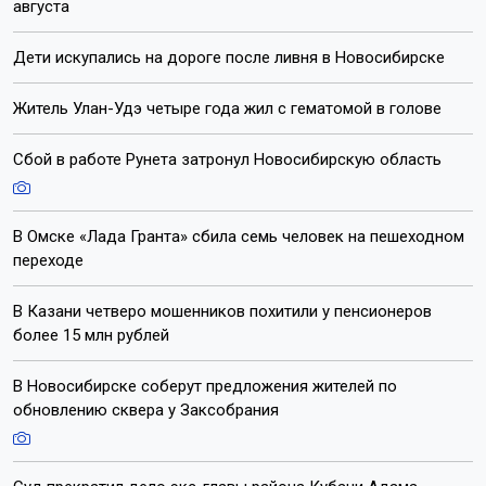
Автор:
Екатерина Шамина
Читать все
публикации автора
Агентство новостей
ОТС-Горсайт
мошенники
закон
Казань
Пишите нам:
Почта:
internet@otstv.ru
Подписывайтесь на нас: