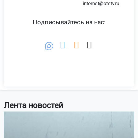
С 2021 по 2022 год злоумышленники обманывали
пожилых людей, представляясь сотрудниками банков
и полиции. Об этом сообщила пресс-служба
прокуратуры Татарстана.
Фото: magnific.com / создано с помощью ИИ
По данным следствия, мошенники убеждали
пенсионеров переводить деньги на «безопасные