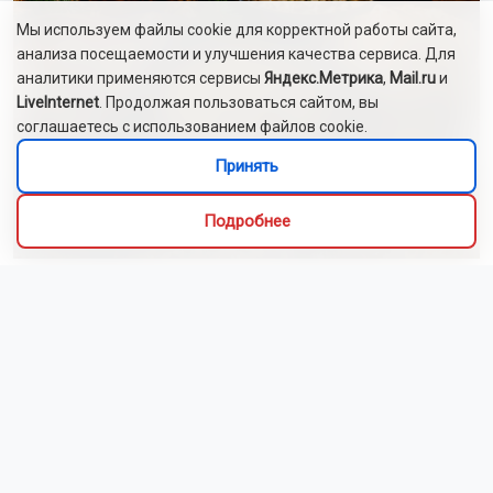
Мы используем файлы cookie для корректной работы сайта,
анализа посещаемости и улучшения качества сервиса. Для
аналитики применяются сервисы
Яндекс.Метрика
,
Mail.ru
и
LiveInternet
. Продолжая пользоваться сайтом, вы
соглашаетесь с использованием файлов cookie.
Принять
Подробнее
Алиса Новохатская
5 августа 2026
Грибники из Новосибирской области
поделились самыми вкусными рецептами
Наступил сезон грибов: новосибирцы вовсю делятся
своим урожаем. Корреспондент ОТС-Горсайта
пообщалась с местными грибниками и узнала, как