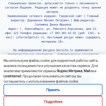
Специальных проектах, допускается только с письменного
согласия Издания. Редакция может не разделять точку зрения
авторов.
Наименование сетевого издания: Городской сайт | Главный
редактор: Дорошенко Михаил Петрович | Шеф-редактор:
Соломина Диана Юрьевна
Адрес: г. Новосибирск, ул. Римского-Корсакова, дом 22,
офис 323 Телефон редакции: +7 383-303-42-92 (доб. 134), e-
mail: internet@otstv.ru, Настоящий ресурс может содержать
материалы 18+.
На информационном ресурсе Gorsite.ru применяются
рекомендательные технологии - информационные технологии
предоставления информации на основе сбора, систематизации
Мы используем файлы cookie для корректной работы сайта,
и анализа сведений, относящихся к предпочтениям
анализа посещаемости и улучшения качества сервиса. Для
пользователей сети «Интернет», находящихся на территории
аналитики применяются сервисы
Яндекс.Метрика
,
Mail.ru
и
Российской Федерации.
Подробнее.
LiveInternet
. Продолжая пользоваться сайтом, вы
соглашаетесь с использованием файлов cookie.
Принять
Подробнее
© 2010-2026 Gorsite.ru