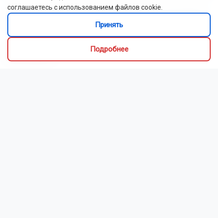
соглашаетесь с использованием файлов cookie.
Число заявлений в НГУ в 2026 году выросло на рекордные
Принять
58%
Судебные приставы закрыли магазин японской кухни в
Подробнее
Новосибирске
Сибирская венчурная ярмарка пройдёт в Новосибирске в
августе 2026 года
Неизвестный поджёг служебные машины у отдела полиции
под Новосибирском
В Новосибирске ветер повалил деревья на трамвайные пути
В Новосибирске запретили ездить на электросамокатах по
главным улицам
В Новосибирске спасатели сняли 20-летнюю раненную