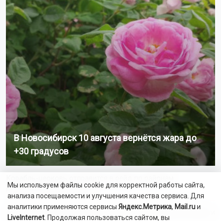
В Новосибирск 10 августа вернётся жара до
+30 градусов
Корабль-церковь отправится в рейд по районам
Мы используем файлы cookie для корректной работы сайта,
Новосибирской области
анализа посещаемости и улучшения качества сервиса. Для
аналитики применяются сервисы
Яндекс.Метрика
,
Mail.ru
и
Двое мужчин погибли при пожаре в Новосибирской области
LiveInternet
. Продолжая пользоваться сайтом, вы