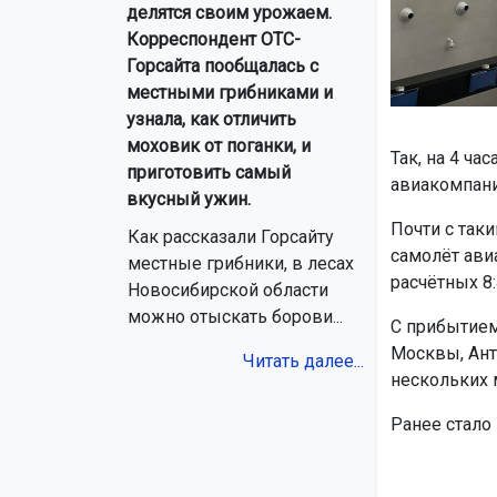
делятся своим урожаем.
Корреспондент ОТС-
Горсайта пообщалась с
местными грибниками и
узнала, как отличить
моховик от поганки, и
Так, на 4 ч
приготовить самый
авиакомпании
вкусный ужин.
Почти с так
Как рассказали Горсайту
самолёт ави
местные грибники, в лесах
расчётных 8:
Новосибирской области
можно отыскать борови...
С прибытием
Москвы, Анта
Читать далее...
нескольких м
Ранее стало 