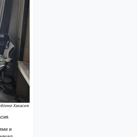
ублике Хакасия.
сия.
ями и
начал