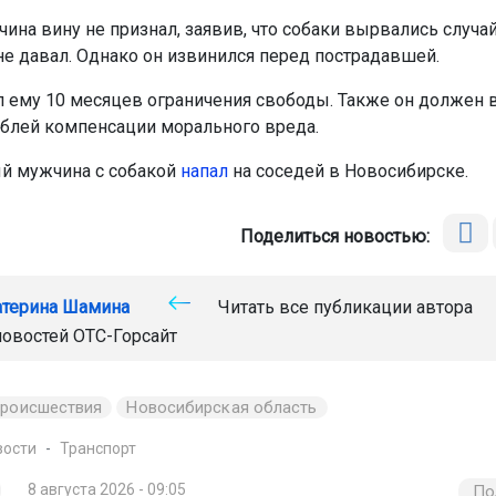
ина вину не признал, заявив, что собаки вырвались случай
не давал. Однако он извинился перед пострадавшей.
л ему 10 месяцев ограничения свободы. Также он должен 
ублей компенсации морального вреда.
й мужчина с собакой
напал
на соседей в Новосибирске.
Поделиться новостью:
атерина Шамина
Читать все публикации автора
новостей
ОТС-Горсайт
происшествия
Новосибирская область
вости
Транспорт
8 августа 2026 - 09:05
По