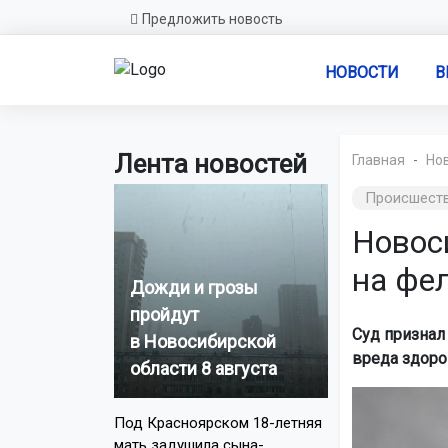
Предложить новость
НОВОСТИ
В
Лента новостей
Главная
Но
Происшест
Новос
на фе
Дожди и грозы
пройдут
Суд признал
в Новосибирской
вреда здоро
области 8 августа
Под Красноярском 18-летняя
мать задушила сына-