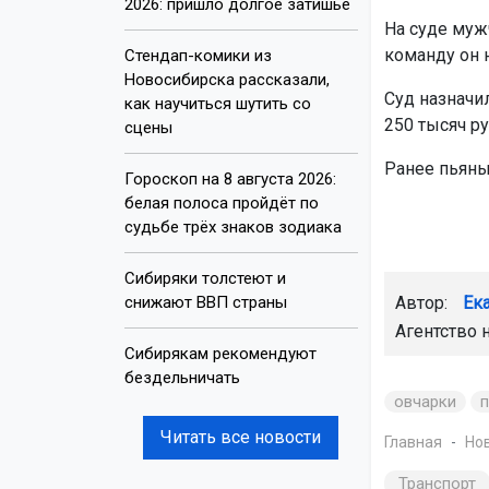
2026: пришло долгое затишье
На суде мужч
команду он 
Стендап-комики из
Новосибирска рассказали,
Суд назначи
как научиться шутить со
250 тысяч р
сцены
Ранее пьяны
Гороскоп на 8 августа 2026:
белая полоса пройдёт по
судьбе трёх знаков зодиака
Сибиряки толстеют и
снижают ВВП страны
Автор:
Ек
Агентство 
Сибирякам рекомендуют
бездельничать
овчарки
Читать все новости
Главная
Но
Транспорт