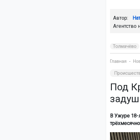
Автор:
На
Агентство 
Толмачёво
Главная
Но
Происшест
Под К
задуш
В Ужуре 18-
трёхмесячно