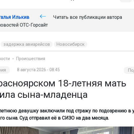
талья Илькив
Читать все публикации автора
новостей
ОТС-Горсайт
задержка авиарейсов
Новосибирск
вости
Происшествия
вия
8 августа 2026 - 08:45
По
расноярском 18-летняя мать
ила сына-младенца
летнюю девушку заключили под стражу по подозрению в 
го сына. Суд отправил её в СИЗО на два месяца.