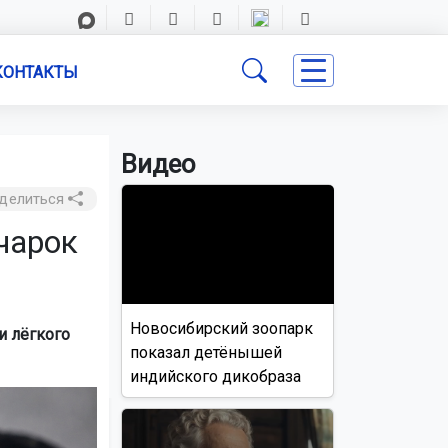
КОНТАКТЫ
Видео
делиться
чарок
Новосибирский зоопарк
и лёгкого
показал детёнышей
индийского дикобраза