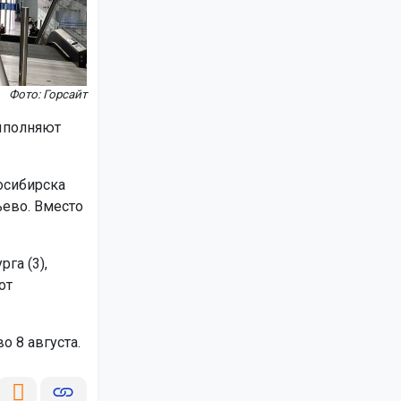
Фото: Горсайт
выполняют
осибирска
ево. Вместо
га (3),
от
о 8 августа.