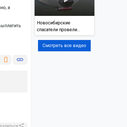
но, а
Новосибирские
выплатить
спасатели провели
учения на реке Обь
Смотреть все видео
делиться