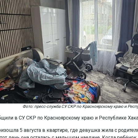
Фото: пресс-служба СУ СКР по Красноярскому краю и Респ
бщили в СУ СКР по Красноярскому краю и Республике Хака
оизошла 5 августа в квартире, где девушка жила с родител
 тот день она осталась с малышом наедине. Когда ребёнок 