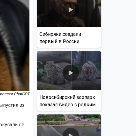
Сибиряки создали
первый в России
документальный фильм
с использованием ИИ
росети ChatGPT
Новосибирский зоопарк
показал видео с редким
ыпустил из
виверровым котом
кусали её.