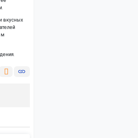
 её
м.
 и вкусных
ателей
ым
дения.