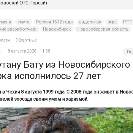
новостей
ОТС-Горсайт
емена
смута
Россия 1612 года
видеоигра
игра
РПГ
кие разработчики
Новосибирск
Новосибирская область
вости
Животные
8 августа 2026 - 11:58
По
утану Бату из Новосибирского
рка исполнилось 27 лет
 в Чехии 8 августа 1999 года. С 2008 года он живёт в Ново
ителей зоосада своим умом и харизмой.