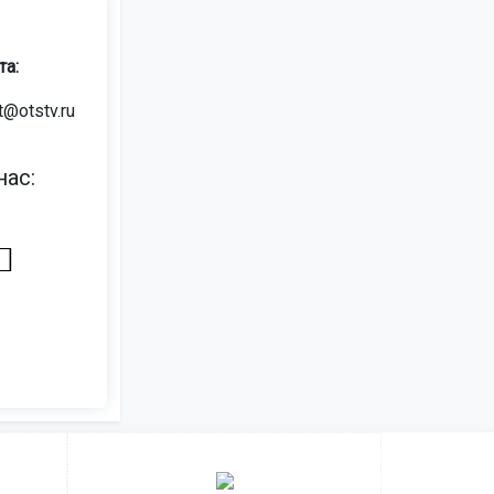
та:
t@otstv.ru
ас: