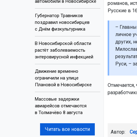
автомобили в Новосибирске
романов, ис
Русские в 16
Губернатор Травников
поздравил новосибирцев
– Главны
с Днём физкультурника
личное уч
других, 
В Новосибирской области
Милослав
растёт заболеваемость
результа
энтеровирусной инфекцией
Руси, – 
Движение временно
ограничили на улице
Плановой в Новосибирске
Отмечается,
разработчик
Массовые задержки
авиарейсов отмечаются
в Толмачёво 8 августа
Читать все новости
Автор:
Се