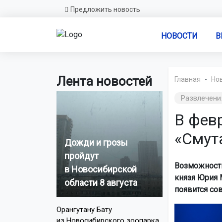
Предложить новость
НОВОСТИ
В
Лента новостей
Главная
Но
Развлечени
В фев
«Смут
Дожди и грозы
пройдут
Возможность
в Новосибирской
князя Юрия 
области 8 августа
появится со
Орангутану Бату
из Новосибирского зоопарка