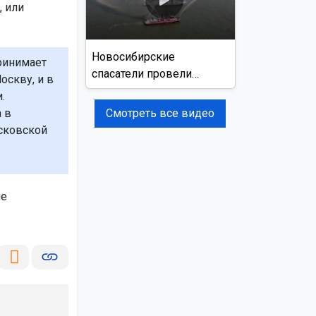
, или
Новосибирские
ринимает
спасатели провели
оскву, и в
учения на реке Обь
.
Смотреть все видео
 в
сковской
ие