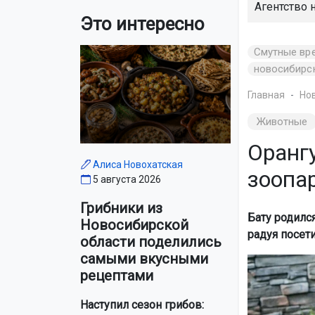
Агентство 
Это интересно
Смутные вр
новосибирс
Главная
Но
Животные
Оранг
Алиса Новохатская
зоопа
5 августа 2026
Грибники из
Бату родился
Новосибирской
радуя посет
области поделились
самыми вкусными
рецептами
Наступил сезон грибов: