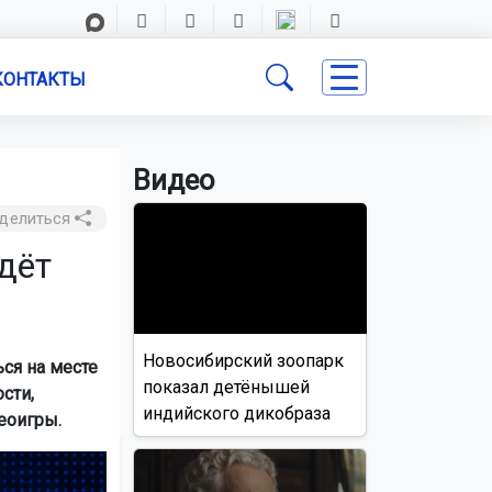
КОНТАКТЫ
Видео
делиться
дёт
Новосибирский зоопарк
ся на месте
показал детёнышей
сти,
индийского дикобраза
еоигры.