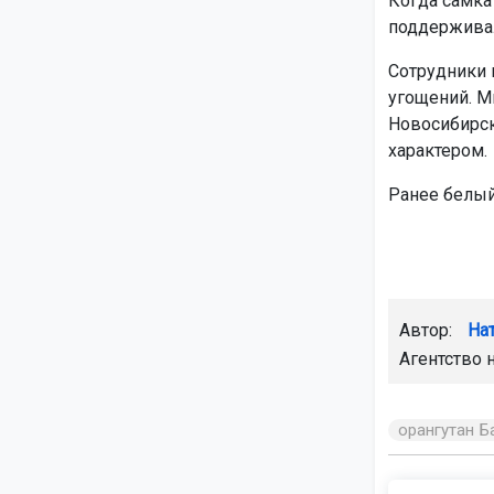
Когда самка
поддерживал
Сотрудники 
угощений. М
Новосибирск
характером.
Ранее белый
Автор:
На
Агентство 
орангутан Б