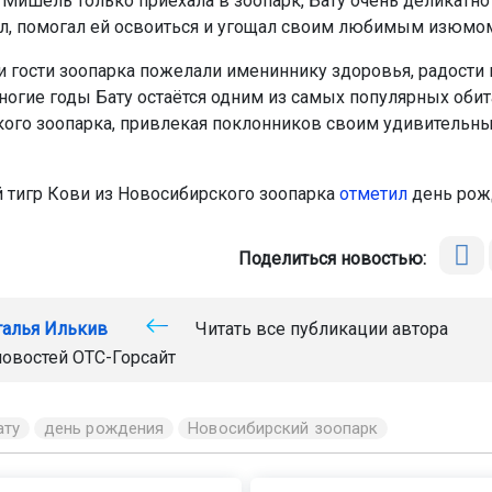
 Мишель только приехала в зоопарк, Бату очень деликатно
, помогал ей освоиться и угощал своим любимым изюмо
и гости зоопарка пожелали имениннику здоровья, радости
ногие годы Бату остаётся одним из самых популярных обит
ого зоопарка, привлекая поклонников своим удивительн
 тигр Кови из Новосибирского зоопарка
отметил
день рож
Поделиться новостью:
талья Илькив
Читать все публикации автора
новостей
ОТС-Горсайт
ату
день рождения
Новосибирский зоопарк