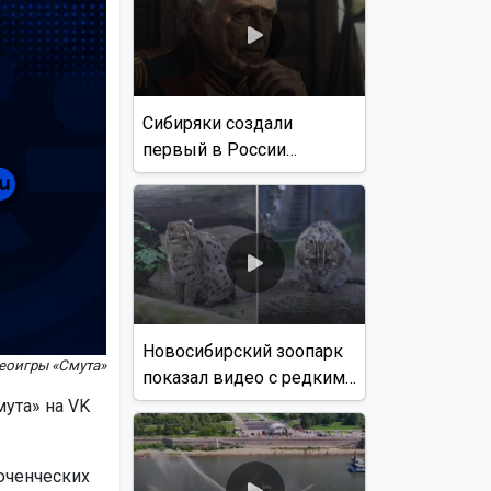
Сибиряки создали
первый в России
документальный фильм
с использованием ИИ
Новосибирский зоопарк
еоигры «Смута»
показал видео с редким
виверровым котом
ута» на VK
юченческих