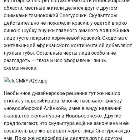
из Татарска пестрят социальные сети Новосибирской
области: местные жители делятся друг с другом
снимками темнокожей Снегурочки. Скульпторы
действительно не пожалели краски: у одетой в ярко-
синюю шубку внучки главного зимнего волшебника
лицо густо покрыто коричневой краской. Сходства с
жительницей африканского континента ей добавляют
пухлые губы. Остальные черты лица особо и не
разглядеть — глаза и нос оформлены лишь
схематически.
Необычное дизайнерское решение тут же нашло
отклик у новосибирцев: многие называют фигуру
«новосибирской Алёнкой», имея в виду недавний
скандал со скульптурой в Нововоронеже. Другие
предполагают, что скульптура ещё не закончена и её
создатель всё же доведёт черты лица Снегурочки до
ума. Пока же новосибирцы делятся друг с другом