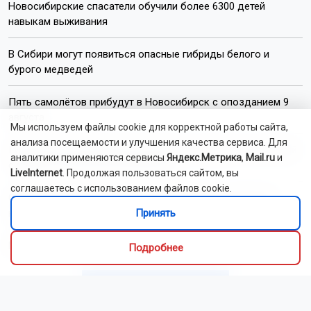
Новосибирские спасатели обучили более 6300 детей
навыкам выживания
В Сибири могут появиться опасные гибриды белого и
бурого медведей
Пять самолётов прибудут в Новосибирск с опозданием 9
августа
Мы используем файлы cookie для корректной работы сайта,
анализа посещаемости и улучшения качества сервиса. Для
Губернатор Новосибирской области поздравил строителей
аналитики применяются сервисы
Яндекс.Метрика
,
Mail.ru
и
с профессиональным праздником
LiveInternet
. Продолжая пользоваться сайтом, вы
соглашаетесь с использованием файлов cookie.
Остановку «Радуга Сибири» для городских электричек
Принять
начали возводить в Новосибирске
Мэр Новосибирска поздравил жителей с Днём строителя
Подробнее
Читать все новости