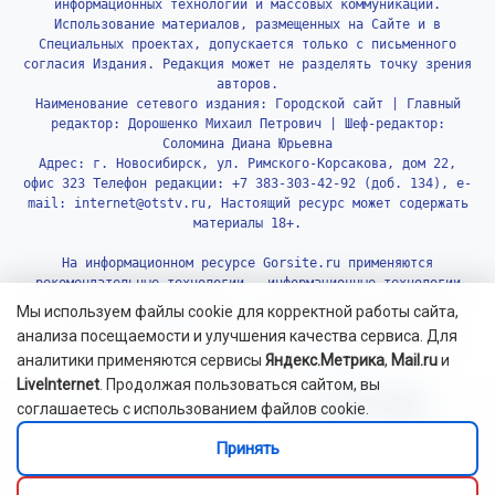
информационных технологий и массовых коммуникаций.
Использование материалов, размещенных на Сайте и в
Специальных проектах, допускается только с письменного
согласия Издания. Редакция может не разделять точку зрения
авторов.
Наименование сетевого издания: Городской сайт | Главный
редактор: Дорошенко Михаил Петрович | Шеф-редактор:
Соломина Диана Юрьевна
Адрес: г. Новосибирск, ул. Римского-Корсакова, дом 22,
офис 323 Телефон редакции: +7 383-303-42-92 (доб. 134), e-
mail: internet@otstv.ru, Настоящий ресурс может содержать
материалы 18+.
На информационном ресурсе Gorsite.ru применяются
рекомендательные технологии - информационные технологии
предоставления информации на основе сбора, систематизации
Мы используем файлы cookie для корректной работы сайта,
и анализа сведений, относящихся к предпочтениям
анализа посещаемости и улучшения качества сервиса. Для
пользователей сети «Интернет», находящихся на территории
аналитики применяются сервисы
Яндекс.Метрика
,
Mail.ru
и
Российской Федерации.
Подробнее.
LiveInternet
. Продолжая пользоваться сайтом, вы
соглашаетесь с использованием файлов cookie.
Принять