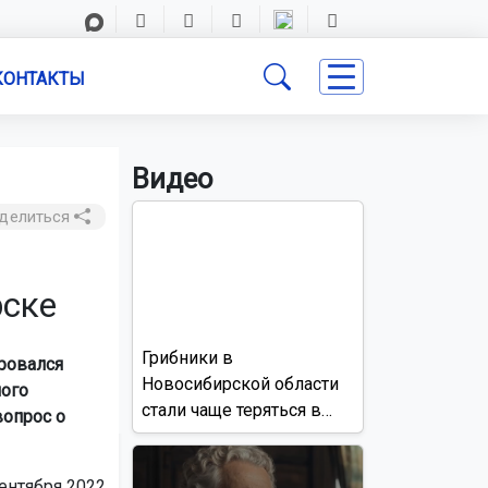
КОНТАКТЫ
Видео
делиться
рске
Грибники в
ровался
Новосибирской области
ного
стали чаще теряться в
вопрос о
лесах
ентября 2022