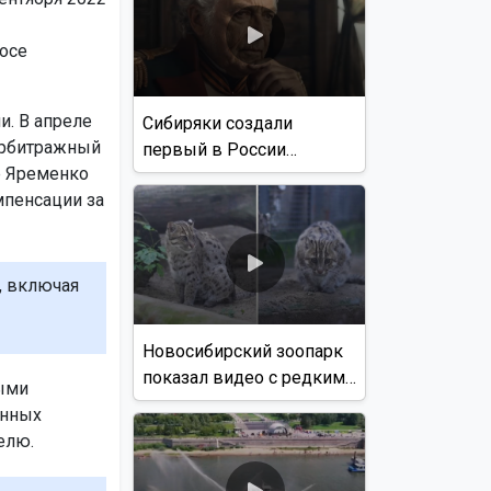
осе
и. В апреле
Сибиряки создали
арбитражный
первый в России
р Яременко
документальный фильм
мпенсации за
с использованием ИИ
, включая
Новосибирский зоопарк
показал видео с редким
ыми
виверровым котом
енных
елю.