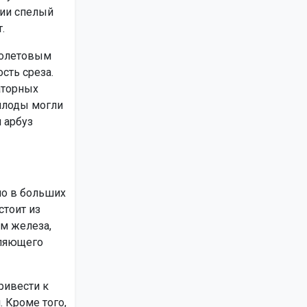
нии спелый
.
иолетовым
сть среза.
аторных
 плоды могли
 арбуз
но в больших
стоит из
ом железа,
дляющего
ривести к
 Кроме того,