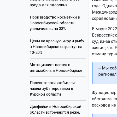
вреда для здоровья
года. Однак
Международн
Производство косметики в
соревновани
Новосибирской области
увеличилось на 33%
В марте 202
Всероссийск
Цены на красную икру и рыбу
суд из-за о
в Новосибирске вырастут на
заявил, что
10-20%
отмену турни
Мотоциклист влетел в
‒ Мы соб
автомобиль в Новосибирске
регионал
Палеонтологи-любители
нашли зуб птерозавра в
Функционеры
Курской области
обстоятельс
расходов не
Дипфейки в Новосибирской
области встречаются реже,