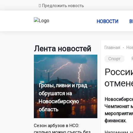
Предложить новость
НОВОСТИ
В
Лента новостей
Главная
Но
Спорт
Росси
отмен
Грозы, ливни и град
обрушатся на
Новосибирск
Новосибирскую
Чемпионат м
область
мероприятия
финансах.
Сезон арбузов в НСО:
сколько можно съесть без
Напомним, ч