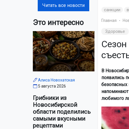
Читать все новости
санкции
Это интересно
Главная
Но
Здоровье
Сезон
съест
В Новосибир
появились п
Алиса Новохатская
безопасных 
5 августа 2026
напоминают 
Грибники из
любимого л
Новосибирской
области поделились
самыми вкусными
рецептами