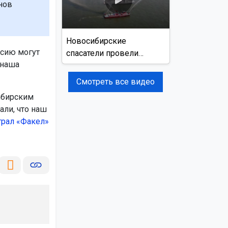
нов
Новосибирские
ссию могут
спасатели провели
 наша
учения на реке Обь
Смотреть все видео
ибирским
али, что наш
рал «Факел»