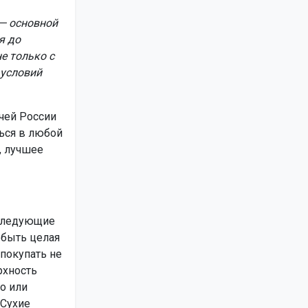
— основной
я до
не только с
 условий
чей России
ься в любой
, лучшее
 следующие
 быть целая
покупать не
рхность
о или
 Сухие