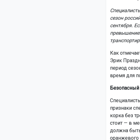
Специалисты
сезон россий
сентября. Ес
превышением
транспортир
Как отмечае
Эрик Праздн
период сезо
время для п
Безопасный 
Специалист
признаки сп
корка без т
стоит — в м
должна быть
оранжевого п