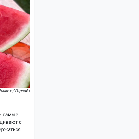
Рыжих / Горсайт
ь самые
ащивают с
ержаться