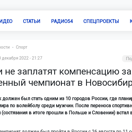
ИДЕО
СТАТЬИ
РАДИО54
СПЕЦПРОЕКТЫ
вости
Спорт
8 декабря 2022 - 21:27
По
и не заплатят компенсацию за
енный чемпионат в Новосиби
 должен был стать одним из 10 городов России, где плани
ира по волейболу среди мужчин. После переноса спортив
 (состязания в итоге прошли в Польше и Словении) встал 
емпионат должен был пройти в России с 26 августа по 11 с