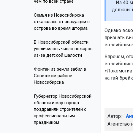
чем по всей стране
‒ Из 40 
должны в
Семья из Новосибирска
отказалась от эвакуации с
острова во время шторма
Однако вско
признать ви
В Новосибирской области
волейбольна
увеличилось число пожаров
из-за детской шалости
Впрочем, от
волейболист
Фонтан из земли забил в
«Локомотив»
Советском районе
на тай-брейк
Новосибирска
Губернатор Новосибирской
области и мэр города
поздравили строителей с
профессиональным
Автор:
Ан
праздником
Агентство 