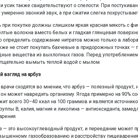
и усик также свидетельствуют о спелости. При постукива
 умеренно звонкий звук, а при сжатии слегка похрустывает
 при покупке должны слишком яркая красная мякоть с ф
ёлтые волокна вместо белых и гладкая глянцевая поверхно
о определить содержание нитратов можно только в лабор
акже не стоит покупать бахчевые в придорожных точках —
дные вещества из выхлопных газов. Перед употреблением
тщательно вымыть теплой водой с мылом.
 взгляд на арбуз
врачи сходятся во мнении, что арбуз — полезный продукт, 
 он может навредить организму. Ягода примерно на 90% со
жит всего 30–40 ккал на 100 граммов и является источник
руппы В, калия, магния и ликопина — антиоксиданта, заме
арения.
з — это высокоуглеводный продукт, и переедание может п
вышенному газообразованию и расстройству пищеварения.