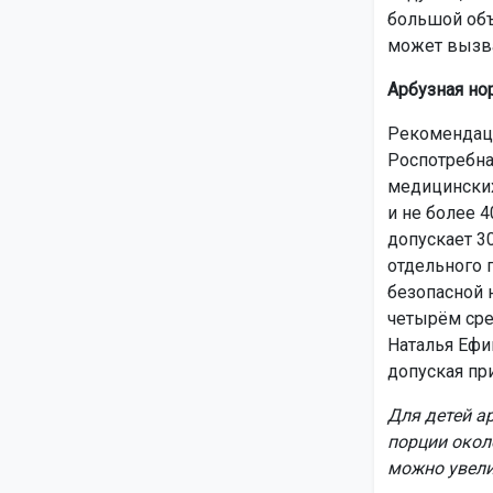
большой объ
может вызва
Арбузная но
Рекомендаци
Роспотребна
медицинских
и не более 
допускает 3
отдельного 
безопасной 
четырём сре
Наталья Ефи
допуская пр
Для детей а
порции окол
можно увели