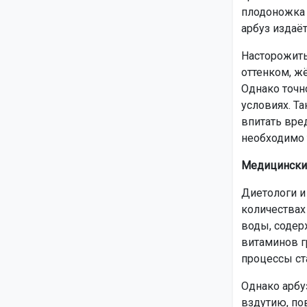
плодоножка 
арбуз издаёт
Насторожить
оттенком, ж
Однако точн
условиях. Т
впитать вре
необходимо 
Медицинский
Диетологи и 
количествах
воды, содер
витаминов г
процессы ст
Однако арбу
вздутию, по