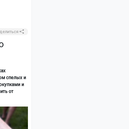
делиться
о
ках
ом спелых и
окупками и
ить от