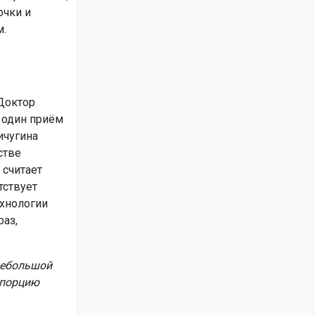
очки и
.
 Доктор
 один приём
ичугина
стве
 считает
тствует
ехнологии
аз,
 небольшой
 порцию