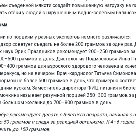
ём съеденной мякоти создаёт повышенную нагрузку на п
ть отёки у людей с нарушенным водно-солевым балансом
рма
и по порциям у разных экспертов немного различаются.
дзор советует съедать не более 200 граммов за один раз.
 наук Эрик Праздников рекомендует 200–250 граммов за
400–500 граммов в день. Диетолог из Подмосковья Инна П
00–400 граммов для взрослого здорового человека в каче
перекуса, но не вечером. Врач-кардиолог Татьяна Симонова
нормой не более 500 граммов в день, что примерно соотве
дним кускам. Заместитель директора ФИЦ питания и биот
мочкина называет разумной порцией 250–300 граммов за р
и большом желании до 700–800 граммов в день.
рбуз рекомендуют давать с 3-летнего возраста, начиная с
о 50 граммов и следя за реакцией организма. К 4–6 годам
чить до 150 граммов.