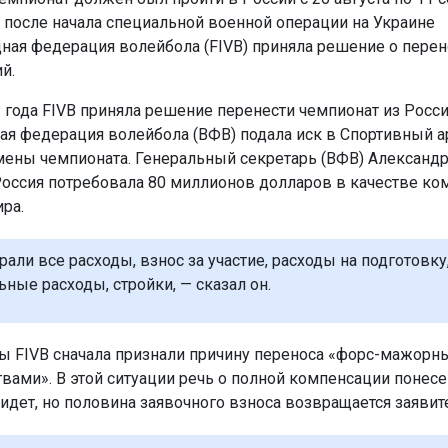
о после начала специальной военной операции на Украине
ая федерация волейбола (FIVB) приняла решение о перен
й.
2 года FIVB приняла решение перенести чемпионат из Росси
ая федерация волейбола (ВФВ) подала иск в Спортивный 
тмены чемпионата. Генеральный секретарь (ВФВ) Александ
 Россия потребовала 80 миллионов долларов в качестве ко
ра.
рали все расходы, взнос за участие, расходы на подготовку
ьные расходы, стройки, — сказал он.
 FIVB сначала признали причину переноса «форс-мажорн
твами». В этой ситуации речь о полной компенсации понес
 идет, но половина заявочного взноса возвращается заявит