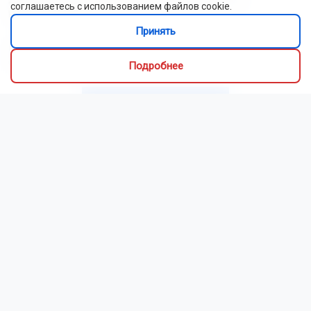
соглашаетесь с использованием файлов cookie.
Новосибирском
Принять
Цены на бензин в Новосибирской области снизились на
6,5% за неделю
Подробнее
Читать все новости
Это интересно