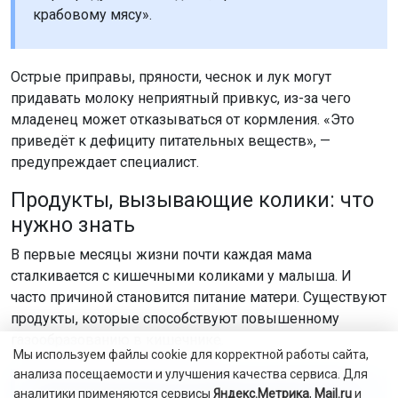
крабовому мясу».
Острые приправы, пряности, чеснок и лук могут
придавать молоку неприятный привкус, из-за чего
младенец может отказываться от кормления. «Это
приведёт к дефициту питательных веществ», —
предупреждает специалист.
Продукты, вызывающие колики: что
нужно знать
В первые месяцы жизни почти каждая мама
сталкивается с кишечными коликами у малыша. И
часто причиной становится питание матери. Существуют
продукты, которые способствуют повышенному
газообразованию в кишечнике.
Мы используем файлы cookie для корректной работы сайта,
анализа посещаемости и улучшения качества сервиса. Для
«В большей степени это касается свежих яблок,
аналитики применяются сервисы
Яндекс.Метрика
,
Mail.ru
и