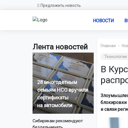
Предложить новость
НОВОСТИ
В
Лента новостей
Главная
Но
Технологии
В Кур
распр
28 многодетным
семьям НСО вручили
Злоумышленн
сертификаты
блокировки 
на автомобили
и связи реги
Сибирякам рекомендуют
бездельничать