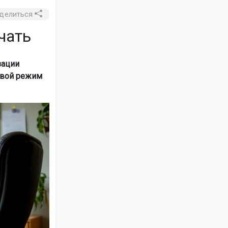
делиться
чать
зации
свой режим