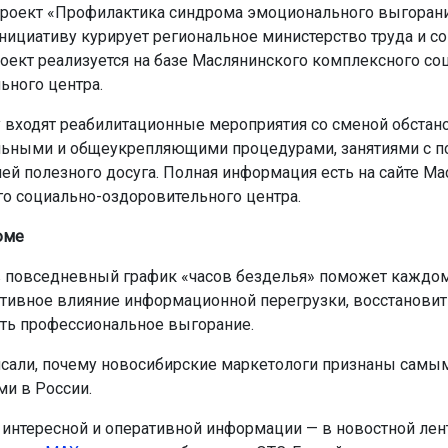
проект «Профилактика синдрома эмоционального выгорани
ициативу курирует региональное министерство труда и с
роект реализуется на базе Маслянинского комплексного со
ьного центра.
 входят реабилитационные мероприятия со сменой обстано
ьными и общеукрепляющими процедурами, занятиями с п
ией полезного досуга. Полная информация есть на сайте М
о социально-оздоровительного центра.
юме
 повседневный график «часов безделья» поможет каждом
ативное влияние информационной перегрузки, восстановит
ть профессиональное выгорание.
сали, почему новосибирские маркетологи признаны самы
и в России.
интересной и оперативной информации — в новостной лен