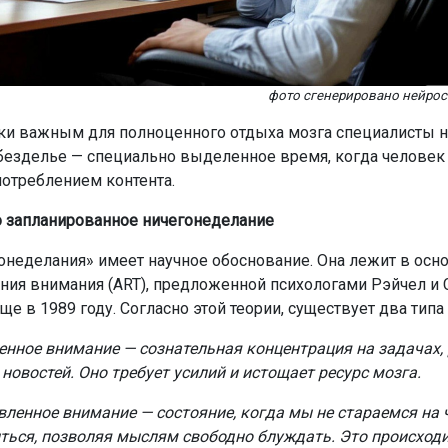
фото сгенерировано нейро
ки важным для полноценного отдыха мозга специалисты 
безделье — специально выделенное время, когда человек 
потреблением контента.
 запланированное ничегонеделание
онеделания» имеет научное обоснование. Она лежит в осн
ния внимания (ART), предложенной психологами Рэйчел и
е в 1989 году. Согласно этой теории, существует два типа
нное внимание — сознательная концентрация на задачах, 
новостей. Оно требует усилий и истощает ресурс мозга.
ленное внимание — состояние, когда мы не стараемся на 
ться, позволяя мыслям свободно блуждать. Это происходи