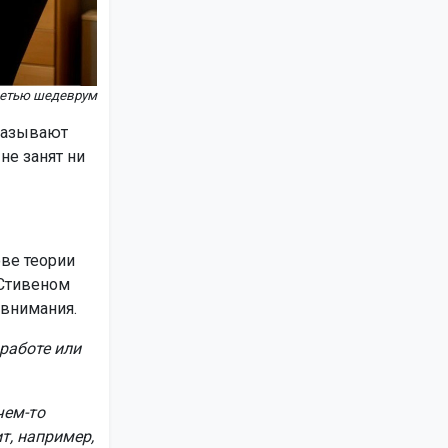
сетью шедеврум
называют
не занят ни
ове теории
 Стивеном
 внимания.
работе или
чем-то
т, например,