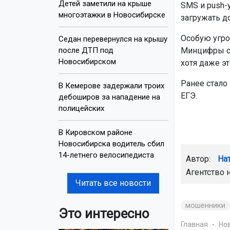
Детей заметили на крыше
SMS и push-
многоэтажки в Новосибирске
загружать д
Особую угро
Седан перевернулся на крышу
после ДТП под
Минцифры со
Новосибирском
хотя даже эт
Ранее стало 
В Кемерове задержали троих
ЕГЭ.
дебоширов за нападение на
полицейских
В Кировском районе
Новосибирска водитель сбил
14-летнего велосипедиста
Автор:
На
Агентство 
Читать все новости
мошенники
Это интересно
Главная
Но