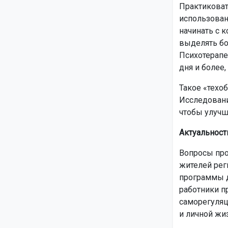
Практиковат
использован
начинать с к
выделять бо
Психотерапе
дня и более,
Такое «техо
Исследовани
чтобы улучш
Актуальност
Вопросы про
жителей рег
программы д
работники п
саморегуляц
и личной жи