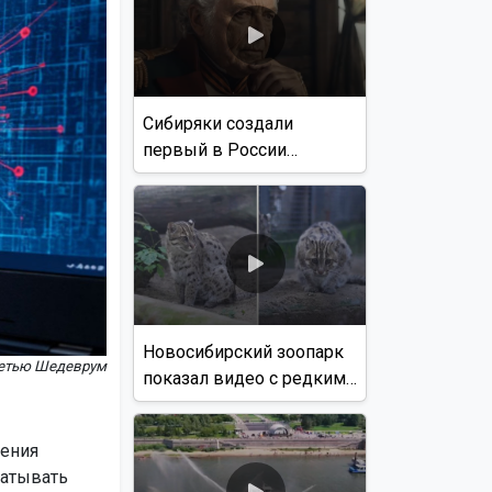
Сибиряки создали
первый в России
документальный фильм
с использованием ИИ
Новосибирский зоопарк
сетью Шедеврум
показал видео с редким
виверровым котом
нения
ватывать