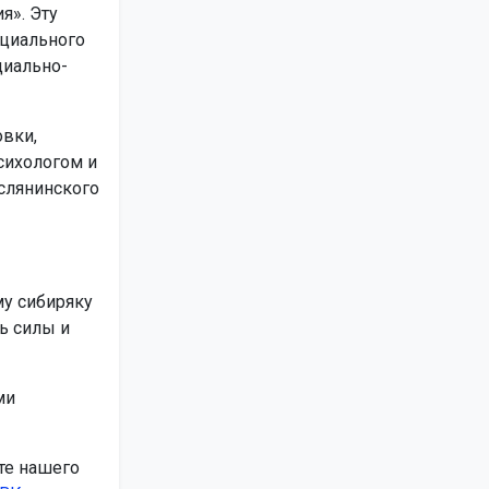
я». Эту
оциального
циально-
вки,
сихологом и
аслянинского
у сибиряку
ь силы и
ми
те нашего