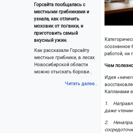
Горсайта пообщалась с
местными грибниками и
узнала, как отличить
моховик от поганки, и
приготовить самый
Категоричес
вкусный ужин.
осознанное 
Как рассказали Горсайту
работой, ни 
местные грибники, в лесах
Новосибирской области
Чем полезно
можно отыскать борови...
Идея «ничег
Читать далее...
восстановле
Капланами ещ
1. Направле
даже чтении 
2. Ненаправ
сосредоточи