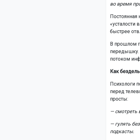
во время пр
Постоянная 
«усталости 
быстрее отвл
В прошлом п
передышку. 
потоком инф
Как бездель
Психологи п
перед телев
просты:
— смотреть в
— гулять бе
подкасты.