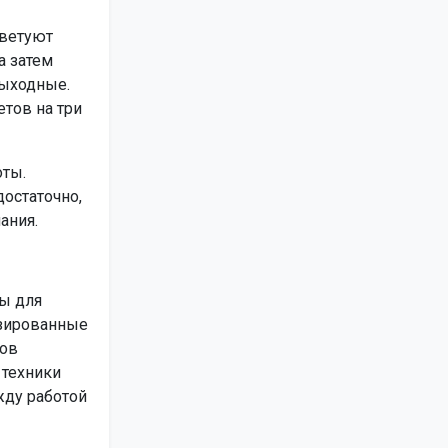
оветуют
а затем
выходные.
тов на три
оты.
остаточно,
ания.
ы для
изированные
тов
 техники
жду работой