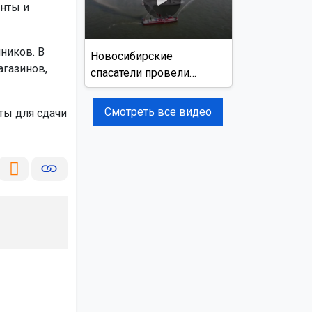
унты и
ников. В
Новосибирские
газинов,
спасатели провели
учения на реке Обь
Смотреть все видео
ы для сдачи