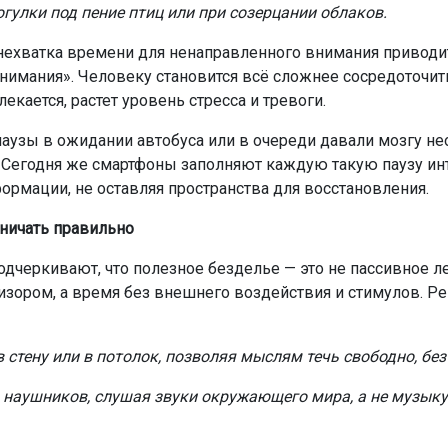
огулки под пение птиц или при созерцании облаков.
нехватка времени для ненаправленного внимания приводи
внимания». Человеку становится всё сложнее сосредоточить
екается, растет уровень стресса и тревоги.
аузы в ожидании автобуса или в очереди давали мозгу н
Сегодня же смартфоны заполняют каждую такую паузу и
ормации, не оставляя пространства для восстановления.
ничать правильно
одчеркивают, что полезное безделье — это не пассивное 
изором, а время без внешнего воздействия и стимулов. 
 стену или в потолок, позволяя мыслям течь свободно, бе
з наушников, слушая звуки окружающего мира, а не музыку