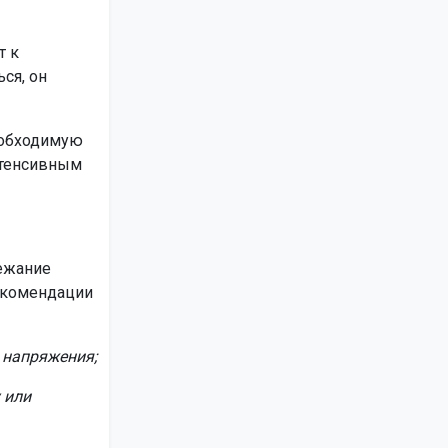
т к
ся, он
еобходимую
нтенсивным
лежание
Рекомендации
з напряжения;
 или