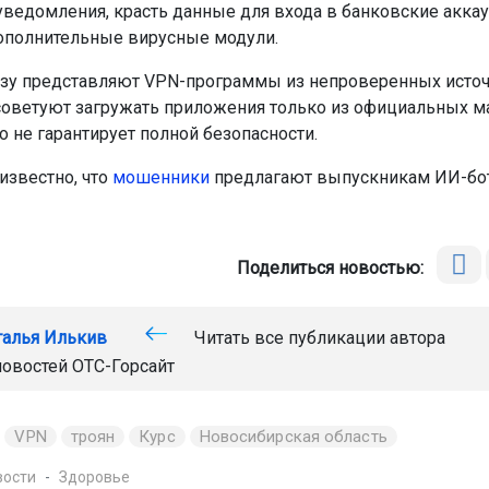
уведомления, красть данные для входа в банковские акка
ополнительные вирусные модули.
зу представляют VPN-программы из непроверенных источ
ветуют загружать приложения только из официальных ма
о не гарантирует полной безопасности.
известно, что
мошенники
предлагают выпускникам ИИ-бот
Поделиться новостью:
талья Илькив
Читать все публикации автора
новостей
ОТС-Горсайт
VPN
троян
Курс
Новосибирская область
вости
Здоровье