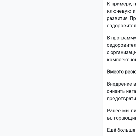
К примеру, 
ключевую ин
развития. П
оздоровител
В программу
оздоровител
с организац
комплексног
Вместо рез
Внедрение в
снизить нег
предотврати
Ранее мы пи
выгорающим
Ещё больше 