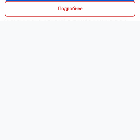
Двух наркодилеров задержали в Новосибирске
Подробнее
Аномальная жара в Новосибирской области не привела
к режиму ЧС
В Чулыме открыли мемориал ветеранам пожарной охраны
Жители новосибирского села Боровлянка пытаются спасти
его от упадка
Новосибирский театр «Красный факел» вошёл в лонг-лист
премии «Звезда Театрала»
Более 60 социальных объектов построят в Новосибирской
области за три года
Жители Новосибирска заявили в полицию на соседа-
дебошира