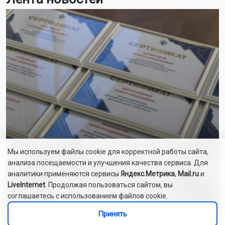
Мы используем файлы cookie для корректной работы сайта,
анализа посещаемости и улучшения качества сервиса. Для
аналитики применяются сервисы
Яндекс.Метрика
,
Mail.ru
и
LiveInternet
. Продолжая пользоваться сайтом, вы
28 многодетным семьям НСО вручили
соглашаетесь с использованием файлов cookie.
сертификаты на автомобили
Принять