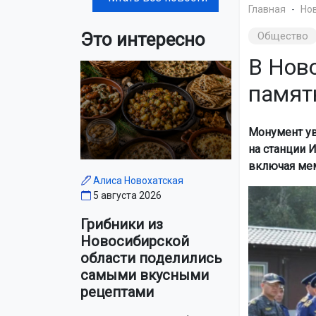
Главная
Но
Это интересно
Общество
В Нов
памят
Монумент ув
на станции 
включая ме
Алиса Новохатская
5 августа 2026
Грибники из
Новосибирской
области поделились
самыми вкусными
рецептами