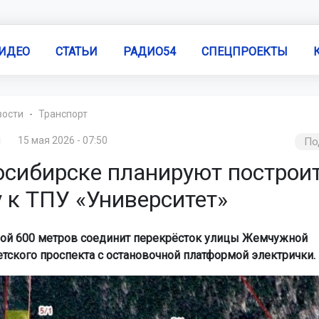
ИДЕО
СТАТЬИ
РАДИО54
СПЕЦПРОЕКТЫ
вости
Транспорт
15 мая 2026 - 07:50
По
осибирске планируют построи
 к ТПУ «Университет»
ой 600 метров соединит перекрёсток улицы Жемчужной
етского проспекта с остановочной платформой электрички.