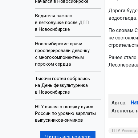
начался в Новосибирске
Дорога буде
Водителя зажало
водоотвода.
в легковушке после ДТП
в Новосибирске
По словам С
не состоялс
Новосибирские врачи
строительств
прооперировали девочку
с многокомпонентным
Ранее стало 
пороком сердца
Лесоперевал
Тысячи гостей собрались
на День физкультурника
в Новосибирске
Автор:
На
НГУ вошёл в пятёрку вузов
Агентство 
России по уровню зарплаты
выпускников-химиков
ТПУ Универ
Читать все новости