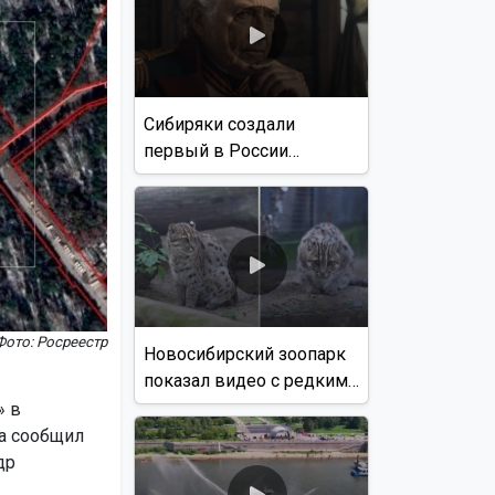
Сибиряки создали
первый в России
документальный фильм
с использованием ИИ
Фото: Росреестр
Новосибирский зоопарк
показал видео с редким
виверровым котом
» в
на сообщил
др