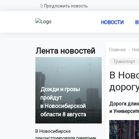
Предложить новость
НОВОСТИ
В
Лента новостей
Главная
Но
Транспорт
В Нов
дорогу
Дожди и грозы
пройдут
Дорога длин
в Новосибирской
и Университ
области 8 августа
В Новосибирске
реконструировали памятник