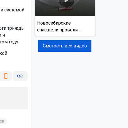
 и системой
Новосибирские
роги трижды
спасатели провели
е и
учения на реке Обь
том году.
Смотреть все видео
кой
ск