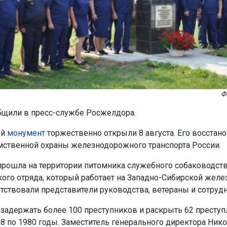
Ф
бщили в пресс-службе Росжелдора.
ый
монумент
торжественно открыли 8 августа. Его восстано
ственной охраны железнодорожного транспорта России.
рошла на территории питомника служебного собаководст
ого отряда, который работает на Западно-Сибирской желез
утствовали представители руководства, ветераны и сотруд
 задержать более 100 преступников и раскрыть 62 преступ
68 по 1980 годы. Заместитель генерального директора Ник