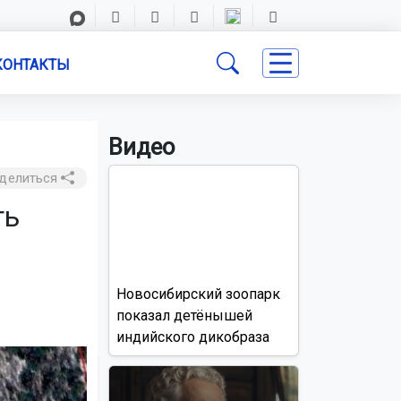
КОНТАКТЫ
Видео
делиться
ть
Новосибирский зоопарк
показал детёнышей
индийского дикобраза