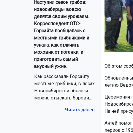
Наступил сезон грибов:
новосибирцы вовсю
делятся своим урожаем.
Корреспондент ОТС-
Горсайта пообщалась с
местными грибниками и
узнала, как отличить
моховик от поганки, и
приготовить самый
Об этом соо
вкусный ужин.
Как рассказали Горсайту
Обновлённ
местные грибники, в лесах
летию Ведом
Новосибирской области
Церемония п
можно отыскать борови...
Новосибирск
Читать далее...
На ней прис
Антей помог
период с 19