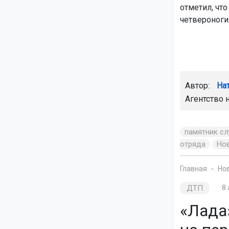
отметил, чт
четвероног
Автор:
На
Агентство 
памятник с
отряда
Но
Главная
Но
ДТП
8 
«Лада