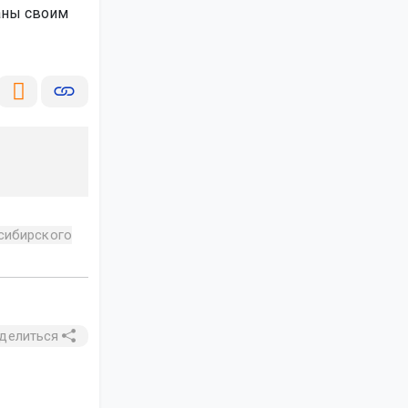
аны своим
сибирского
делиться