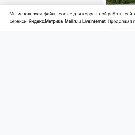
Мы используем файлы cookie для корректной работы сайта
Как сообщил
сервисы
Яндекс.Метрика
,
Mail.ru
и
LiveInternet
. Продолжая 
улице Роман
которая пер
Характер тр
ДПС. Сотруд
Ранее в Кир
Автор:
На
Агентство 
ДТП
пост