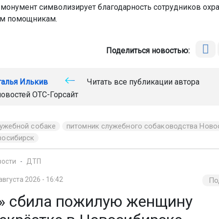
о монумент символизирует благодарность сотрудников охр
им помощникам.
Поделиться новостью:
талья Илькив
Читать все публикации автора
новостей
ОТС-Горсайт
лужебной собаке
питомник служебного собаководства Ново
восибирск
вости
ДТП
августа 2026 - 16:42
По
» сбила пожилую женщину