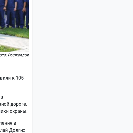
ото: Росжелдор
вили к 105-
ва
ной дороге.
ники охраны.
ления в
олай Долгих