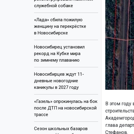
служебной собаке
«Лада» сбила пожилую
женщину на перекрёстке
в Новосибирске
Новосибирец установил
рекорд на Кубке мира
по зимнему плаванию
Новосибирцев ждут 11-
дневные новогодние
каникулы в 2027 году
«Газель» опрокинулась на бок
В этом году
после ДТП на новосибирской
строительст
трассе
Академгород
глава депар
Сезон школьных базаров
Стефанов.