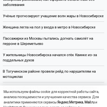
заболевания
Учёные прогнозируют учащение волн жары в Новосибирске
Женщина легла на пол у входа в метро в Новосибирске
Пассажирки из Москвы пытались догнать самолёт на
перроне в Шереметьево
У жительницы Новосибирска начался отёк Квинке из-за
поддельных духов
В Тогучинском районе провели рейд по нарушителям на
мотоциклах
Сестра погибшей в Новосибирске женщины добивается
Мы используем файлы cookie для корректной работы сайта,
расследования
анализа посещаемости и улучшения качества сервиса. Для
аналитики применяются сервисы
Яндекс.Метрика
,
Mail.ru
и
Ещё 22 многодетные семьи в Новосибирске получили