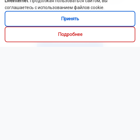
LiveInternet
. Продолжая пользоваться сайтом, вы
пожарные извещатели
соглашаетесь с использованием файлов cookie.
Самолёт новосибирской авиакомпании S7 выкатился за
Принять
пределы полосы в Норильске
Подробнее
Читать все новости
Это интересно