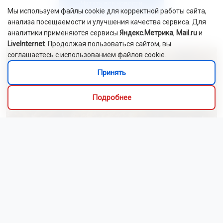
Читать все новости
Мы используем файлы cookie для корректной работы сайта,
анализа посещаемости и улучшения качества сервиса. Для
Это интересно
аналитики применяются сервисы
Яндекс.Метрика
,
Mail.ru
и
LiveInternet
. Продолжая пользоваться сайтом, вы
соглашаетесь с использованием файлов cookie.
Принять
Подробнее
Алиса Новохатская
5 августа 2026