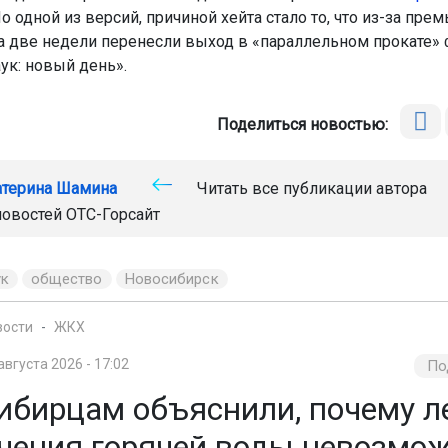
 одной из версий, причиной хейта стало то, что из-за пре
а две недели перенесли выход в «параллельном прокате»
ук: новый день».
Поделиться новостью:
атерина Шамина
Читать все публикации автора
новостей
ОТС-Горсайт
ук
общество
Новосибирск
вости
ЖКХ
августа 2026 - 17:02
По
ибирцам объяснили, почему л
чения горячей воды невозмо