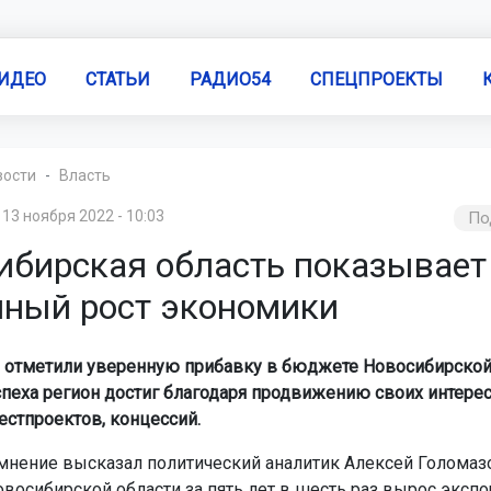
ИДЕО
СТАТЬИ
РАДИО54
СПЕЦПРОЕКТЫ
вости
Власть
13 ноября 2022 - 10:03
По
ибирская область показывает
нный рост экономики
отметили уверенную прибавку в бюджете Новосибирской 
Успеха регион достиг благодаря продвижению своих интере
естпроектов, концессий.
мнение высказал политический аналитик Алексей Голомазо
овосибирской области за пять лет в шесть раз вырос экспо