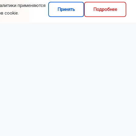
налитики применяются
Принять
Подробнее
в cookie.
Фото: Горсайт
лександр
ы для
оверить,
обилем:
ти — это
веточки. Для
днако