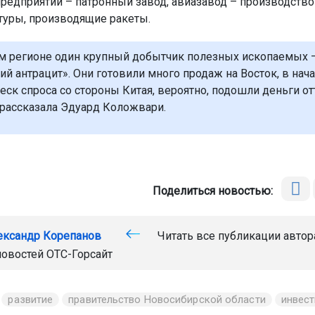
редприятий – патронный завод, авиазавод – производство
туры, производящие ракеты.
м регионе один крупный добытчик полезных ископаемых –
ий антрацит». Они готовили много продаж на Восток, в нача
еск спроса со стороны Китая, вероятно, подошли деньги от
 рассказала Эдуард Коложвари.
Поделиться новостью:
ександр Корепанов
Читать все публикации автор
новостей
ОТС-Горсайт
развитие
правительство Новосибирской области
инвес