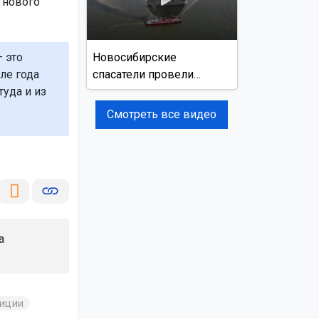
 нового
Новосибирские
 это
спасатели провели
ле года
учения на реке Обь
туда и из
Смотреть все видео
а
тиции