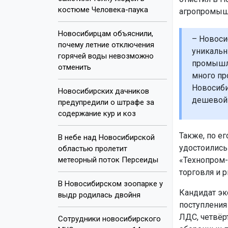
костюме Человека-паука
агропромыш
Новосибирцам объяснили,
– Новоси
почему летние отключения
уникальн
горячей воды невозможно
промышле
отменить
много пр
Новосиби
Новосибирских дачников
дешевой 
предупредили о штрафе за
содержание кур и коз
Также, по е
В небе над Новосибирской
удостоилис
областью пролетит
метеорный поток Персеиды
«Технопром-
торговля и 
В Новосибирском зоопарке у
Кандидат эк
выдр родилась двойня
поступления
ЛДС, четвёр
Сотрудники новосибирского