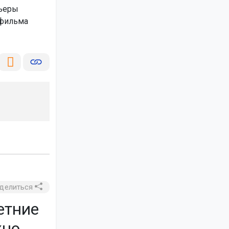
мьеры
 фильма
делиться
етние
жно