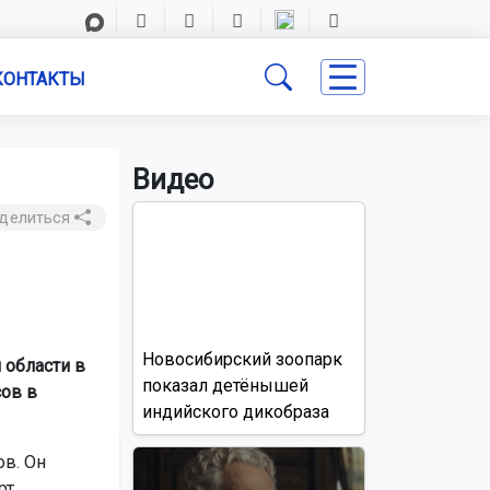
КОНТАКТЫ
Видео
делиться
Новосибирский зоопарк
области в
показал детёнышей
сов в
индийского дикобраза
в. Он
рт