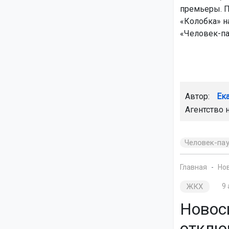
премьеры. По
«Колобка» н
«Человек-па
Автор:
Ек
Агентство 
Человек-па
Главная
Но
ЖКХ
9 
Новос
отклю