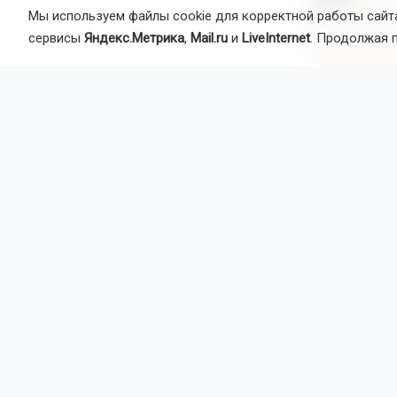
Мы используем файлы cookie для корректной работы сайта
сервисы
Яндекс.Метрика
,
Mail.ru
и
LiveInternet
. Продолжая 
Зампред ком
Высокинский
проверки се
«Хотим мы
чтобы зи
чтобы за
Высокинс
Сенатор сра
ствол, внут
предотвраще
закольцовки