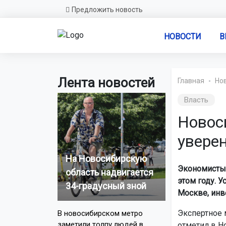
Предложить новость
НОВОСТИ
В
Лента новостей
Главная
Но
Власть
Новос
увере
На Новосибирскую
Экономисты 
область надвигается
этом году. 
34-градусный зной
Москве, инв
Экспертное 
В новосибирском метро
заметили толпу людей в
отметил в Н