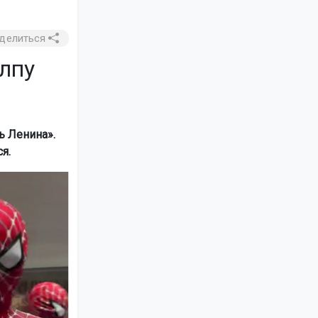
делиться
лпу
ь Ленина».
я.