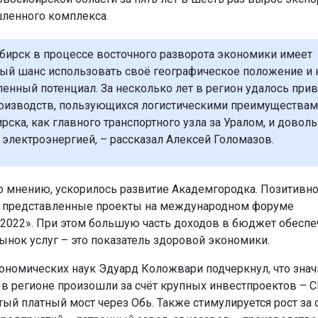
ленного комплекса.
бирск в процессе восточного разворота экономики имеет
ый шанс использовать своё географическое положение и 
нный потенциал. За несколько лет в регион удалось при
оизводств, пользующихся логистическими преимуществам
рска, как главного транспортного узла за Уралом, и довол
электроэнергией, – рассказал Алексей Голомазов.
го мнению, ускорилось развитие Академгородка. Позитивн
ь представленные проекты на международном форуме
2022». При этом большую часть доходов в бюджет обеспе
рынок услуг – это показатель здоровой экономики.
ономических наук Эдуард Коложвари подчеркнул, что зна
 в регионе произошли за счёт крупных инвестпроектов – 
тый платный мост через Обь. Также стимулируется рост за 