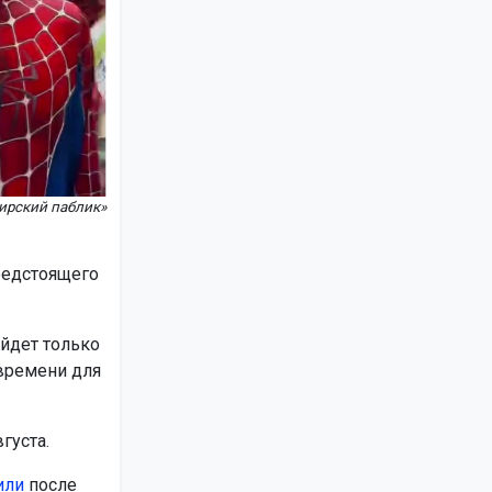
ирский паблик»
редстоящего
йдет только
 времени для
густа.
или
после