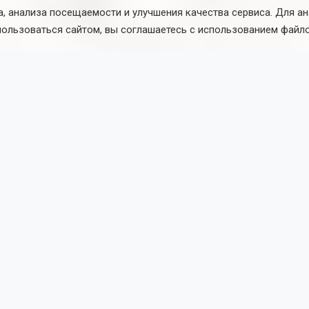
, анализа посещаемости и улучшения качества сервиса. Для а
пользоваться сайтом, вы соглашаетесь с использованием файло
итета Совета Федерации по федеративному устройству А
 заявил, что летние отключения горячей воды необходим
тей перед зимними нагрузками.
 того или не хотим, раз в год сеть нужно остановить и пр
мой не было неожиданностей. Это можно сравнить с автом
менить масло, нужно выключить двигатель», — отметил
кий в разговоре с
ТАСС
.
внил систему теплоснабжения с деревом: магистральные се
риквартальные — ветки, а внутридомовые — самые мелкие 
ния отключений на магистральных сетях нужно создавать
, чтобы при ремонте отключалась только часть системы. О