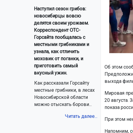
Наступил сезон грибов:
новосибирцы вовсю
делятся своим урожаем.
Корреспондент ОТС-
Горсайта пообщалась с
местными грибниками и
узнала, как отличить
моховик от поганки, и
приготовить самый
Об этом соо
вкусный ужин.
Предположит
выхода филь
Как рассказали Горсайту
местные грибники, в лесах
Мировая пре
Новосибирской области
20 августа.
можно отыскать борови...
показа росс
Читать далее...
При этом не
Напомним, с