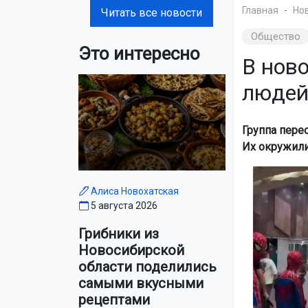
Главная
Но
Читать все новости
Общество
Это интересно
В нов
людей
Группа пере
Их окружили
Алиса Новохатская
5 августа 2026
Грибники из
Новосибирской
области поделились
самыми вкусными
рецептами