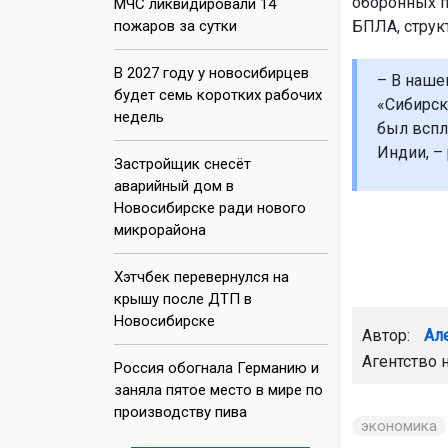
оборонных п
МЧС ликвидировали 14
пожаров за сутки
БПЛА, струк
В 2027 году у новосибирцев
– В наше
будет семь коротких рабочих
«Сибирск
недель
был вспл
Индии, –
Застройщик снесёт
аварийный дом в
Новосибирске ради нового
микрорайона
Хэтчбек перевернулся на
крышу после ДТП в
Новосибирске
Автор:
Ал
Агентство 
Россия обогнала Германию и
заняла пятое место в мире по
производству пива
экономика