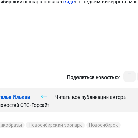
ибирский зоопарк показал
виде
о с редким виверровым к
Поделиться новостью:
талья Илькив
Читать все публикации автора
новостей
ОТС-Горсайт
дикобразы
Новосибирский зоопарк
Новосибирск