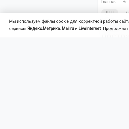
Главная
Но
ДТП
7 
Мы используем файлы cookie для корректной работы сайта
Водит
сервисы
Яндекс.Метрика
,
Mail.ru
и
LiveInternet
. Продолжая 
постр
Авария прои
легковушки 