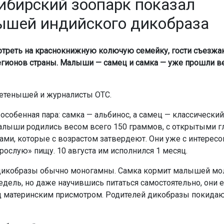
ибирский зоопарк показал
ышей индийского дикобраза
треть на краснокнижную колючую семейку, гости съезжа
егионов страны. Малыши — самец и самка — уже прошли в
етенышей и журналисты ОТС.
 особенная пара: самка — альбинос, а самец — классически
алыши родились весом всего 150 граммов, с открытыми г
ами, которые с возрастом затвердеют. Они уже с интерес
рослую» пищу. 10 августа им исполнился 1 месяц.
дикобразы обычно моногамны. Самка кормит малышей мо
едель, но даже научившись питаться самостоятельно, они 
д материнским присмотром. Родителей дикобразы покидаю