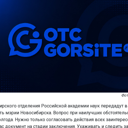
Фот
ирского отделения Российской академии наук передадут в
ть мэрии Новосибирска. Вопрос при наилучших обстоятел
олгода. Нужно только согласовать действия всех заинтере
час документ на стадии заключения. Ухаживать и следить з