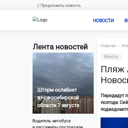
Предложить новость
НОВОСТИ
В
Лента новостей
Главная
Но
Власть
Пляж 
Новос
Шторм ослабнет
Передадут п
в Новосибирской
полгода. Се
области 7 августа
подведомств
Водитель автобуса
и пассажиры пострадали