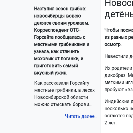
Новос
Наступил сезон грибов:
детён
новосибирцы вовсю
делятся своим урожаем.
Чтобы посмо
Корреспондент ОТС-
из разных р
Горсайта пообщалась с
осмотр.
местными грибниками и
узнала, как отличить
Навестили д
моховик от поганки, и
приготовить самый
Их родители
вкусный ужин.
дикобраз. М
мягкими игл
Как рассказали Горсайту
пробуют «вз
местные грибники, в лесах
Новосибирской области
Индийские 
можно отыскать борови...
несколько н
остаются по
Читать далее...
2 лет.