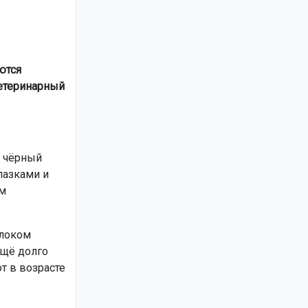
ются
етеринарный
й чёрный
лазками и
ом
локом
ещё долго
т в возрасте