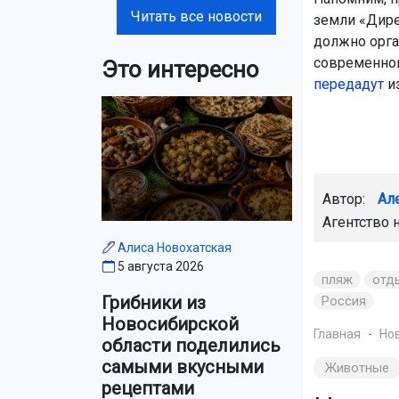
Читать все новости
земли «Дире
должно орган
современног
Это интересно
передадут
из
Автор:
Ал
Агентство 
Алиса Новохатская
5 августа 2026
пляж
отд
Грибники из
Россия
Новосибирской
Главная
Но
области поделились
самыми вкусными
Животные
рецептами