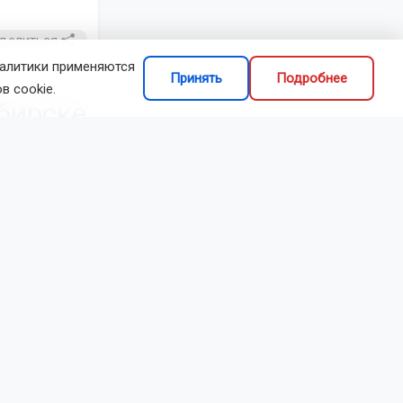
делиться
налитики применяются
Принять
Подробнее
в cookie.
бирске
тель