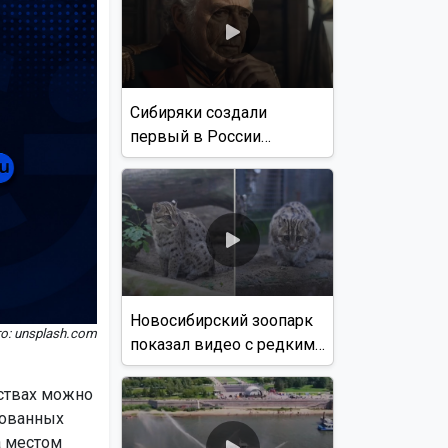
Сибиряки создали
первый в России
документальный фильм
с использованием ИИ
Новосибирский зоопарк
о: unsplash.com
показал видео с редким
виверровым котом
ьствах можно
сованных
а местом