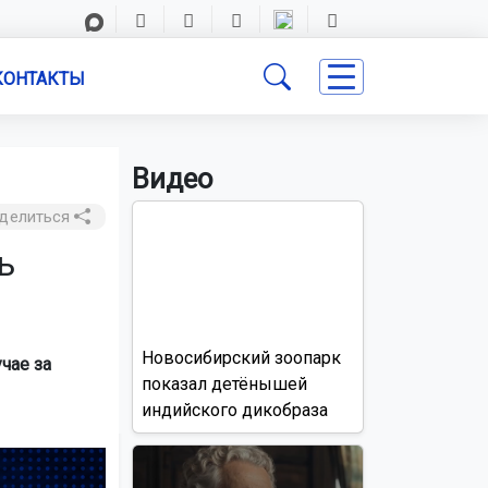
КОНТАКТЫ
Видео
делиться
ь
Новосибирский зоопарк
чае за
показал детёнышей
индийского дикобраза