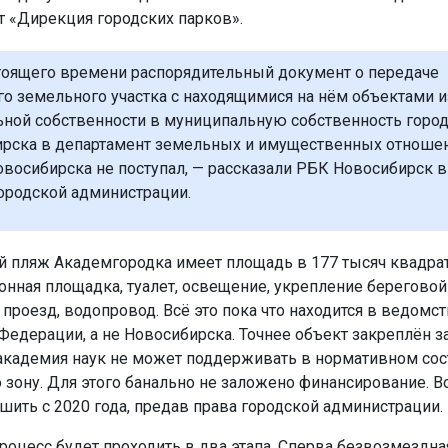
т «Дирекция городских парков».
тоящего времени распорядительный документ о передаче
го земельного участка с находящимися на нём объектами и
ной собственности в муниципальную собственность город
рска в департамент земельных и имущественных отноше
овосибирска не поступал, — рассказали РБК Новосибирск в
ородской администрации.
 пляж Академгородка имеет площадь в 177 тысяч квадра
тонная площадка, туалет, освещение, укрепление береговой
проезд, водопровод. Всё это пока что находится в ведомс
Федерации, а не Новосибирска. Точнее объект закреплён з
академия наук не может поддерживать в нормативном сос
зону. Для этого банально не заложено финансирование. В
шить с 2020 года, предав права городской администрации.
роцесс будет проходить в два этапа. Сперва безвозмездна