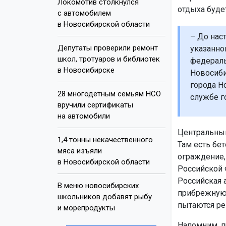
Локомотив столкнулся
отдыха буде
с автомобилем
в Новосибирской области
– До нас
Депутаты проверили ремонт
указанно
школ, тротуаров и библиотек
федераль
в Новосибирске
Новосиби
города Н
28 многодетным семьям НСО
службе г
вручили сертификаты
на автомобили
Центральный
1,4 тонны некачественного
Там есть бе
мяса изъяли
ограждение, 
в Новосибирской области
Российской 
Российская 
В меню новосибирских
прибрежную 
школьников добавят рыбу
пытаются ре
и морепродукты
Напомним, п