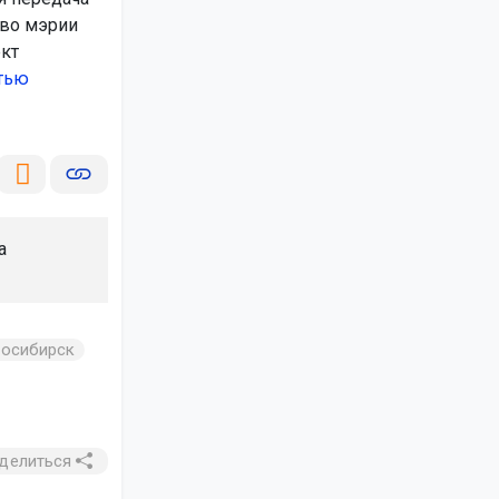
тво мэрии
ект
тью
а
осибирск
делиться