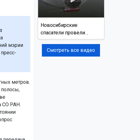
Новосибирские
з
спасатели провели
а
учения на реке Обь
ний мэрии
Смотреть все видео
 пресс-
тных метров.
 полосы,
тве
а СО РАН.
тоянии
опрос
я передача