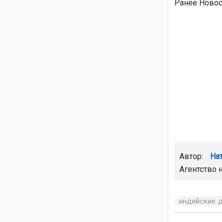
Ранее Новос
Автор:
На
Агентство 
индийские 