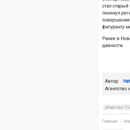
стал старый
покинул реги
совершения 
фигуранту м
Ранее в Нов
давности.
Автор:
На
Агентство 
убийство 35
Главная
Но