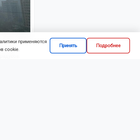
Фото: Горсайт
налитики применяются
Принять
Подробнее
ивни и
в cookie.
градусов.
ура воздуха
дный, 3-8 м/
26.