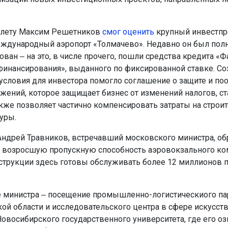
илету Максим Решетников
смог оценить
крупный инвестпро
ждународный аэропорт «Толмачево». Недавно он был пол
ван ‒ на это, в числе прочего, пошли средства кредита «
финансирования», выданного по фиксированной ставке. Со
условия для инвестора помогло соглашение о защите и по
жений, которое защищает бизнес от изменений налогов, с
акже позволяет частично компенсировать затраты на строи
уры.
Андрей Травников, встречавший московского министра, об
 возросшую пропускную способность аэровокзального ко
струкции здесь готовы обслуживать более 12 миллионов 
 министра ‒ посещение промышленно-логистическиого па
ой области и исследовательского центра в сфере искусст
Новосибирского государственного университета, где его оз