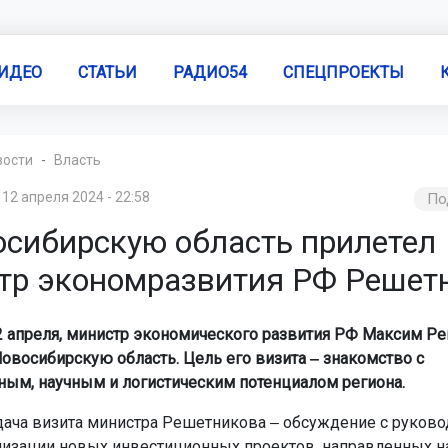
ИДЕО
СТАТЬИ
РАДИО54
СПЕЦПРОЕКТЫ
вости
Власть
12 апреля 2024 - 22:58
По
осибирскую область прилетел
тр экономразвития РФ Решет
12 апреля, министр экономического развития РФ Максим Р
Новосибирскую область. Цель его визита ‒ знакомство с
м, научным и логистическим потенциалом региона.
дача визита министра Решетникова ‒ обсуждение с руков
лизации новых инвестиционных проектов, направленных н