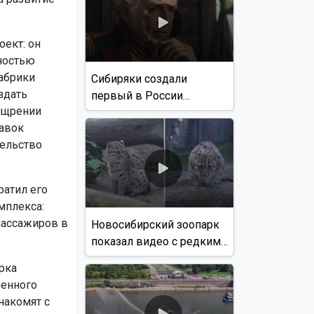
ект: он
ностью
Фабрики
Сибиряки создали
здать
первый в России
ощрении
документальный фильм
тавок
с использованием ИИ
тельство
ратил его
мплекса:
пассажиров в
Новосибирский зоопарк
показал видео с редким
виверровым котом
рка
венного
накомят с