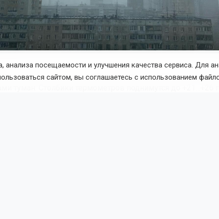
, анализа посещаемости и улучшения качества сервиса. Для а
ечение дня в отдельных районах области пройдут сильные л
пользоваться сайтом, вы соглашаетесь с использованием файло
ами туман. Столбики термометров поднимутся до +21…+26 
ске днём 8 августа осадков не ожидается. Утром температ
… +13 градусов, днём потеплеет до +23, ветер северо-запа
осибирской области составили
прогноз погоды
на осень-20
Поделиться новостью:
талья Илькив
Читать все публикации автора