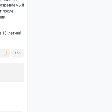
одозреваемый
т после
нии
 13-летней