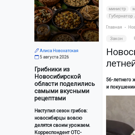
министр
Губернатор
Главная
Но
Закон
Новос
Алиса Новохатская
5 августа 2026
летне
Грибники из
Новосибирской
56-летнего 
области поделились
и покушении
самыми вкусными
рецептами
Наступил сезон грибов:
новосибирцы вовсю
делятся своим урожаем.
Корреспондент ОТС-