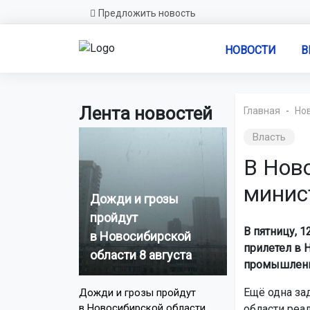
Предложить новость
НОВОСТИ
В
Лента новостей
Главная
Но
Власть
В Нов
минис
Дожди и грозы
пройдут
В пятницу, 
в Новосибирской
прилетел в 
области 8 августа
промышленны
Ещё одна за
Дожди и грозы пройдут
в Новосибирской области
области реа