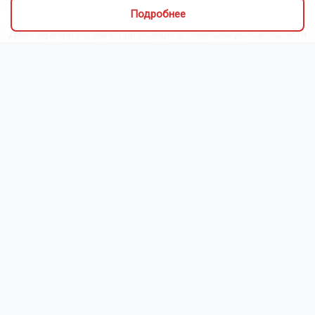
Новосибирской области
Подробнее
Двое мужчин погибли при пожаре в Новосибирской области
Число заявлений в НГУ в 2026 году выросло на рекордные
58%
Судебные приставы закрыли магазин японской кухни в
Новосибирске
Сибирская венчурная ярмарка пройдёт в Новосибирске в
августе 2026 года
Читать все новости
Это интересно