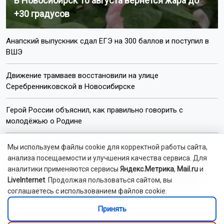
В Новосибирск 10 августа вернётся жара до
+30 градусов
Анапский выпускник сдал ЕГЭ на 300 баллов и поступил в
ВШЭ
Движение трамваев восстановили на улице
Серебренниковской в Новосибирске
Герой России объяснил, как правильно говорить с
молодёжью о Родине
Ремонт моста через реку Чека в Новосибирской области
Мы используем файлы cookie для корректной работы сайта,
выполнили на 85%
анализа посещаемости и улучшения качества сервиса. Для
аналитики применяются сервисы
Яндекс.Метрика
,
Mail.ru
и
Жителя Дагестана заставили вернуть деньги обманутой
LiveInternet
. Продолжая пользоваться сайтом, вы
новосибирской пенсионерке
соглашаетесь с использованием файлов cookie.
Принять
Корабль-церковь отправится в рейд по районам