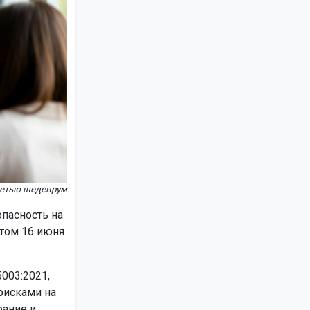
сетью шедеврум
пасность на
ртом 16 июня
003:2021,
рисками на
рание и