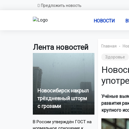
Предложить новость
НОВОСТИ
В
Лента новостей
Главная
Но
Здоровье
Новос
употре
Новосибирск накрыл
Учёные выяс
трёхдневный шторм
развития ра
с грозами
крупного ис
В России утверждён ГОСТ на
нормальное отношение к