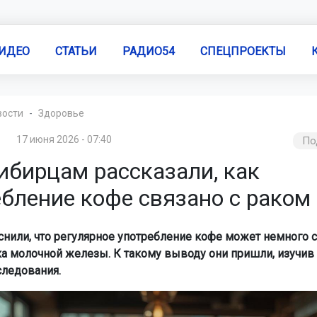
ИДЕО
СТАТЬИ
РАДИО54
СПЕЦПРОЕКТЫ
вости
Здоровье
17 июня 2026 - 07:40
По
ибирцам рассказали, как
бление кофе связано с раком
нили, что регулярное употребление кофе может немного с
ка молочной железы. К такому выводу они пришли, изучив
следования.