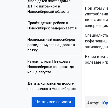
Двое детей пострадали в
ДТП с питбайком в
При этом уч
Новосибирской области
употреблени
положительн
Прилёт девяти рейсов в
содержащими
Новосибирск задерживается
Специалисты
Неадекватный новосибирец
кофе защища
раскидал мусор на дороге к
антиоксидан
пляжу
Ранее в мат
Ремонт улицы Петухова в
ролевые игры
Новосибирске завершат до
конца августа
Дети искупались на дороге
после ливня в Новосибирске
Читать все новости
Автор:
Юр