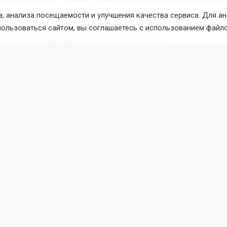
, анализа посещаемости и улучшения качества сервиса. Для а
 и социальная изоляция сотрудников;
пользоваться сайтом, вы соглашаетесь с использованием файло
 баланса между работой и личной жизнью.
сок внесено отсутствие возможности сообщить о проблеме
 и организационные изменения, которые сотрудникам не 
разом.
ается делать работодателям?
комендует работодателям регулярно обсуждать с коллек
аны труда, получать обратную связь и анализировать рабоч
екомендации
тавить задачи: сотрудник должен чётко понимать, что от 
зачем это нужно.
ать нагрузку: избегать переработок и непредсказуемого т