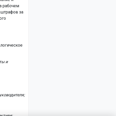
а рабочем
 штрафов за
ого
ологическое
ты и
уководителя;
ктиве;