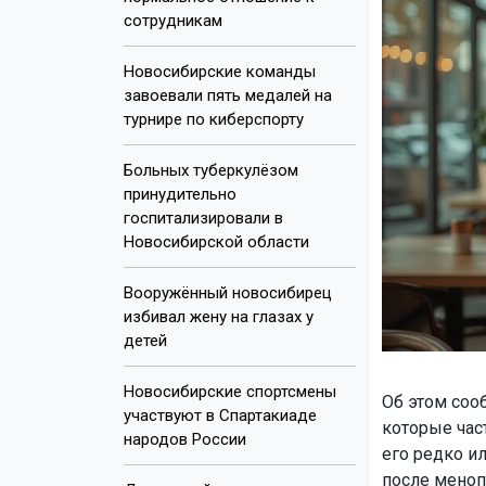
сотрудникам
Новосибирские команды
завоевали пять медалей на
турнире по киберспорту
Больных туберкулёзом
принудительно
госпитализировали в
Новосибирской области
Вооружённый новосибирец
избивал жену на глазах у
детей
Новосибирские спортсмены
Об этом сооб
участвуют в Спартакиаде
которые част
народов России
его редко и
после меноп