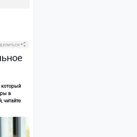
делиться
льное
 который
еры в
, читайте