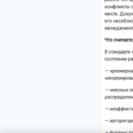
конфликты с
месте. Доку
его несоблю
менеджмент
Что считает
В стандарте
состояние ра
— чрезмерна
ненормиров
— неясные о
распределен
— неэффекти
— авторитар
— буллинг (п