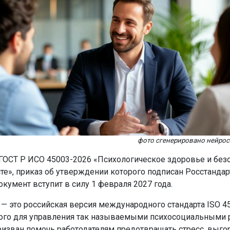
фото сгенерировано нейро
 ГОСТ Р ИСО 45003-2026 «Психологическое здоровье и безо
те», приказ об утверждении которого подписан Росстанда
окумент вступит в силу 1 февраля 2027 года.
— это российская версия международного стандарта ISO 45
ого для управления так называемыми психосоциальными 
призван помочь работодателям предотвращать стресс, выго