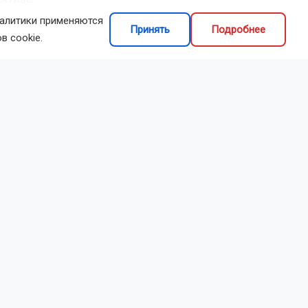
налитики применяются
Принять
Подробнее
в cookie.
объяснили
тивом
ие задания.
него
емпа работы.