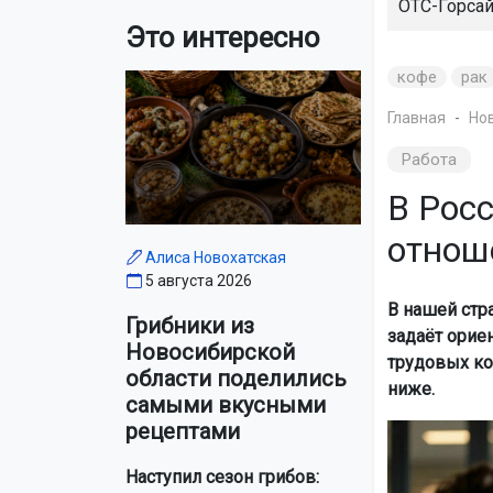
ОТС-Горса
Это интересно
кофе
рак
Главная
Но
Работа
В Рос
отнош
Алиса Новохатская
5 августа 2026
В нашей стр
Грибники из
задаёт орие
Новосибирской
трудовых ко
области поделились
ниже.
самыми вкусными
рецептами
Наступил сезон грибов: