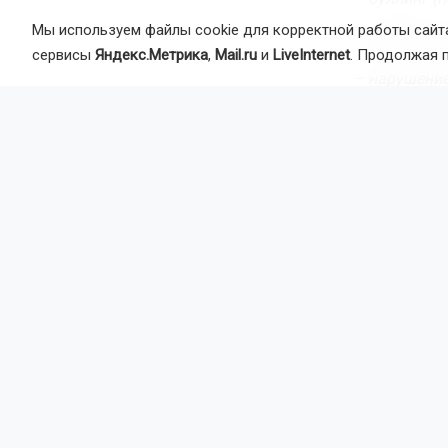
Мы используем файлы cookie для корректной работы сайта
— конфликты
сервисы
Яндекс.Метрика
,
Mail.ru
и
LiveInternet
. Продолжая 
— нарушение
Также в спи
руководству
должным об
Что предлаг
Документ ре
вопросы охр
Ключевые р
Правильно с
требуется и 
Контролиров