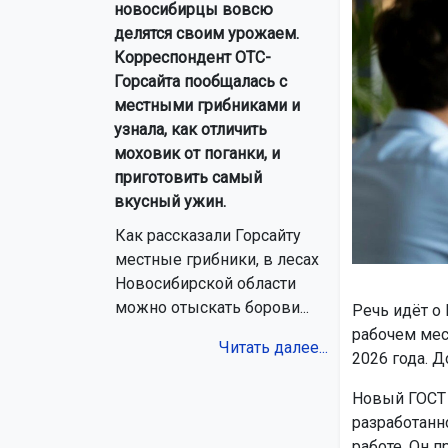
новосибирцы вовсю
делятся своим урожаем.
Корреспондент ОТС-
Горсайта пообщалась с
местными грибниками и
узнала, как отличить
моховик от поганки, и
приготовить самый
вкусный ужин.
Как рассказали Горсайту
местные грибники, в лесах
Новосибирской области
можно отыскать борови...
Речь идёт о
рабочем мес
Читать далее...
2026 года. Д
Новый ГОСТ 
разработанн
работе. Он 