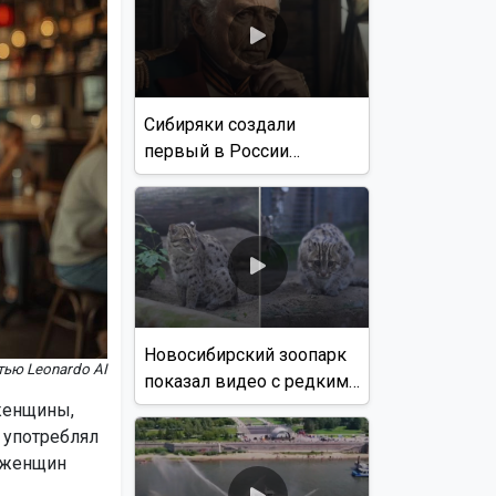
Сибиряки создали
первый в России
документальный фильм
с использованием ИИ
Новосибирский зоопарк
тью Leonardo AI
показал видео с редким
виверровым котом
 женщины,
о употреблял
у женщин