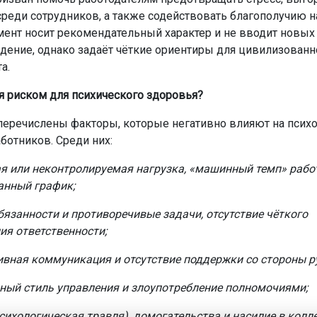
реди сотрудников, а также содействовать благополучию н
мент носит рекомендательный характер и не вводит новых
дение, однако задаёт чёткие ориентиры для цивилизованн
а.
ся риском для психического здоровья?
 перечислены факторы, которые негативно влияют на псих
ботников. Среди них:
я или неконтролируемая нагрузка, «машинный темп» рабо
анный график;
бязанности и противоречивые задачи, отсутствие чёткого
ия ответственности;
вная коммуникация и отсутствие поддержки со стороны р
ный стиль управления и злоупотребление полномочиями;
сихологическая травля), домогательства и насилие в колле