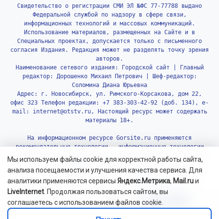
Свидетельство о регистрации СМИ ЭЛ №ФС 77-77788 выдано
Федеральной службой по надзору в сфере связи,
информационных технологий и массовых коммуникаций.
Использование материалов, размещенных на Сайте и в
Специальных проектах, допускается только с письменного
согласия Издания. Редакция может не разделять точку зрения
авторов.
Наименование сетевого издания: Городской сайт | Главный
редактор: Дорошенко Михаил Петрович | Шеф-редактор:
Соломина Диана Юрьевна
Адрес: г. Новосибирск, ул. Римского-Корсакова, дом 22,
офис 323 Телефон редакции: +7 383-303-42-92 (доб. 134), e-
mail: internet@otstv.ru, Настоящий ресурс может содержать
материалы 18+.
На информационном ресурсе Gorsite.ru применяются
рекомендательные технологии - информационные технологии
предоставления информации на основе сбора, систематизации
Мы используем файлы cookie для корректной работы сайта,
и анализа сведений, относящихся к предпочтениям
анализа посещаемости и улучшения качества сервиса. Для
пользователей сети «Интернет», находящихся на территории
аналитики применяются сервисы
Яндекс.Метрика
,
Mail.ru
и
Российской Федерации.
Подробнее.
LiveInternet
. Продолжая пользоваться сайтом, вы
соглашаетесь с использованием файлов cookie.