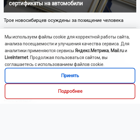
сертификаты на автомобили
Трое новосибирцев осуждены за похищение человека
Подростка из Бердска осудили за мошенничество в
Мы используем файлы cookie для корректной работы сайта,
отношении пожилых людей
анализа посещаемости и улучшения качества сервиса. Для
аналитики применяются сервисы
Яндекс.Метрика
,
Mail.ru
и
Житель Кузбасса получил инфаркт после укуса пчелы
LiveInternet
. Продолжая пользоваться сайтом, вы
соглашаетесь с использованием файлов cookie.
Новосибирцы обеспокоены возможным осушением озера
Принять
Спартак
Подробнее
В России введут единый экзамен по русскому языку для
иностранцев
Детей заметили на крыше многоэтажки в Новосибирске
Седан перевернулся на крышу после ДТП под
Новосибирском