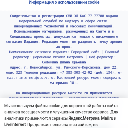
Информация о использовании cookie
Свидетельство о регистрации СМИ ЭЛ №ФС 77-77788 выдано
Федеральной службой по надзору в сфере связи,
информационных технологий и массовых коммуникаций.
Использование материалов, размещенных на Сайте и в
Специальных проектах, допускается только с письменного
согласия Издания. Редакция может не разделять точку зрения
авторов.
Наименование сетевого издания: Городской сайт | Главный
редактор: Дорошенко Михаил Петрович | Шеф-редактор:
Соломина Диана Юрьевна
Адрес: г. Новосибирск, ул. Римского-Корсакова, дом 22,
офис 323 Телефон редакции: +7 383-303-42-92 (доб. 134), e-
mail: internet@otstv.ru, Настоящий ресурс может содержать
материалы 18+.
На информационном ресурсе Gorsite.ru применяются
рекомендательные технологии - информационные технологии
предоставления информации на основе сбора, систематизации
Мы используем файлы cookie для корректной работы сайта,
и анализа сведений, относящихся к предпочтениям
анализа посещаемости и улучшения качества сервиса. Для
пользователей сети «Интернет», находящихся на территории
аналитики применяются сервисы
Яндекс.Метрика
,
Mail.ru
и
Российской Федерации.
Подробнее.
LiveInternet
. Продолжая пользоваться сайтом, вы