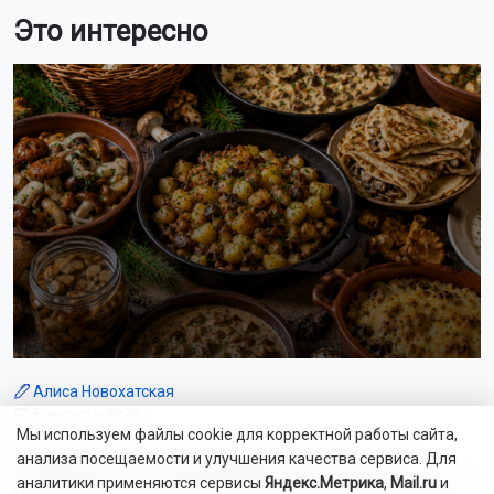
Это интересно
Алиса Новохатская
5 августа 2026
Мы используем файлы cookie для корректной работы сайта,
Грибники из Новосибирской области
анализа посещаемости и улучшения качества сервиса. Для
поделились самыми вкусными рецептами
аналитики применяются сервисы
Яндекс.Метрика
,
Mail.ru
и