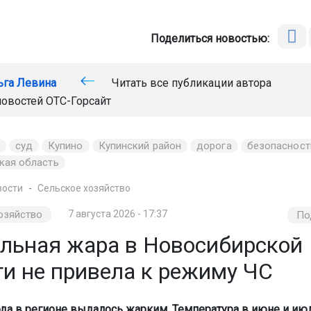
Поделиться новостью:
ьга Левина
Читать все публикации автора
новостей
ОТС-Горсайт
суд
Купино
Купинский район
дорога
безопасност
кая область
вости
Сельское хозяйство
озяйство
7 августа 2026 - 17:37
По
льная жара в Новосибирской
ти не привела к режиму ЧС
ода в регионе выдалось жарким. Температура в июне и ию