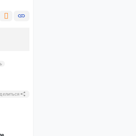
ь
делиться
ле