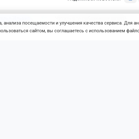
талья Илькив
Читать все публикации автора
, анализа посещаемости и улучшения качества сервиса. Для а
новостей
ОТС-Горсайт
пользоваться сайтом, вы соглашаетесь с использованием файло
кампания-2026
засуха
Новосибирская область
вости
Общество
7 августа 2026 - 17:17
По
ыме открыли мемориал ветер
ной охраны
ое открытие мемориала прошло на территории пожарно-с
с участием руководства МЧС, представителей администраци