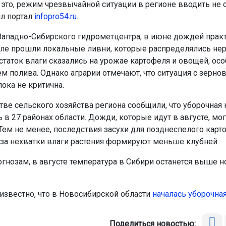
 это, режим чрезвычайной ситуации в регионе вводить не с
л портал
infopro54.ru
.
ападно-Сибирского гидрометцентра, в июне дождей практ
юле прошли локальные ливни, которые распределялись не
статок влаги сказались на урожае картофеля и овощей, осо
ем полива. Однако аграрии отмечают, что ситуация с зерн
пока не критична.
тве сельского хозяйства региона сообщили, что уборочная
 в 27 районах области. Дожди, которые идут в августе, мо
Тем не менее, последствия засухи для позднеспелого карт
-за нехватки влаги растения формируют меньше клубней.
огнозам, в августе температура в Сибири останется выше 
 известно, что в Новосибирской области
началась уборочная
Поделиться новостью: