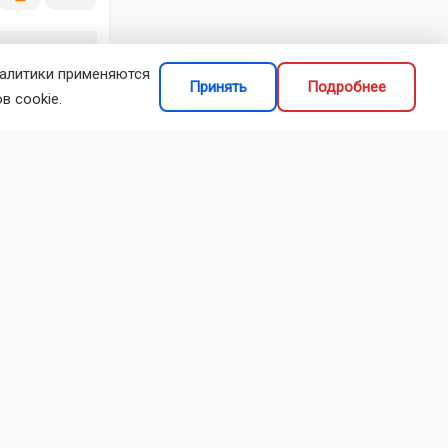
налитики применяются
Принять
Подробнее
в cookie.
делиться
анам
пасательной
и и Совета