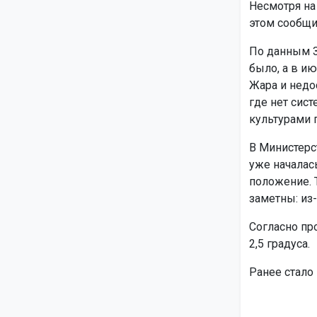
Несмотря на
этом сообщи
По данным З
было, а в и
Жара и недо
где нет сист
культурами 
В Министерс
уже началась
положение. 
заметны: из
Согласно пр
2,5 градуса.
Ранее стало