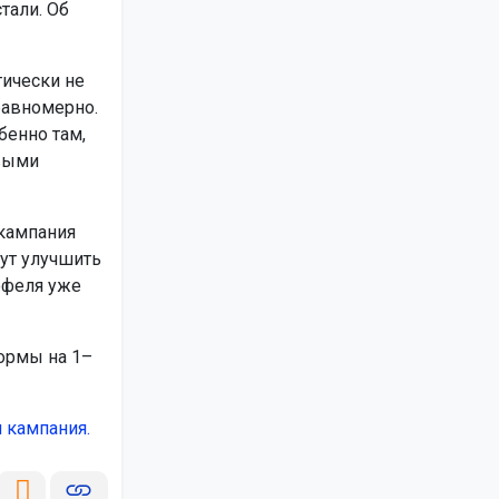
тали. Об
ически не
равномерно.
бенно там,
овыми
 кампания
гут улучшить
офеля уже
нормы на 1–
 кампания.