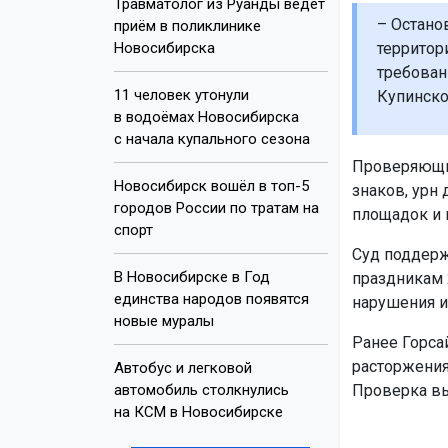
Травматолог из Руанды ведёт
– Остано
приём в поликлинике
Новосибирска
территор
требован
11 человек утонули
Купинско
в водоёмах Новосибирска
с начала купального сезона
Проверяющие
Новосибирск вошёл в топ-5
знаков, урн 
городов России по тратам на
площадок и 
спорт
Суд поддерж
В Новосибирске в Год
праздникам 
единства народов появятся
нарушения и
новые муралы
Ранее Горса
расторжения
Автобус и легковой
автомобиль столкнулись
Проверка в
на КСМ в Новосибирске