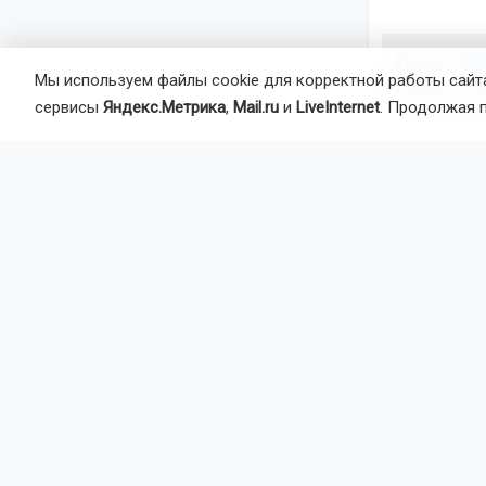
Автор:
На
Мы используем файлы cookie для корректной работы сайта
Агентство 
сервисы
Яндекс.Метрика
,
Mail.ru
и
LiveInternet
. Продолжая 
уборочная 
Главная
Но
Общество
В Чул
пожар
Торжественн
части № 76 
ветеранов.