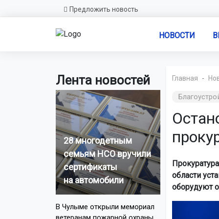
Предложить новость
НОВОСТИ
В
Лента новостей
Главная
Но
Благоустро
Остан
проку
28 многодетным
семьям НСО вручили
Прокуратура
сертификаты
области уст
на автомобили
оборудуют 
В Чулыме открыли мемориал
ветеранам пожарной охраны