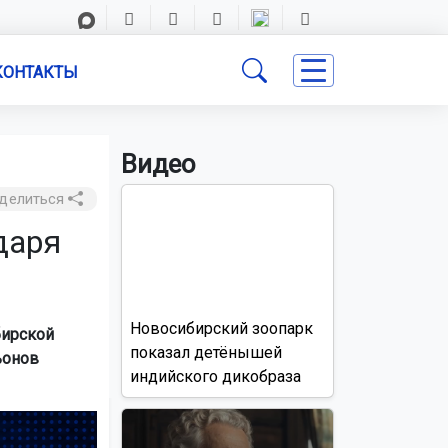
КОНТАКТЫ
Видео
делиться
даря
Новосибирский зоопарк
бирской
показал детёнышей
ьонов
индийского дикобраза