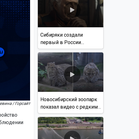
Сибиряки создали
первый в России
документальный фильм
с использованием ИИ
Новосибирский зоопарк
евина / Горсайт
показал видео с редким
виверровым котом
ройство
облюдении