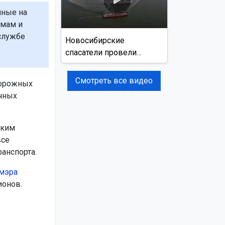
нные на
рмам и
службе
Новосибирские
спасатели провели
учения на реке Обь
Смотреть все видео
дорожных
очных
ским
все
анспорта.
 мэра
ионов.