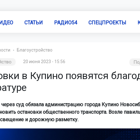
ИДЕО
СТАТЬИ
РАДИО54
СПЕЦПРОЕКТЫ
вости
Благоустройство
йство
20 июня 2023 - 15:56
По
овки в Купино появятся благо
ратуре
 через суд обязала администрацию города Купино Новоси
ановить остановки общественного транспорта. Возле павил
освещение и дорожную разметку.