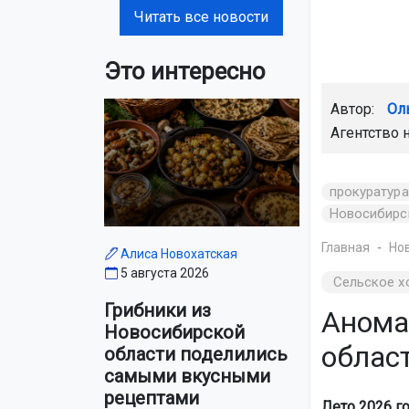
Читать все новости
Это интересно
Автор:
Ол
Агентство 
прокуратура
Новосибирс
Главная
Но
Алиса Новохатская
5 августа 2026
Сельское х
Грибники из
Анома
Новосибирской
облас
области поделились
самыми вкусными
рецептами
Лето 2026 г