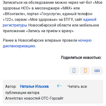
публикации автора
Агентство новостей
ОТС-Горсайт
диспансеризация для пенсионеров
мэрия
Новосибирск
Главная
Новости
Животные
Животные
8 августа 2026 - 11:58
Орангутану Бату
из Новосибирского зоопарка
исполнилось 27 лет
Бату родился в Чехии 8 августа 1999 года. С 2008 года
он живёт в Новосибирске, радуя посетителей зоосада
своим умом и харизмой.