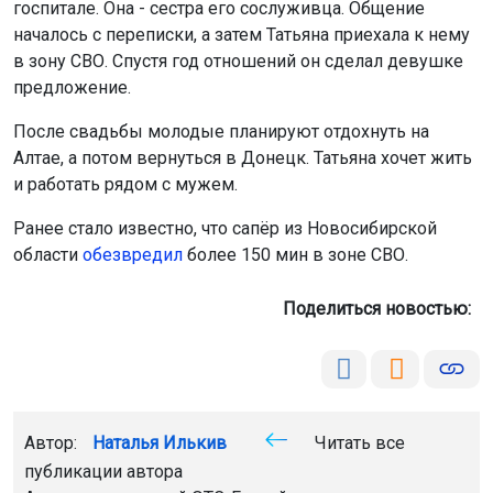
Автор:
Наталья Илькив
Читать все
публикации автора
Агентство новостей
ОТС-Горсайт
боец СВО
свадьба
Новосибирск
Главная
Новости
Здоровье
Здоровье
8 августа 2026 - 12:27
Новосибирцев старше 65 лет
пригласили на бесплатную
диспансеризацию
Она проводится по полису ОМС и помогает выявить
риски сердечно-сосудистых и онкологических
заболеваний, а также сахарного диабета на ранних