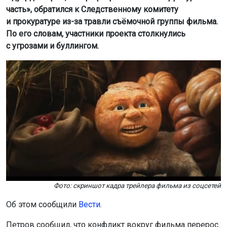
Об этом сообщили
Вести.
Петров сообщил, что конфликт вокруг фильма перерос
в масштабный скандал. Недовольство зрителей
качеством контента обернулось волной хейта,
анонимных угроз и агрессивных сообщений.
По данным
К
П
, причиной хейта стало то, что из-за
премьеры «Колобка» на две недели перенесли выход
в «параллельном прокате» фильма «Человек-паук:
новый день».
Как бы там ни было, основными мишенями для
нападок почему-то стали режиссёр «Колобка» Антон
Маслов и актёр Дмитрий Журавлев, исполнивший
главную роль. Им и их семьям угрожали расправой и
уничтожением имущества.
Правовая редакция телеканала «Россия 24» призвала