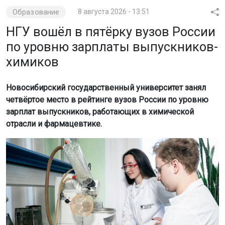
Фото с официального сайта НГУ
Об этом сообщили в пресс-службе вуза.
По данным SuperJob, медианная зарплата выпускников
НГУ, окончивших вуз в 2020–2025 годах, составляет
175 тысяч рублей.
В топ-5 рейтинга также вошли МГУ, МФТИ, СПбГУ и
РХТУ им. Менделеева. Высокие позиции НГУ
объясняются качественной подготовкой студентов. На
факультете естественных наук (ФЕН) обучают не только
химии, но и смежным дисциплинам, таким как физика
и математика. Это делает выпускников