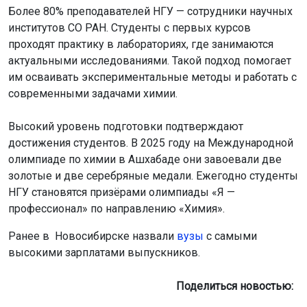
Поделиться новостью:
Автор:
Наталья Илькив
Читать все
публикации автора
Агентство новостей
ОТС-Горсайт
НГУ
уровень зарплаты выпускников
Новосибирск
Главная
Новости
Общество
Общество
8 августа 2026 - 13:21
Создателей фильма «Последний
богатырь. Колобок» затравили