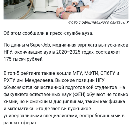
универсальными специалистами, востребованными в
разных сферах.
Более 80% преподавателей НГУ — сотрудники научных
институтов СО РАН. Студенты с первых курсов
проходят практику в лабораториях, где занимаются
актуальными исследованиями. Такой подход помогает
им осваивать экспериментальные методы и работать с
современными задачами химии.
Высокий уровень подготовки подтверждают
достижения студентов. В 2025 году на Международной
олимпиаде по химии в Ашхабаде они завоевали две
золотые и две серебряные медали. Ежегодно студенты
НГУ становятся призёрами олимпиады «Я —
профессионал» по направлению «Химия».
Ранее в Новосибирске назвали
вузы
с самыми
высокими зарплатами выпускников.