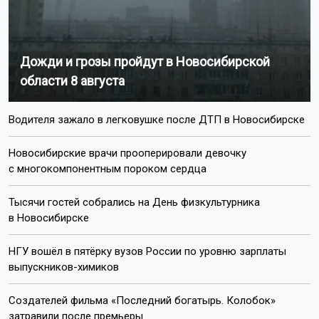
публикации автора
Агентство новостей
ОТС-Горсайт
орангутан Бату
день рождения
Новосибирский
зоопарк
Показать еще
Пишите нам:
Почта:
internet@otstv.ru
Подписывайтесь на нас: