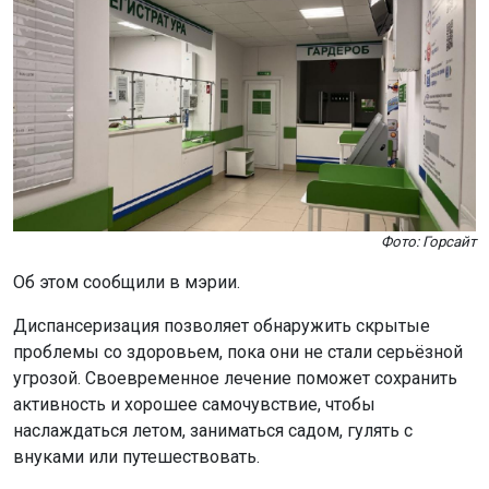
наслаждаться летом, заниматься садом, гулять с
внуками или путешествовать.
Записаться на обследование можно через чат-бот «Моё
здоровье НСО» в мессенджере «MAX» или
«ВКонтакте», портал «Госуслуги», единый телефон
«122», сервис «Моё здоровье» на ЕПГУ, сайт
единой
регистратуры
Новосибирской области или мобильное
приложение «Запись на приём к врачу».
Ранее в Новосибирске впервые провели
ночную
диспансеризацию.
Поделиться новостью:
Автор:
Наталья Илькив
Читать все