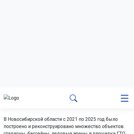
В Новосибирской области с 2021 по 2025 год было
построено и реконструировано множество объектов:
стадионы, бассейны, ледовые арены и площадки ГТО.
За этот период в регионе прошло более 4800
спортивных мероприятий, в которых участвовали сотни
тысяч человек.
Поделиться новостью:
Автор:
Наталья Илькив
Читать все
публикации автора
Агентство новостей
ОТС-Горсайт
День физкультурника
Михайловская набережная