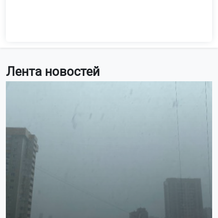
Когда самка Мишель только приехала в зоопарк, Бату
очень деликатно её поддерживал, помогал ей
освоиться и угощал своим любимым изюмом.
Сотрудники и гости зоопарка пожелали имениннику
здоровья, радости и вкусных угощений. Многие годы
Бату остаётся одним из самых популярных обитателей
Новосибирского зоопарка, привлекая поклонников
своим удивительным характером.
Ранее белый тигр Кови из Новосибирского зоопарка
отметил
день рождения.
Поделиться новостью:
Автор:
Наталья Илькив
Читать все