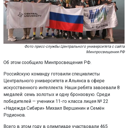
«Надежда Сибири» Михаил Вершинин и Семён
Родионов.
Всего в этом году в олимпиаде участвовали 465
школьников из 105 стран мира, что стало рекордом за
всю историю соревнований. По числу участников
олимпиада заняла второе место в мире, уступив только
Международной математической олимпиаде.
Ранее 12-летний новосибирец
выиграл
олимпиаду по
математике в Риме.
Поделиться новостью:
Автор:
Наталья Илькив
Читать все
публикации автора
Агентство новостей
ОТС-Горсайт