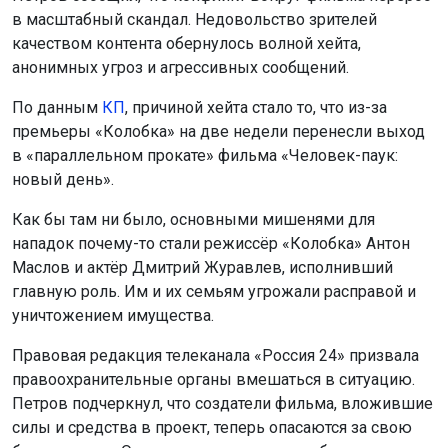
правоохранительные органы вмешаться в ситуацию.
Петров подчеркнул, что создатели фильма, вложившие
силы и средства в проект, теперь опасаются за свою
безопасность. Он также отметил, что необходимо
установить личности тех, кто скрывается за
анонимными аккаунтами и нарушает закон.
Ранее создатели «Ёлок-13»
представили
тизер-трейлер
новой части фильма.
Поделиться новостью:
Автор:
Наталья Илькив
Читать все
публикации автора
Агентство новостей
ОТС-Горсайт