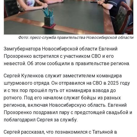
поблагодарил Сергея за службу.
Подробнее
Сергей рассказал, что познакомился с Татьяной в
госпитале. Она - сестра его сослуживца. Общение
началось с переписки, а затем Татьяна приехала к нему
в зону СВО. Спустя год отношений он сделал девушке
предложение.
После свадьбы молодые планируют отдохнуть на
Алтае, а потом вернуться в Донецк. Татьяна хочет жить
и работать рядом с мужем.
Ранее стало известно, что сапёр из Новосибирской
области
обезвредил
более 150 мин в зоне СВО.
Поделиться новостью: