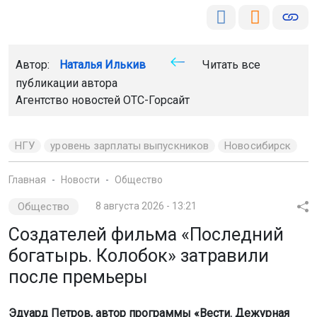
после премьеры
Эдуард Петров, автор программы «Вести. Дежурная
часть», обратился к Следственному комитету
и прокуратуре из-за травли съёмочной группы фильма.
По его словам, участники проекта столкнулись
с угрозами и буллингом.
Фото: скриншот кадра трейлера фильма из соцсетей