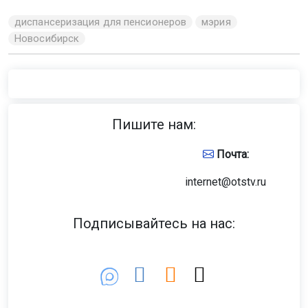
Фото: пресс-служба Новосибирского зоопарка
Об именинах Бату сообщили в Новосибирском
зоопарке.
По словам зоологов, этот орангутан быстро учится
новому. Например, он уже умеет самостоятельно
надевать футболку, пить сок через трубочку и
прекрасно заботится о своей семье.