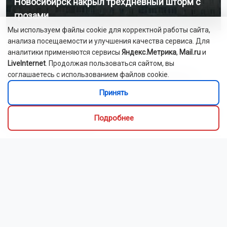
Новосибирск накрыл трёхдневный шторм с
грозами
Мы используем файлы cookie для корректной работы сайта,
анализа посещаемости и улучшения качества сервиса. Для
В России утверждён ГОСТ на нормальное отношение к
аналитики применяются сервисы
Яндекс.Метрика
,
Mail.ru
и
сотрудникам
LiveInternet
. Продолжая пользоваться сайтом, вы
соглашаетесь с использованием файлов cookie.
Новосибирские команды завоевали пять медалей на
турнире по киберспорту
Принять
Больных туберкулёзом принудительно госпитализировали в
Подробнее
Новосибирской области
Вооружённый новосибирец избивал жену на глазах у детей
Новосибирские спортсмены участвуют в Спартакиаде
народов России
Двое детей пострадали в ДТП с питбайком в
Новосибирской области