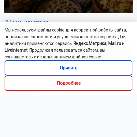
Алиса Новохатская
5 августа 2026
Мы используем файлы cookie для корректной работы сайта,
анализа посещаемости и улучшения качества сервиса. Для
Грибники из Новосибирской области
аналитики применяются сервисы
Яндекс.Метрика
,
Mail.ru
и
поделились самыми вкусными рецептами
LiveInternet
. Продолжая пользоваться сайтом, вы
соглашаетесь с использованием файлов cookie.
Наступил сезон грибов: новосибирцы вовсю делятся
Принять
своим урожаем. Корреспондент ОТС-Горсайта
пообщалась с местными грибниками и узнала, как
отличить моховик от поганки, и приготовить самый
Подробнее
вкусный ужин.
Как рассказали Горсайту местные грибники, в лесах
Новосибирской области можно отыскать борови...
Читать далее...