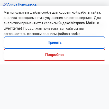
Алиса Новохатская
5 августа 2026
Мы используем файлы cookie для корректной работы сайта,
анализа посещаемости и улучшения качества сервиса. Для
Грибники из Новосибирской области
аналитики применяются сервисы
Яндекс.Метрика
,
Mail.ru
и
поделились самыми вкусными рецептами
LiveInternet
. Продолжая пользоваться сайтом, вы
соглашаетесь с использованием файлов cookie.
Наступил сезон грибов: новосибирцы вовсю делятся
своим урожаем. Корреспондент ОТС-Горсайта
Принять
пообщалась с местными грибниками и узнала, как
отличить моховик от поганки, и приготовить самый
Подробнее
вкусный ужин.
Как рассказали Горсайту местные грибники, в лесах
Новосибирской области можно отыскать борови...
Читать далее...
Видео