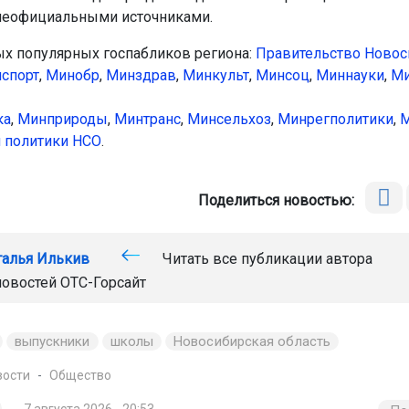
неофициальными источниками.
ых популярных госпабликов региона:
Правительство Новос
спорт
,
Минобр
,
Минздрав
,
Минкульт
,
Минсоц
,
Миннауки
,
Ми
ка
,
Минприроды
,
Минтранс
,
Минсельхоз
,
Минрегполитики
,
М
 политики НСО
.
Поделиться новостью:
талья Илькив
Читать все публикации автора
новостей
ОТС-Горсайт
выпускники
школы
Новосибирская область
вости
Общество
7 августа 2026 - 20:53