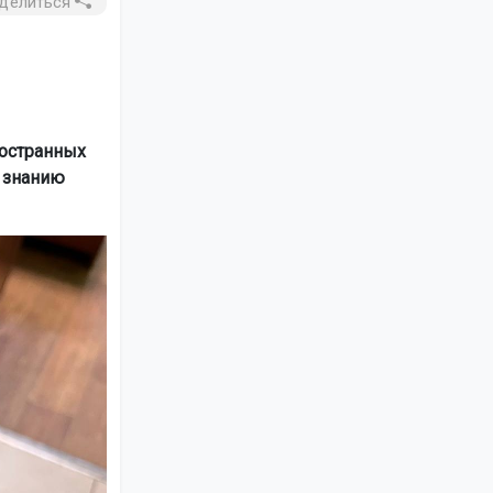
делиться
ностранных
 знанию