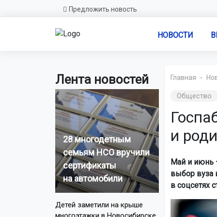
Предложить новость
НОВОСТИ
В
Лента новостей
Главная
Но
Общество
Госпа
и род
28 многодетным
семьям НСО вручили
Май и июнь 
сертификаты
выбор вуза 
на автомобили
в соцсетях 
Детей заметили на крыше
многоэтажки в Новосибирске