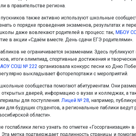
ли в правительстве региона.
пускников также активно используют школьные сообщест
знать о порядке проведения экзаменов, результатах и пере
колы даже вовлекают родителей в процесс: так,
МБОУ СО
стие в акции «Сдаём вместе. День сдачи ЕГЭ родителями».
пабликов не ограничивается экзаменами. Здесь публикуют 
иков, итоги олимпиад, спортивные достижения и творчески
АОУ СОШ № 222
организовала конкурс песни ко Дню Побе
егулярно выкладывает фоторепортажи с мероприятий.
 школьные сообщества помогают абитуриентам. Они разм
 открытых дверей, информацию о вузах и колледжах, а та
териалы для поступления.
Лицей № 28
, например, публику
и для будущих студентов, а региональные паблики ведут 
восибирской области».
 госпаблики легко узнать по отметке «Госорганизация» в
. Эта метка подтверждает подлинность страницы и помога