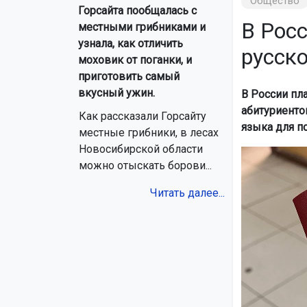
Общество
Горсайта пообщалась с
В Рос
местными грибниками и
узнала, как отличить
русск
моховик от поганки, и
приготовить самый
вкусный ужин.
В России пл
абитуриенто
Как рассказали Горсайту
языка для п
местные грибники, в лесах
Новосибирской области
можно отыскать борови...
Читать далее...