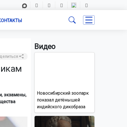
КОНТАКТЫ
Видео
делиться
никам
Новосибирский зоопарк
и, экзамены,
показал детёнышей
бщества
индийского дикобраза