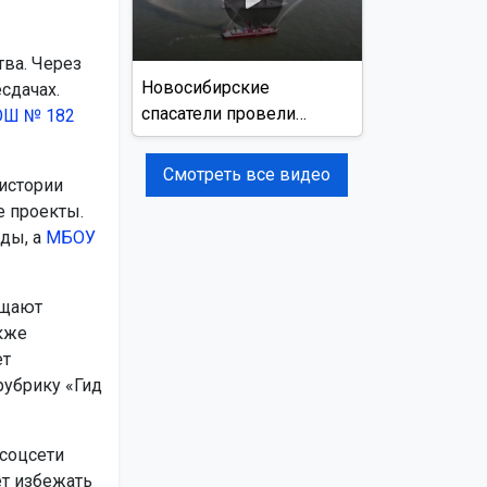
ва. Через
Новосибирские
сдачах.
спасатели провели
Ш № 182
учения на реке Обь
Смотреть все видео
истории
е проекты.
ды, а
МБОУ
ещают
кже
ет
рубрику «Гид
 соцсети
ет избежать