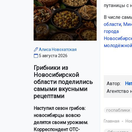
путаницы с 
В числе сам
области
,
Мин
города
Новосибирс
молодёжной
Алиса Новохатская
5 августа 2026
Грибники из
Новосибирской
области поделились
Автор:
На
самыми вкусными
Агентство 
рецептами
Наступил сезон грибов:
госпаблики
новосибирцы вовсю
Главная
Но
делятся своим урожаем.
Корреспондент ОТС-