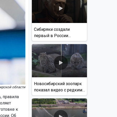
Сибиряки создали
первый в России
документальный фильм
с использованием ИИ
Новосибирский зоопарк
ирской области
показал видео с редким
виверровым котом
, правила
воляет
готовке к
ссии. Об