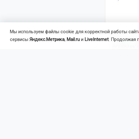
Мы используем файлы cookie для корректной работы сайта
Автор:
Ал
сервисы
Яндекс.Метрика
,
Mail.ru
и
LiveInternet
. Продолжая 
Агентство 
иностранцы
Главная
Но
Происшест
Детей
Новос
В Новосибир