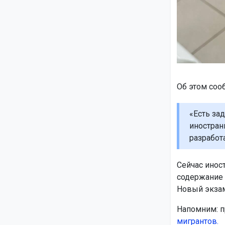
Об этом соо
«Есть за
иностран
разработ
Сейчас инос
содержание 
Новый экзам
Напомним: п
мигрантов.