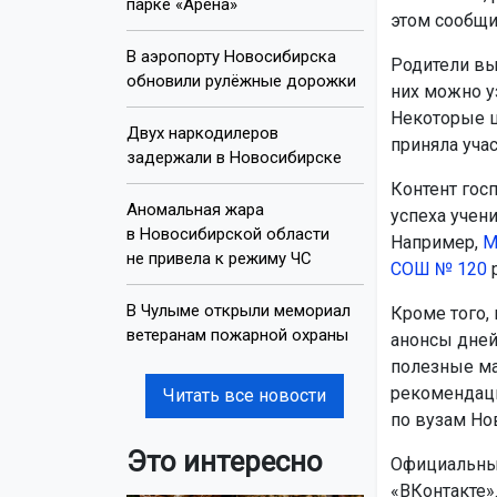
парке «Арена»
этом сообщи
В аэропорту Новосибирска
Родители вы
обновили рулёжные дорожки
них можно у
Некоторые ш
Двух наркодилеров
приняла уча
задержали в Новосибирске
Контент гос
Аномальная жара
успеха учен
в Новосибирской области
Например,
М
не привела к режиму ЧС
СОШ № 120
р
В Чулыме открыли мемориал
Кроме того,
ветеранам пожарной охраны
анонсы дней
полезные ма
рекомендаци
Читать все новости
по вузам Но
Это интересно
Официальные
«ВКонтакте»