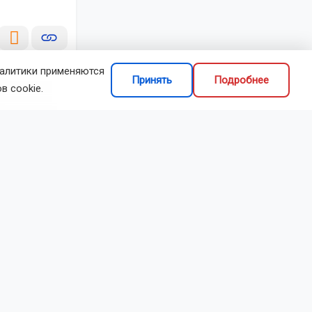
налитики применяются
Принять
Подробнее
в cookie.
делиться
жки в
. Очевидцы