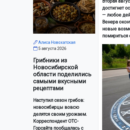
Вторая авгус
достигнет о
— любое дей
Венера окон
новые возмо
помириться 
Алиса Новохатская
5 августа 2026
Грибники из
Новосибирской
области поделились
самыми вкусными
рецептами
Наступил сезон грибов:
новосибирцы вовсю
делятся своим урожаем.
Корреспондент ОТС-
Горсайта пообщалась с