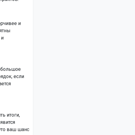
орчивее и
оятны
 и
т большое
ядок, если
ается
ть итоги,
оявится
Это ваш шанс