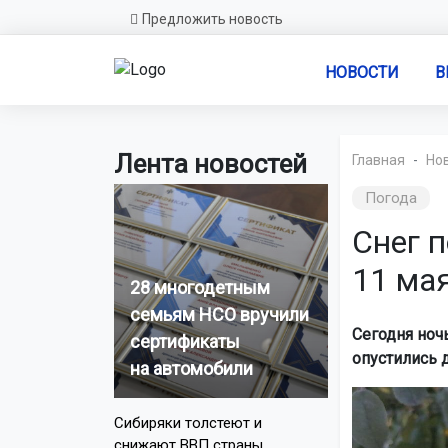
Предложить новость
НОВОСТИ
В
Лента новостей
Главная
Но
Погода
Снег 
11 ма
28 многодетным
семьям НСО вручили
Сегодня ноч
сертификаты
опустились д
на автомобили
Сибиряки толстеют и
снижают ВВП страны