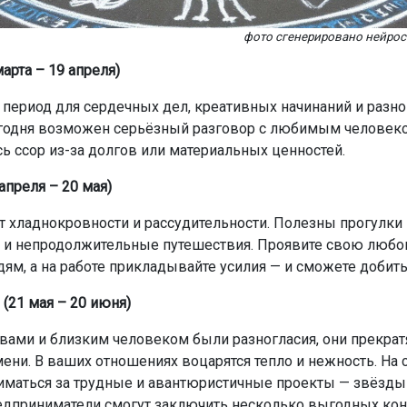
фото сгенерировано нейро
арта – 19 апреля)
период для сердечных дел, креативных начинаний и разно
годня возможен серьёзный разговор с любимым человек
сь ссор из-за долгов или материальных ценностей.
апреля – 20 мая)
т хладнокровности и рассудительности. Полезны прогулки
 и непродолжительные путешествия. Проявите свою любо
ям, а на работе прикладывайте усилия — и сможете добит
(21 мая – 20 июня)
вами и близким человеком были разногласия, они прекрат
ени. В ваших отношениях воцарятся тепло и нежность. На 
маться за трудные и авантюристичные проекты — звёзды
едприниматели смогут заключить несколько выгодных кон