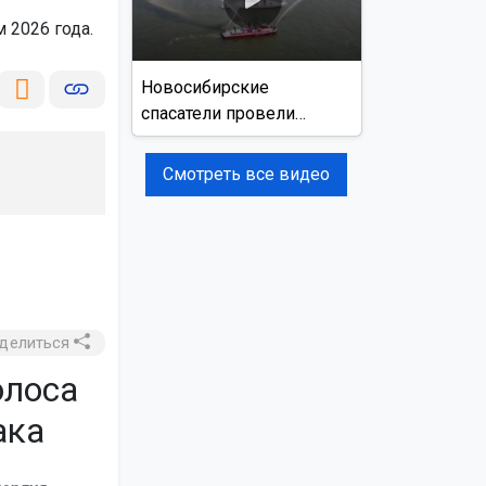
 2026 года.
Новосибирские
спасатели провели
учения на реке Обь
Смотреть все видео
делиться
олоса
ака