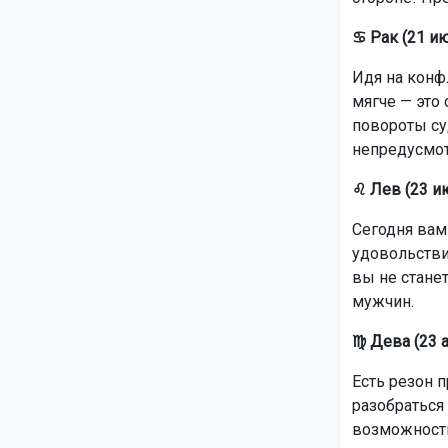
♋ Рак (21 и
Идя на конфл
мягче — это
повороты су
непредусмот
♌ Лев (23 ию
Сегодня вам
удовольстви
вы не стане
мужчин.
♍ Дева (23 а
Есть резон п
разобраться 
возможность