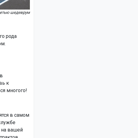
сетью шедеврум
го рода
ом.
 в
вь к
ься многого!
ятся в самом
службе
 на вашей
трактов.