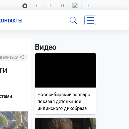
КОНТАКТЫ
Видео
делиться
ти
Новосибирский зоопарк
стами
показал детёнышей
индийского дикобраза