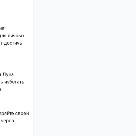
ия!
для личных
т достичь
а Луна
ь избегать
.
еряйте своей
 через