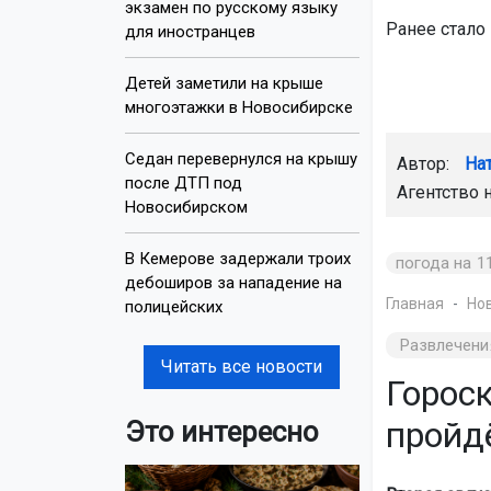
экзамен по русскому языку
Ранее стало 
для иностранцев
Детей заметили на крыше
многоэтажки в Новосибирске
Седан перевернулся на крышу
Автор:
На
после ДТП под
Агентство 
Новосибирском
В Кемерове задержали троих
погода на 1
дебоширов за нападение на
Главная
Но
полицейских
Развлечени
Читать все новости
Гороск
пройдё
Это интересно