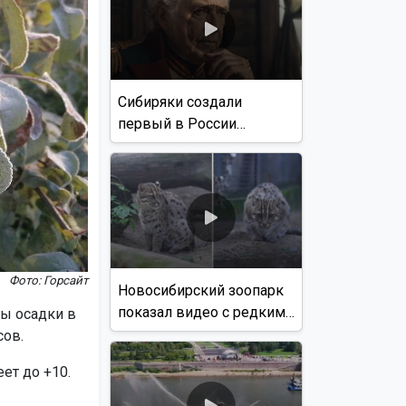
Сибиряки создали
первый в России
документальный фильм
с использованием ИИ
Фото: Горсайт
Новосибирский зоопарк
показал видео с редким
ны осадки в
виверровым котом
сов.
ет до +10.