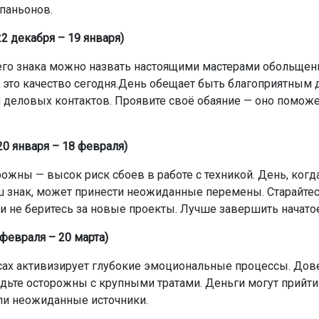
паньонов.
2 декабря – 19 января)
о знака можно назвать настоящими мастерами обольщен
 это качество сегодня.День обещает быть благоприятным 
 деловых контактов. Проявите своё обаяние — оно поможе
20 января – 18 февраля)
рожны — высок риск сбоев в работе с техникой. День, когд
ш знак, может принести неожиданные перемены. Старайтес
и не беритесь за новые проекты. Лучше завершить начатое
февраля – 20 марта)
сах активизирует глубокие эмоциональные процессы. Дов
удьте осторожны с крупными тратами. Деньги могут прийти
ли неожиданные источники.