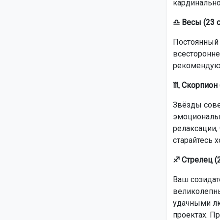
кардинально
♎ Весы (23 с
Постоянный 
всесторонне
рекомендуют
♏ Скорпион (
Звёзды сове
эмоциональн
релаксации, 
старайтесь х
♐ Стрелец (2
Ваш созидат
великолепны
удачными лю
проектах. П