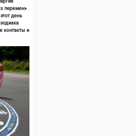
нергия
ых перемен»
этот день
 зодиака
е контакты и