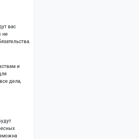
дут вас
 не
язательства.
вствам и
для
все дела,
Будут
ресных
озможна