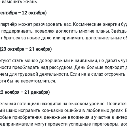
 изменить жизнь.
ентября – 22 октября)
партнёр может разочаровать вас. Космические энергии бу
 поддерживать, позволяя воплотить многие планы. Звёзды
 браться за новое дело или принимать дополнительные об
23 октября – 21 ноября)
туют стать менее доверчивыми и наивными, не давать чу
ости преобладать над рассудком. День больше подходит 
чем для трудовой деятельности. Если не в силах отсрочить 
отя бы не переутомляться.
2 ноября – 21 декабря)
ельный потенциал находится на высоком уровне. Появится
й шанс исправить кое-какие ошибки в любовных делах. 
бые приобретения, денежные вложения и участие в инте
редприниматели могут провести успешные переговоры, в