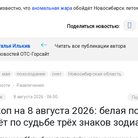
известно, что
аномальная жара
обойдёт Новосибирск летом
Поделиться новостью:
талья Илькив
Читать все публикации автора
новостей
ОТС-Горсайт
1 мая
похолодание
снег
Новосибирская область
вости
Развлечения
я
8 августа 2026 - 06:00
По
оп на 8 августа 2026: белая п
т по судьбе трёх знаков зоди