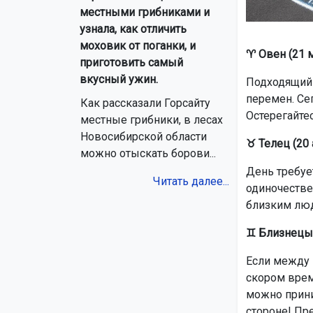
местными грибниками и
узнала, как отличить
моховик от поганки, и
♈ Овен (21 м
приготовить самый
вкусный ужин.
Подходящий 
перемен. Се
Как рассказали Горсайту
Остерегайте
местные грибники, в лесах
Новосибирской области
♉ Телец (20 
можно отыскать борови...
День требуе
Читать далее...
одиночестве
близким люд
♊ Близнецы 
Если между 
скором врем
можно прини
стороне! Пр