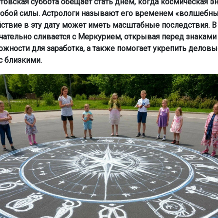
товская суббота обещает стать днём, когда космическая э
собой силы. Астрологи называют его временем «волшебн
ствие в эту дату может иметь масштабные последствия. В 
чательно сливается с Меркурием, открывая перед знаками
жности для заработка, а также помогает укрепить деловы
с близкими.