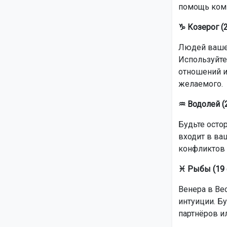
помощь ком
♑ Козерог (2
Людей вашег
Используйте
отношений и
желаемого.
♒ Водолей (
Будьте осто
входит в ва
конфликтов 
♓ Рыбы (19 
Венера в Ве
интуиции. Б
партнёров и