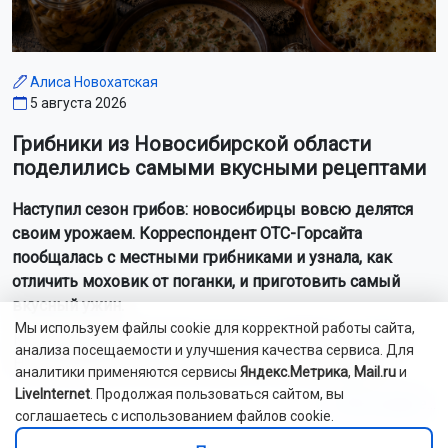
Алиса Новохатская
5 августа 2026
Грибники из Новосибирской области
поделились самыми вкусными рецептами
Наступил сезон грибов: новосибирцы вовсю делятся
своим урожаем. Корреспондент ОТС-Горсайта
пообщалась с местными грибниками и узнала, как
отличить моховик от поганки, и приготовить самый
вкусный ужин.
Мы используем файлы cookie для корректной работы сайта,
Как рассказали Горсайту местные грибники, в лесах
анализа посещаемости и улучшения качества сервиса. Для
Новосибирской области можно отыскать борови...
аналитики применяются сервисы
Яндекс.Метрика
,
Mail.ru
и
LiveInternet
. Продолжая пользоваться сайтом, вы
Читать далее...
соглашаетесь с использованием файлов cookie.