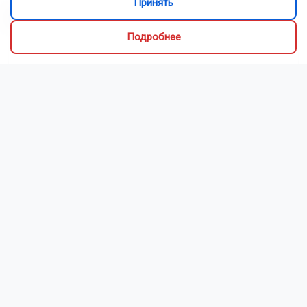
Принять
Видео
Подробнее
Новосибирский зоопарк показал детёнышей
индийского дикобраза