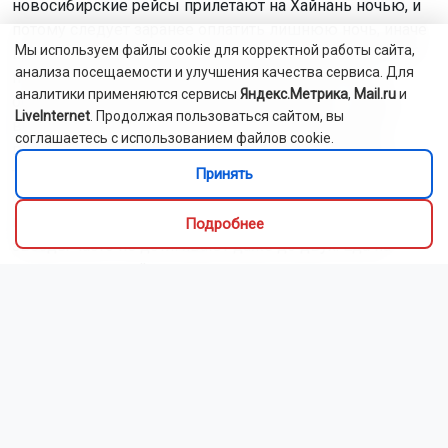
новосибирские рейсы прилетают на Хайнань ночью, и
потому следует заранее оплатить лишнюю ночь, иначе
Мы используем файлы cookie для корректной работы сайта,
придется ждать заселения до 12 дня. Качество отелей
анализа посещаемости и улучшения качества сервиса. Для
на острове тоже держит высокую планку, но это
аналитики применяются сервисы
Яндекс.Метрика
,
Mail.ru
и
объясняется просто: большая часть отелей – новые,
LiveInternet
. Продолжая пользоваться сайтом, вы
ведь раньше остров был военной базой, и только
соглашаетесь с использованием файлов cookie.
после того, как Хайнань решили сделать центром
туризма, здесь построили множество отелей разной
Принять
степени звездности. В этом отношении Хайнань в разы
превосходит как Таиланд, так и Вьетнам, где отели в 4
Подробнее
звезды часто не дотягивают даже до двух. Еда на
завтраках в китайских отелях ориентирована на
европейца, так что никаких экзотических блюд не
подавали.
«Развлекал разве что сам стол. Он был круглым
и вращался. Так было в нескольких ресторанах,
где я побывал. Мне все время вспоминалось
"Поле чудес", хотелось крикнуть: вращайте