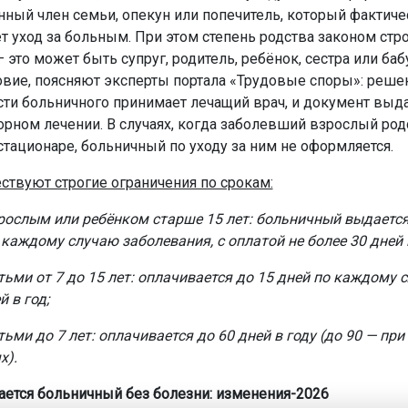
нный член семьи, опекун или попечитель, который фактиче
т уход за больным. При этом степень родства законом стро
 это может быть супруг, родитель, ребёнок, сестра или баб
овие, поясняют эксперты портала «Трудовые споры»: реше
ти больничного принимает лечащий врач, и документ выда
орном лечении. В случаях, когда заболевший взрослый ро
стационаре, больничный по уходу за ним не оформляется.
ствуют строгие ограничения по срокам:
зрослым или ребёнком старше 15 лет: больничный выдает
 каждому случаю заболевания, с оплатой не более 30 дней в
тьми от 7 до 15 лет: оплачивается до 15 дней по каждому с
й в год;
тьми до 7 лет: оплачивается до 60 дней в году (до 90 — пр
х).
ается больничный без болезни: изменения-2026