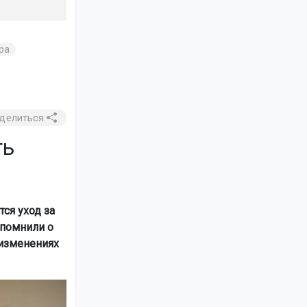
ра
делиться
ть
ся уход за
апомнили о
 изменениях