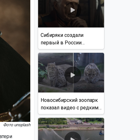
Сибиряки создали
первый в России
документальный фильм
с использованием ИИ
Новосибирский зоопарк
показал видео с редким
виверровым котом
Фото unsplash
атери