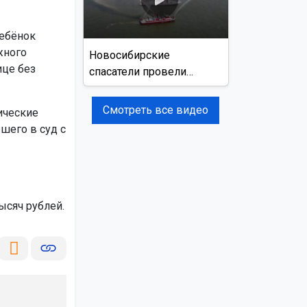
ребёнок
жного
Новосибирские
ице без
спасатели провели
учения на реке Обь
Смотреть все видео
ические
шего в суд с
сяч рублей.