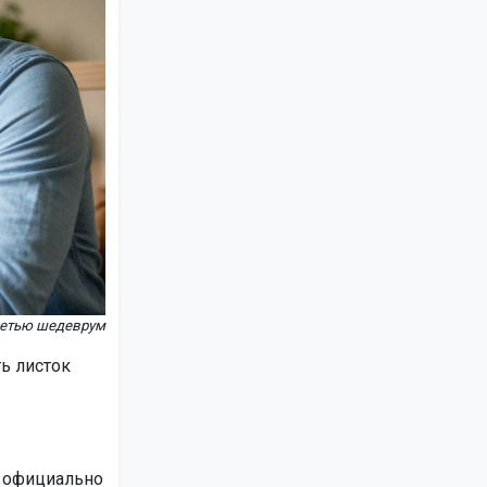
сетью шедеврум
ь листок
ь официально