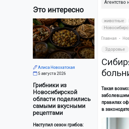
Агентство 
Это интересно
животные
Новосибирс
Главная
Но
Здоровье
Сибир
Алиса Новохатская
больн
5 августа 2026
Грибники из
Такая возмо
Новосибирской
заболевшим 
области поделились
правилах оф
самыми вкусными
в законодат
рецептами
Наступил сезон грибов: