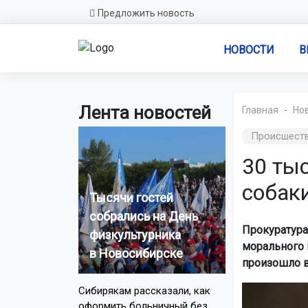
Предложить новость
НОВОСТИ
В
Лента новостей
Главная
Но
Происшест
30 ты
собак
Тысячи гостей
собрались на День
Прокуратура
физкультурника
морального 
в Новосибирске
произошло в
Сибирякам рассказали, как
оформить больничный без