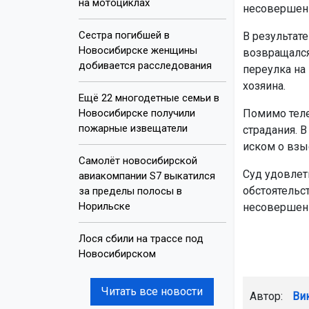
на мотоциклах
несовершенн
Сестра погибшей в
В результат
Новосибирске женщины
возвращался
добивается расследования
переулка на
хозяина.
Ещё 22 многодетные семьи в
Новосибирске получили
Помимо теле
пожарные извещатели
страдания. В
иском о взы
Самолёт новосибирской
Суд удовлет
авиакомпании S7 выкатился
обстоятельс
за пределы полосы в
Норильске
несовершенн
Лося сбили на трассе под
Новосибирском
Читать все новости
Автор:
Ви