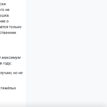
ски
го не
ушка.
ние о
ётся только
дственник
ся максимум
 году;
лучаю, но не
и тяжёлых