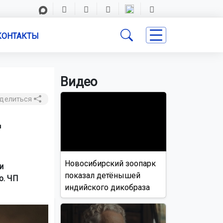
КОНТАКТЫ
Видео
делиться
ц
Новосибирский зоопарк
и
показал детёнышей
о. ЧП
индийского дикобраза