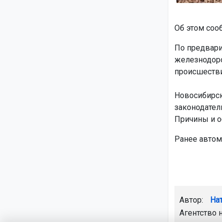
Об этом соо
По предвари
железнодоро
происшестви
Новосибирск
законодател
Причины и о
Ранее авто
Автор:
На
Агентство 