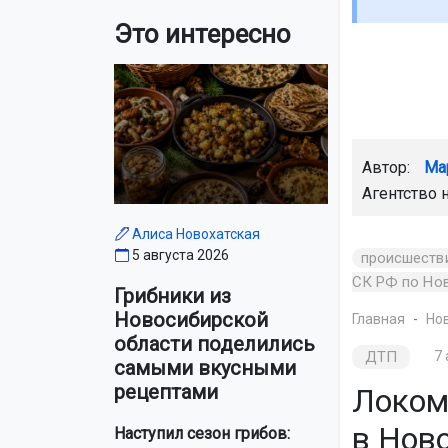
Это интересно
Автор:
Ма
Агентство 
Алиса Новохатская
5 августа 2026
происшеств
СК РФ по Но
Грибники из
Новосибирской
Главная
Но
области поделились
ДТП
7 
самыми вкусными
рецептами
Локом
в Нов
Наступил сезон грибов: