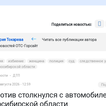
Поделиться новостью:
рия Токарева
Читать все публикации автора
новостей
ОТС-Горсайт
ия
избиение
женщина
полиция
суд
следственное 
восибирской области
вости
ДТП
августа 2026 - 12:59
По
отив столкнулся с автомобил
осибирской области