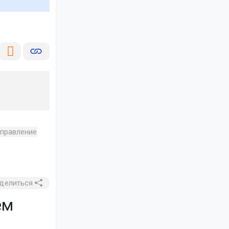
управление
делиться
ем