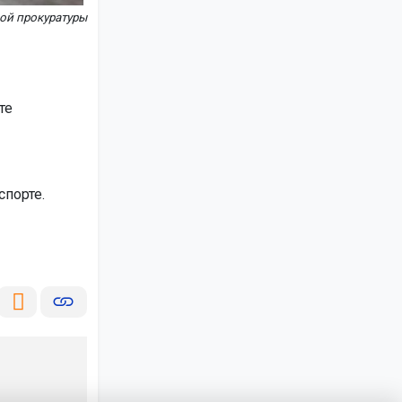
ой прокуратуры
те
порте.