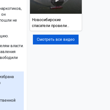
наркотиков,
 он
Новосибирские
 пошли не
спасатели провели
учения на реке Обь
ицию.
Смотреть все видео
елям власти.
равления
свободили
избрана
а
ственной