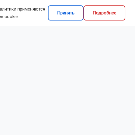
налитики применяются
Принять
Подробнее
сибирская
в cookie.
делиться
ске
истами
Они оценили