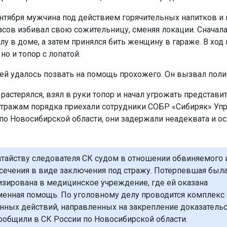
нтября мужчина под действием горячительных напитков и 
асов избивал свою сожительницу, сменяя локации. Сначала
лу в доме, а затем принялся бить женщину в гараже. В ход
 но и топор с лопатой.
й удалось позвать на помощь прохожего. Он вызвал пол
астерялся, взял в руки топор и начал угрожать представит
тражам порядка приехали сотрудники СОБР «Сибиряк» Уп
по Новосибирской области, они задержали неадеквата и о
атайству следователя СК судом в отношении обвиняемого 
сечения в виде заключения под стражу. Потерпевшая был
изирована в медицинское учреждение, где ей оказана
енная помощь. По уголовному делу проводится комплекс
нных действий, направленных на закрепление доказатель
сообщили в СК России по Новосибирской области.