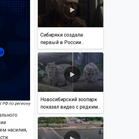
Сибиряки создали
первый в России
документальный фильм
с использованием ИИ
Новосибирский зоопарк
К РФ по региону
показал видео с редким
виверровым котом
ального
нии
ем насилия,
сти.