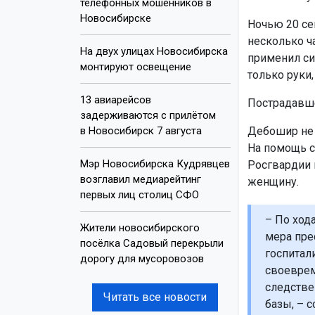
телефонных мошенников в
Новосибирске
Ночью 20 се
несколько ч
На двух улицах Новосибирска
применил си
монтируют освещение
только руки,
13 авиарейсов
Пострадавше
задерживаются с прилётом
в Новосибирск 7 августа
Дебошир не р
На помощь с
Мэр Новосибирска Кудрявцев
Росгвардии 
возглавил медиарейтинг
женщину.
первых лиц столиц СФО
– По ход
Жители новосибирского
мера пре
посёлка Садовый перекрыли
госпитал
дорогу для мусоровозов
своеврем
следстве
Читать все новости
базы, – 