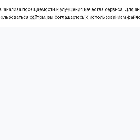
, анализа посещаемости и улучшения качества сервиса. Для а
езной дороге
локомотив столкнулся с автомобилем
Ново
пользоваться сайтом, вы соглашаетесь с использованием файло
вости
Общество
7 августа 2026 - 12:43
По
аты проверили ремонт школ,
аров и библиотек в Новосибир
сдумы Виктор Игнатов и Олег Иванинский вместе с актив
сии» провели выездные проверки социальных объектов. 
кол, детских садов и библиотек к новому учебному году.