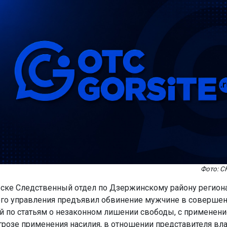
Фото: С
ске Следственный отдел по Дзержинскому району регион
го управления предъявил обвинение мужчине в соверше
й по статьям о незаконном лишении свободы, с применени
угрозе применения насилия, в отношении представителя вла