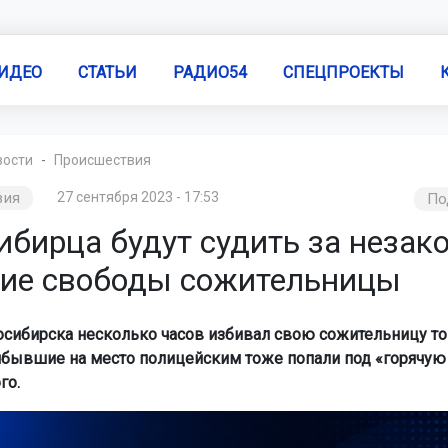
ИДЕО
СТАТЬИ
РАДИО54
СПЕЦПРОЕКТЫ
вости
Происшествия
вия
27 сентября 2023 - 17:53
По
ибирца будут судить за незак
ие свободы сожительницы
сибирска несколько часов избивал свою сожительницу то
ибывшие на место полицейским тоже попали под «горячую
го.