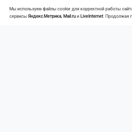
Мы используем файлы cookie для корректной работы сайта
ДТП на жел
сервисы
Яндекс.Метрика
,
Mail.ru
и
LiveInternet
. Продолжая 
область
Главная
Но
Общество
Депут
троту
Депутаты Го
«Единой Рос
готовность ш