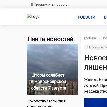
Предложить новость
НОВОСТИ
В
Лента новостей
Главная
Но
Происшест
Новос
лишен
Шторм ослабнет
Житель Ново
в Новосибирской
лопатой. Пр
области 7 августа
неадекватно
Локомотив столкнулся
с автомобилем