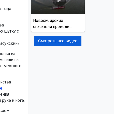
месяца
Новосибирские
ва
спасатели провели
ую шутку с
учения на реке Обь
Смотреть все видео
асукский».
лёнка из
я пали на
го местного
яйства
е
дения
руке и ноге.
своём