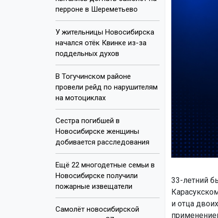
перроне в Шереметьево
У жительницы Новосибирска
начался отёк Квинке из-за
поддельных духов
В Тогучинском районе
провели рейд по нарушителям
на мотоциклах
Сестра погибшей в
Новосибирске женщины
добивается расследования
Ещё 22 многодетные семьи в
Новосибирске получили
33-летний б
пожарные извещатели
Карасукском
и отца двои
Самолёт новосибирской
применением