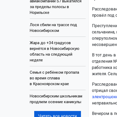
авиакомпании S7 выкатился
за пределы полосы в
Расследован
Норильске
провёл под 
Лося сбили на трассе под
Преступлени
Новосибирском
сельчанина,
оперуполном
Жара до +34 градусов
несовершенн
вернётся в Новосибирскую
область на следующей
В тот день 
неделе
отделения №
работника х
Семья с ребёнком пропала
жителя. Сел
во время сплава
в Красноярском крае
Расследован
отрицал сво
Новосибирским школьникам
электрошок
продлили осенние каникулы
неправильно
Вечером в п
Читать все новости