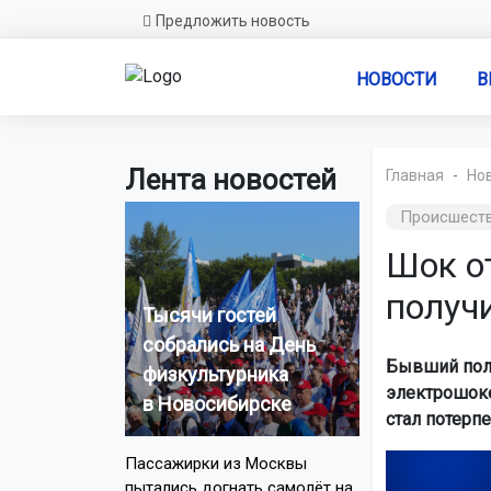
Предложить новость
НОВОСТИ
В
Лента новостей
Главная
Но
Происшест
Шок о
получ
Тысячи гостей
собрались на День
Бывший поли
физкультурника
электрошоке
в Новосибирске
стал потерп
Пассажирки из Москвы
пытались догнать самолёт на