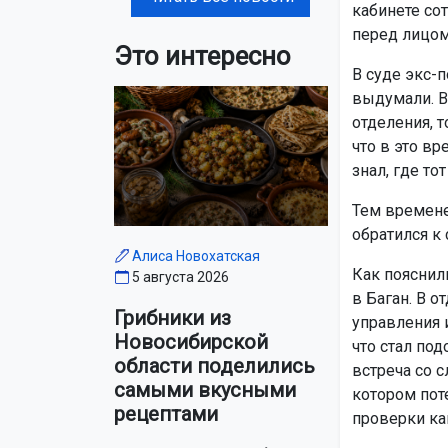
кабинете со
перед лицом
Это интересно
В суде экс-п
выдумали. В 
отделения, 
что в это вр
знал, где тот
Тем времене
обратился к
Алиса Новохатская
Как пояснил
5 августа 2026
в Баган. В 
Грибники из
управления 
Новосибирской
что стал по
области поделились
встреча со с
самыми вкусными
котором пот
рецептами
проверки ка