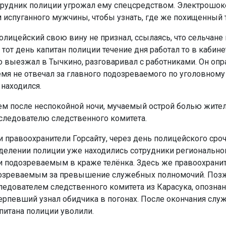
трудник полиции угрожал ему спецсредством. Электрошо
 испуганного мужчины, чтобы узнать, где же похищенный 
олицейский свою вину не признал, ссылаясь, что сельчане
тот день капитан полиции течение дня работал то в кабине
то выезжал в Тычкино, разговаривал с работниками. Он оп
емя не отвечал за главного подозреваемого по уголовному 
 находился.
м после неспокойной ночи, мучаемый острой болью жите
 следователю следственного комитета.
и правоохранители Горсайту, через день полицейского сро
отделении полиции уже находились сотрудники регионально
и подозреваемым в краже телёнка. Здесь же правоохранит
дозреваемым за превышение служебных полномочий. Поз
ледователем следственного комитета из Карасука, опознан
ерпевший узнал обидчика в погонах. После окончания слу
питана полиции уволили.