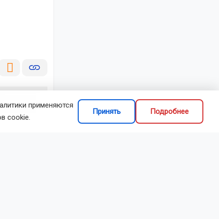
налитики применяются
Принять
Подробнее
в cookie.
та: