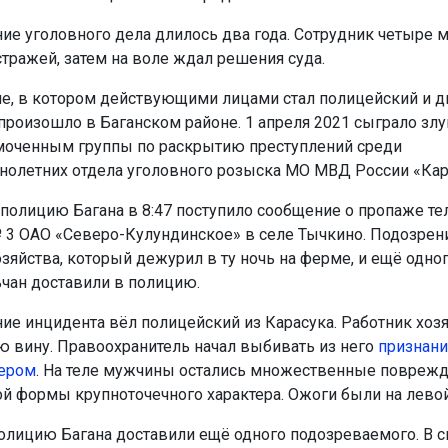
ие уголовного дела длилось два года. Сотрудник четыре 
стражей, затем на воле ждал решения суда.
е, в котором действующими лицами стал полицейский и д
 произошло в Баганском районе. 1 апреля 2021 сыграло зл
оченным группы по раскрытию преступлений среди
олетних отдела уголовного розыска МО МВД России «Кар
в полицию Багана в 8:47 поступило сообщение о пропаже те
 3 ОАО «Северо-Кулундинское» в селе Тычкино. Подозрени
озяйства, который дежурил в ту ночь на ферме, и ещё одно
ьчан доставили в полицию.
ие инцидента вёл полицейский из Карасука. Работник хоз
ю вину. Правоохранитель начал выбивать из него
признани
ером
. На теле мужчины остались множественные повреж
й формы крупноточечного характера. Ожоги были на левой 
олицию Багана доставили ещё одного подозреваемого. В 