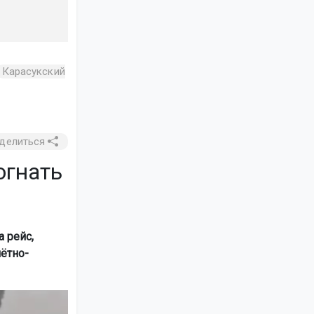
Карасукский
делиться
огнать
 рейс,
ётно-