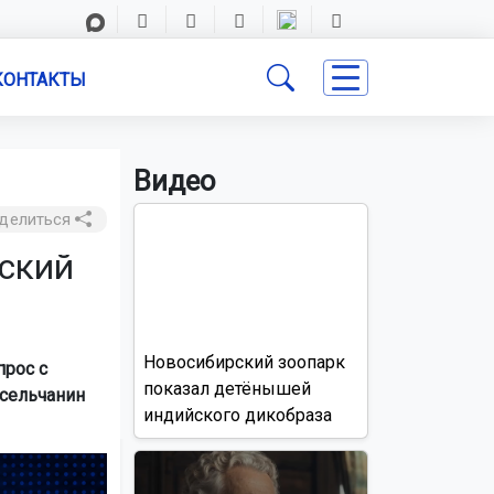
КОНТАКТЫ
Видео
делиться
йский
Новосибирский зоопарк
прос с
показал детёнышей
сельчанин
индийского дикобраза