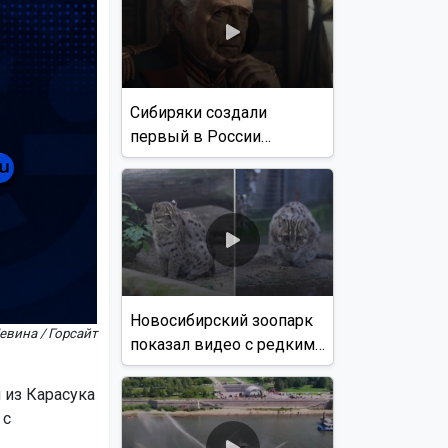
Сибиряки создали
первый в России
документальный фильм
с использованием ИИ
Новосибирский зоопарк
евина / Горсайт
показал видео с редким
виверровым котом
 из Карасука
 с