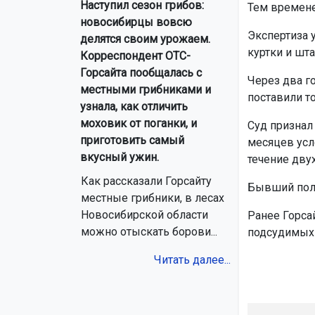
Наступил сезон грибов:
Тем времене
новосибирцы вовсю
Экспертиза 
делятся своим урожаем.
куртки и шт
Корреспондент ОТС-
Горсайта пообщалась с
Через два г
местными грибниками и
поставили то
узнала, как отличить
моховик от поганки, и
Суд признал
приготовить самый
месяцев усл
вкусный ужин.
течение двух
Как рассказали Горсайту
Бывший поли
местные грибники, в лесах
Новосибирской области
Ранее Горса
можно отыскать борови...
подсудимых 
Читать далее...