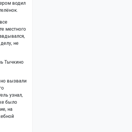
кером водил
телёнок.
 все
те местного
равдывался,
делу, не
ль Тычкино
чно вызвали
го
ель узнал,
же было
ие, на
жебной