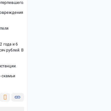
отерпевшего.
 повреждения
ителя
 года и 6
яч рублей. В
станции.
о скамьи