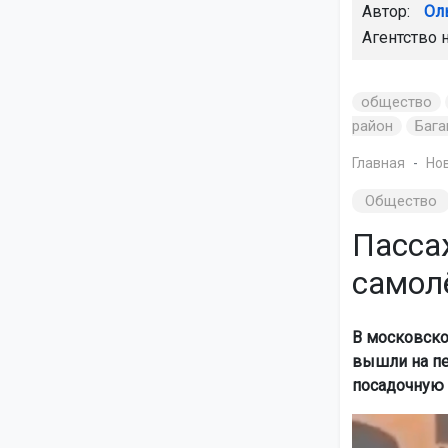
Автор:
Ол
Агентство 
общество
район
Бага
Главная
Но
Общество
Пасса
самол
В московско
вышли на пе
посадочную 