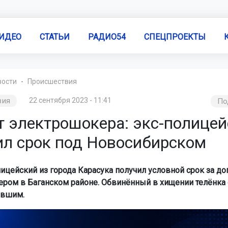
ИДЕО
СТАТЬИ
РАДИО54
СПЕЦПРОЕКТЫ
вости
Происшествия
вия
22 сентября 2023 - 11:41
По
т электрошокера: экс-полице
ил срок под Новосибирском
цейский из города Карасука получил условной срок за до
ром в Баганском районе. Обвинённый в хищении телёнка 
евшим.