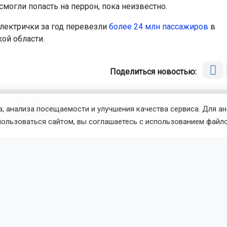
могли попасть на перрон, пока неизвестно.
лектрички за год перевезли
более 24 млн пассажиров
в
ой области.
Поделиться новостью:
иса Новохатская
Читать все публикации автора
, анализа посещаемости и улучшения качества сервиса. Для а
новостей
ОТС-Горсайт
пользоваться сайтом, вы соглашаетесь с использованием файло
транспорт
общество
Россия
Москва
Пишите нам:
Поч