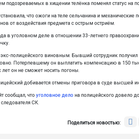
м подозреваемых в хищении телёнка поменял статус на п
установила, что ожоги на теле сельчанина и механические
анов от воздействия предмета с острым остриём.
ода в уголовном деле в отношении 33-летнего правоохран
чку.
 экс-полицейского виновным. Бывший сотрудник получил 2
овно. Потерпевшему он выплатить компенсацию в 150 тыс
 лет он не сможет носить погоны.
цейский добивается отмены приговора в суде высшей ин
йт сообщал, что
уголовное дело
на полицейского довело д
следователя СК.
Поделиться новостью: