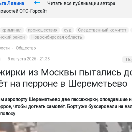
ьга Левина
Читать все публикации автора
новостей
ОТС-Горсайт
криминал
происшествия
суд
Следственный комитет
нский район
Новосибирская область
вости
Общество
8 августа 2026 - 21:35
По
жирки из Москвы пытались д
ёт на перроне в Шереметьево
м аэропорту Шереметьево две пассажирки, опоздавшие на
ррон, чтобы догнать самолёт. Борт уже буксировали на взл
полосу.