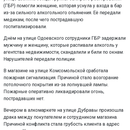
Нарушителей передали полиции.
В магазине на улице Комсомольской сработала
пожарная сигнализация. Причиной стало возгорание
потолочного покрытия из-за лопнувшей лампы.
Пожарные оперативно ликвидировали огонь,
пострадавших нет.
Вечером в алкомаркете на улице Дубравы произошла
драка между покупателем и сотрудником магазина.
Причиной конфликта стала грубость клиента в адрес
кассира. Участников потасовки разняли сотрудники
ГБР, вызвав на место полицию и скорую помощь.
Позже на улице Околица, 7, бойцы ГБР вместе с
полицией задержали вооружённого мужчину, который
избивал жену на глазах ребёнка. Нарушителя
доставили в отдел полиции.
Напомним: пожилая жительница Новосибирска
упала с