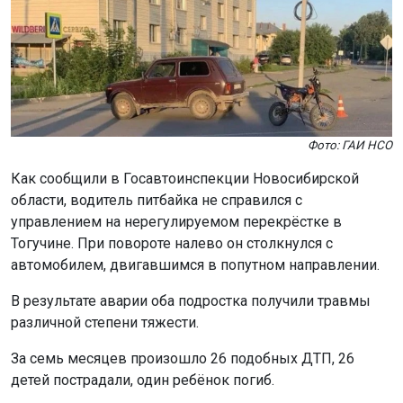
Как сообщили в Госавтоинспекции Новосибирской
области, водитель питбайка не справился с
управлением на нерегулируемом перекрёстке в
Тогучине. При повороте налево он столкнулся с
автомобилем, двигавшимся в попутном направлении.
В результате аварии оба подростка получили травмы
различной степени тяжести.
За семь месяцев произошло 26 подобных ДТП, 26
детей пострадали, один ребёнок погиб.
Госавтоинспекция напоминает, что управлять
мототранспортом можно только с 16 лет и при наличии
водительского удостоверения категорий «А1» или «М».
Питбайк не является транспортным средством, его
использование на дорогах общего пользования
запрещено.
Родителям советуют уделять больше внимания