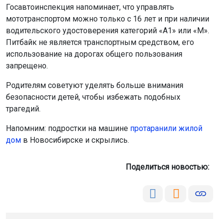
безопасности детей, чтобы избежать подобных
трагедий.
Напомним: подростки на машине
протаранили жилой
дом
в Новосибирске и скрылись.
Поделиться новостью:
Автор:
Алиса Новохатская
Читать все
публикации автора
Агентство новостей
ОТС-Горсайт
авто
ДТП
питбайк
дети
Тогучинский район
Главная
Новости
Общество