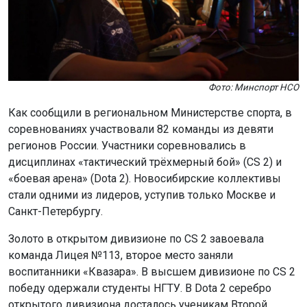
регионов России. Участники соревновались в
дисциплинах «тактический трёхмерный бой» (CS 2) и
«боевая арена» (Dota 2). Новосибирские коллективы
стали одними из лидеров, уступив только Москве и
Санкт-Петербургу.
Золото в открытом дивизионе по CS 2 завоевала
команда Лицея №113, второе место заняли
воспитанники «Квазара». В высшем дивизионе по CS 2
победу одержали студенты НГТУ. В Dota 2 серебро
открытого дивизиона досталось ученикам Второй
новосибирской гимназии, а бронза высшего дивизиона
– команде НГАСУ (Сибстрин).
«Золото в Кубке достижений – наша первая
победа. Самые сложные матчи у нас с учениками
Второй новосибирской гимназии», – рассказал
капитан команды Лицея №113 Руслан Холов.