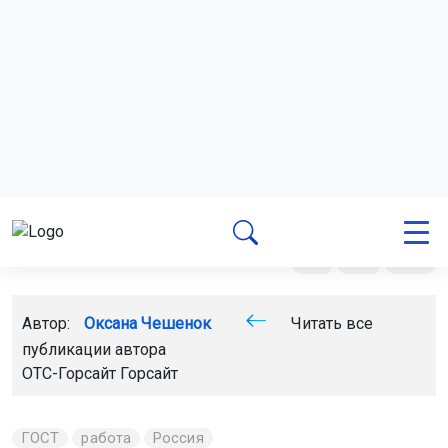
Поделиться новостью:
Автор:
Оксана Чешенок
Читать все
публикации автора
ОТС-Горсайт Горсайт
ГОСТ
работа
Россия
Главная
Новости
Спорт
Спорт
6 августа 2026 - 21:57
Новосибирские команды
завоевали пять медалей на
турнире по киберспорту