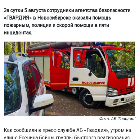
Фото: АБ "Гвардия"
Как сообщили в пресс-службе АБ «Гвардия», утром на
улице Есенина бойцы группы быстрого реагирования
(ГБР) помогли женщине, которая уснула у входа в бар
из-за сильного алкогольного опьянения. Её передали
медикам, после чего пострадавшую
госпитализировали.
Днём на улице Одоевского сотрудники ГБР задержали
мужчину и женщину, которые распивали алкоголь у
агентства недвижимости, скандалили и били по окнам.