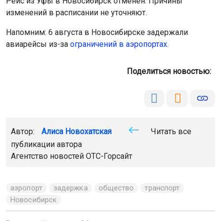
Автор:
Алиса Новохатская
Читать все
публикации автора
Агентство новостей
ОТС-Горсайт
аэропорт
задержка
общество
транспорт
Новосибирск
Главная
Новости
Общество
Общество
6 августа 2026 - 20:29
Неадекватный новосибирец
раскидал мусор на дороге к пляжу
На одном из пляжей Новосибирска мужчина начал
собирать мусор, оставленный отдыхающими, и