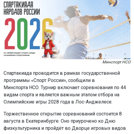
Минспорт НСО
Спартакиада проводится в рамках государственной
программы «Спорт России», сообщили в
Минспорта НСО. Турнир включает соревнования по 44
видам спорта и является важным этапом отбора на
Олимпийские игры 2028 года в Лос-Анджелесе.
Торжественное открытие соревнований состоится 8
августа в Екатеринбурге. Оно приурочено ко Дню
физкультурника и пройдёт во Дворце игровых видов
спорта.
Новосибирская область представлена в 27 видах
спорта. Участники готовятся показать свои лучшие
результаты на главном национальном турнире года.
Напомним: новосибирские ветераны СВО вошли в
тройку сильнейших
на «Стальной воле».