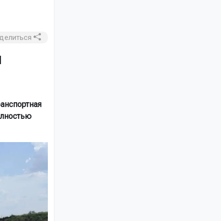
делиться
и
анспортная
олностью