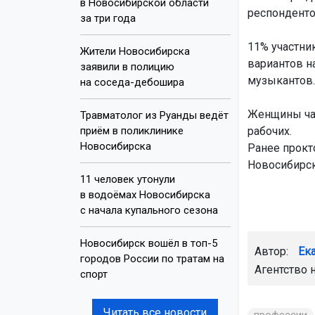
в Новосибирской области
респонденто
за три года
11% участни
Жители Новосибирска
вариантов н
заявили в полицию
музыкантов.
на соседа-дебошира
Женщины чащ
Травматолог из Руанды ведёт
приём в поликлинике
рабочих.
Новосибирска
Ранее прокт
Новосибирск
11 человек утонули
в водоёмах Новосибирска
с начала купального сезона
Новосибирск вошёл в топ-5
Автор:
Ек
городов России по тратам на
Агентство 
спорт
Читать все новости
профессии