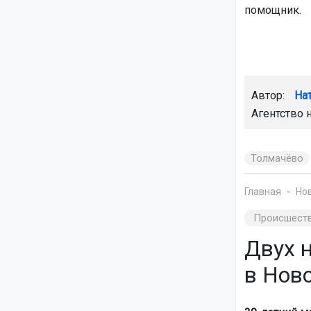
помощник.
Автор:
На
Агентство 
Толмачёво
Главная
Но
Происшест
Двух 
в Нов