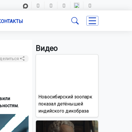
КОНТАКТЫ
Видео
делиться
Новосибирский зоопарк
авили
показал детёнышей
ьностям.
индийского дикобраза