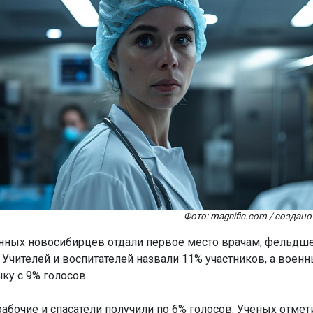
Фото: magnific.com / созда
ных новосибирцев отдали первое место врачам, фельдш
 Учителей и воспитателей назвали 11% участников, а военн
ку с 9% голосов.
абочие и спасатели получили по 6% голосов. Учёных отмет