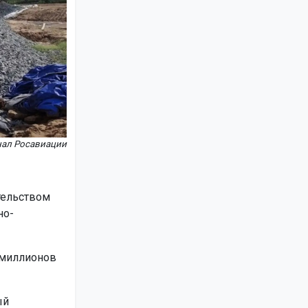
нал Росавиации
тельством
но-
 миллионов
ый