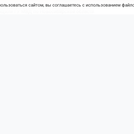
задержанных. Фото: скриншот видео пресс-службы ГУ МВД по Новосиб
пользоваться сайтом, вы соглашаетесь с использованием файло
бщили ГУ МВД по Новосибирской области.
ржали в лесу Кировского района. При обыске их жилья с
ли пакет и контейнер с порошком, который оказался меф
зъятого вещества составил около 1 килограмма. Также бы
предметы для фасовки и распространения наркотиков. П
подозреваемые покупали крупные партии наркотиков, фасо
ли через тайники.
уголовное дело, фигуранты заключены под стражу. Сейча
расследование, чтобы выявить другие эпизоды и установи
к сбыту наркотиков лиц.
вики накрыли
нарколабораторию
в загородном доме под
ком.
Поделиться новостью: