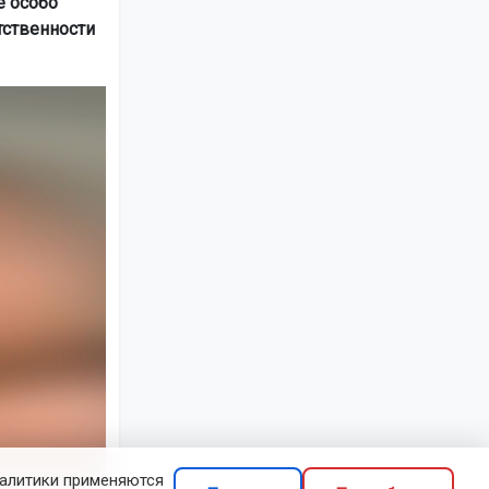
е особо
тственности
налитики применяются