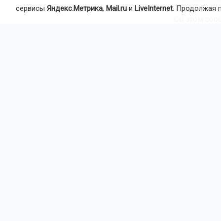
Один из 
сервисы
Яндекс.Метрика
,
Mail.ru
и
LiveInternet
. Продолжая 
Об этом соо
Мужчин заде
полиции наш
Общий вес и
обнаружены 
следствия, 
распространя
Возбуждено 
продолжает 
причастных 
Ранее сило
Новосибирс