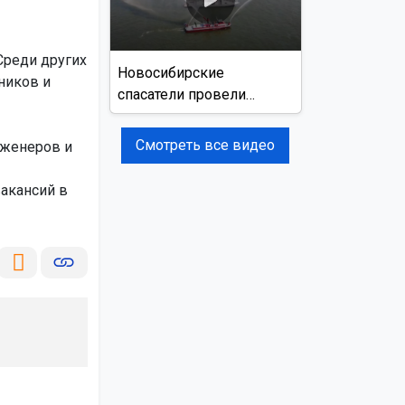
Среди других
Новосибирские
ников и
спасатели провели
учения на реке Обь
Смотреть все видео
нженеров и
акансий в