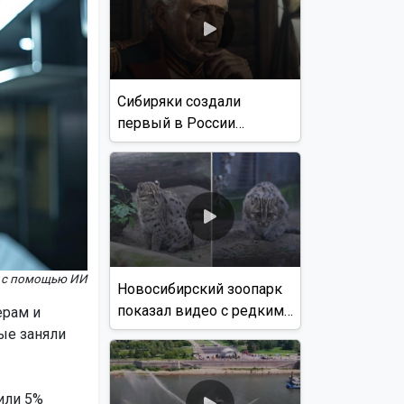
Сибиряки создали
первый в России
документальный фильм
с использованием ИИ
но с помощью ИИ
Новосибирский зоопарк
показал видео с редким
ерам и
виверровым котом
ые заняли
или 5%