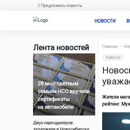
Предложить новость
НОВОСТИ
В
Лента новостей
Главная
Но
Работа
Новос
уважа
28 многодетным
семьям НСО вручили
Жители мега
сертификаты
рейтинг. Му
на автомобили
Двух наркодилеров
задержали в Новосибирске