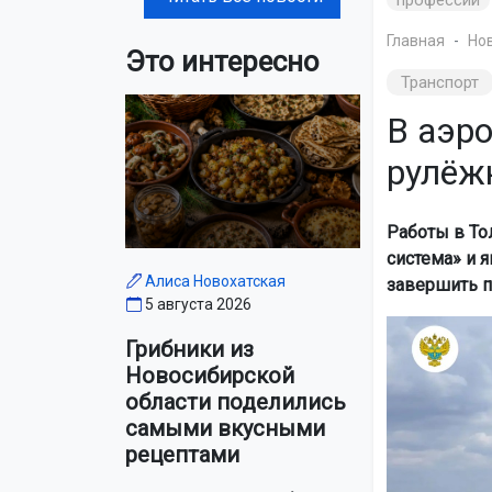
Главная
Но
Это интересно
Транспорт
В аэр
рулёж
Работы в То
система» и 
Алиса Новохатская
завершить п
5 августа 2026
Грибники из
Новосибирской
области поделились
самыми вкусными
рецептами