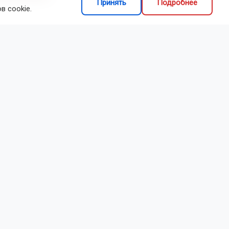
ирской области
Принять
Подробнее
в cookie.
отрудники
едроном.
ли
о данным
вали их и
с полиция
ть других