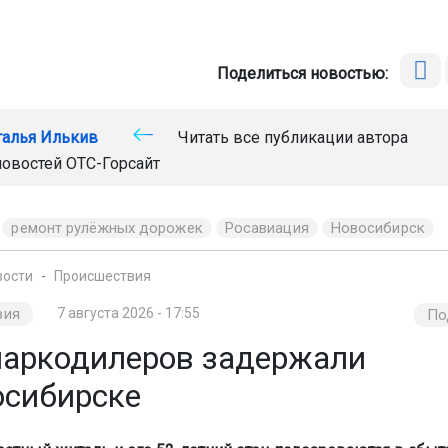
Поделиться новостью:
талья Илькив
Читать все публикации автора
новостей
ОТС-Горсайт
ремонт рулёжных дорожек
Росавиация
Новосибирск
вости
Происшествия
вия
7 августа 2026 - 17:55
По
наркодилеров задержали
осибирске