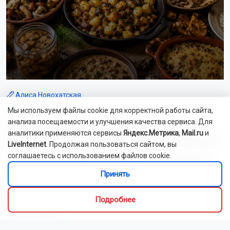
Алиса Новохатская
5 августа 2026
Мы используем файлы cookie для корректной работы сайта,
анализа посещаемости и улучшения качества сервиса. Для
Грибники из Новосибирской области
аналитики применяются сервисы
Яндекс.Метрика
,
Mail.ru
и
поделились самыми вкусными рецептами
LiveInternet
. Продолжая пользоваться сайтом, вы
соглашаетесь с использованием файлов cookie.
Наступил сезон грибов: новосибирцы вовсю делятся
своим урожаем. Корреспондент ОТС-Горсайта
Принять
пообщалась с местными грибниками и узнала, как
отличить моховик от поганки, и приготовить самый
Подробнее
вкусный ужин.
Как рассказали Горсайту местные грибники, в лесах