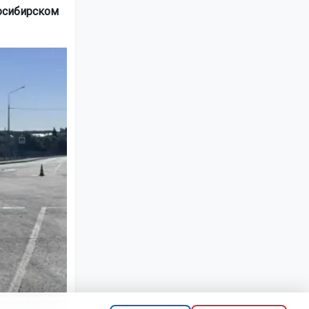
восибирском
ирской области