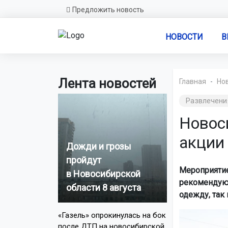
Предложить новость
НОВОСТИ
В
Лента новостей
Главная
Но
Развлечени
Новос
акции 
Дожди и грозы
пройдут
Мероприятие
в Новосибирской
рекомендуют
области 8 августа
одежду, так
«Газель» опрокинулась на бок
после ДТП на новосибирской