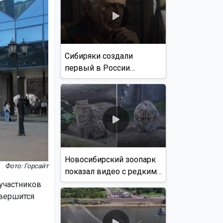
Сибиряки создали
первый в России
документальный фильм
с использованием ИИ
Новосибирский зоопарк
Фото: Горсайт
показал видео с редким
виверровым котом
 участников
авершится