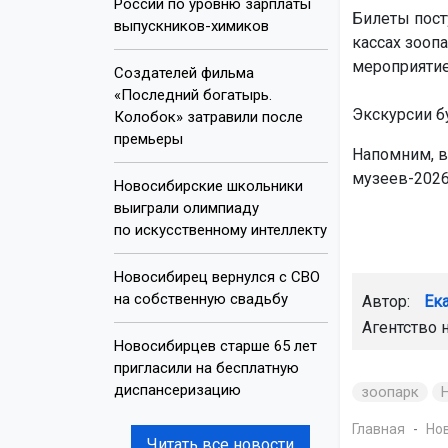
России по уровню зарплаты
Билеты посту
выпускников-химиков
кассах зоопа
мероприятие
Создателей фильма
«Последний богатырь.
Экскурсии б
Колобок» затравили после
премьеры
Напомним, в
музеев-2026
Новосибирские школьники
выиграли олимпиаду
по искусственному интеллекту
Новосибирец вернулся с СВО
на собственную свадьбу
Автор:
Ек
Агентство 
Новосибирцев старше 65 лет
пригласили на бесплатную
диспансеризацию
зоопарк
Главная
Но
Читать все новости