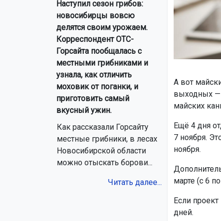
Наступил сезон грибов:
новосибирцы вовсю
делятся своим урожаем.
Корреспондент ОТС-
Горсайта пообщалась с
местными грибниками и
узнала, как отличить
А вот майск
моховик от поганки, и
выходных — с
приготовить самый
майских кан
вкусный ужин.
Ещё 4 дня о
Как рассказали Горсайту
7 ноября. Э
местные грибники, в лесах
ноября.
Новосибирской области
можно отыскать борови...
Дополнитель
марте (с 6 по
Читать далее...
Если проект 
дней.