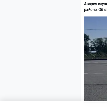
Авария случ
районе. Об 