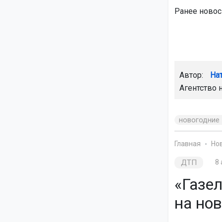
Ранее новос
Автор:
На
Агентство 
новогодние
Главная
Но
ДТП
8 
«Газел
на но