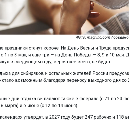
Фото: magnific.com / созда
ие праздники станут короче. На День Весны и Труда предус
 1 по 3 мая, и ещё три — на День Победы — 8, 9 и 10 мая.
икул в следующем году, вероятнее всего, не будет.
тдыха для сибиряков и остальных жителей России предусмо
то стало возможным благодаря переносу выходного дня со 2
ные дни отдыха выпадают также в феврале (с 21 по 23 фе
 8 марта) и в июне (с 12 по 14 июня).
календаря утвердят, в 2027 году будет 247 рабочих и 118