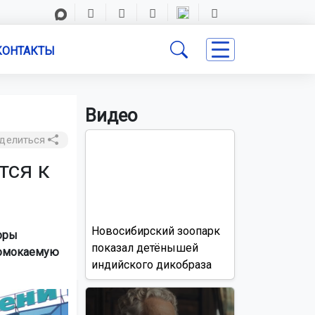
КОНТАКТЫ
Видео
делиться
тся к
Новосибирский зоопарк
торы
показал детёнышей
ромокаемую
индийского дикобраза