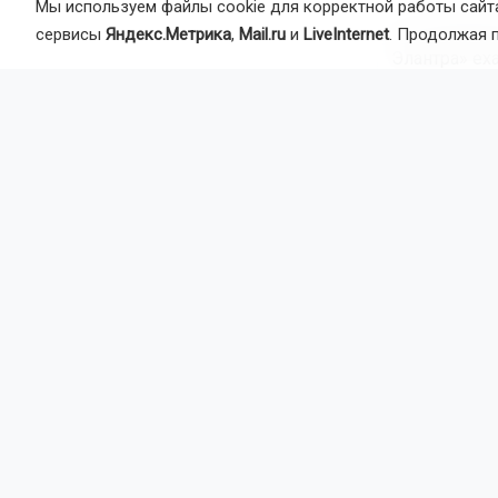
Мы используем файлы cookie для корректной работы сайта
По предвари
сервисы
Яндекс.Метрика
,
Mail.ru
и
LiveInternet
. Продолжая 
Элантра» ех
он столкнул
со стороны с
опрокинулас
В результат
пассажир «Г
На месте ра
уточняются.
Ранее седа
Автор:
На
Агентство 