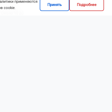
налитики применяются
Принять
Подробнее
я «Хендай
в cookie.
 Около 10:20
ый двигался
59-летний
ии