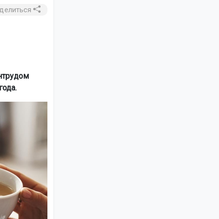
делиться
нтрудом
года.