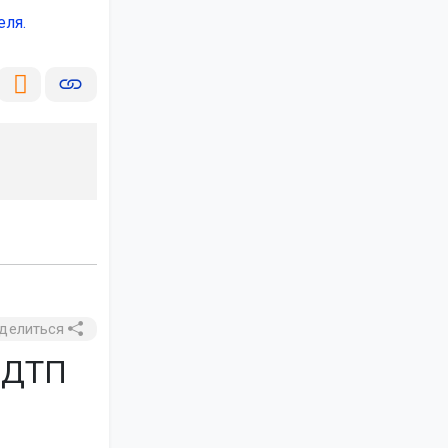
еля.
делиться
е ДТП