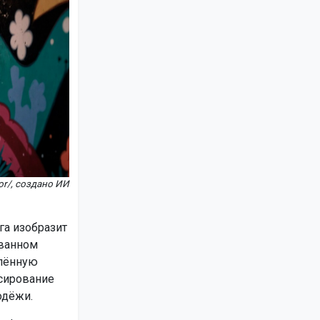
or/, создано ИИ
а изобразит
ованном
влённую
нсирование
одёжи.