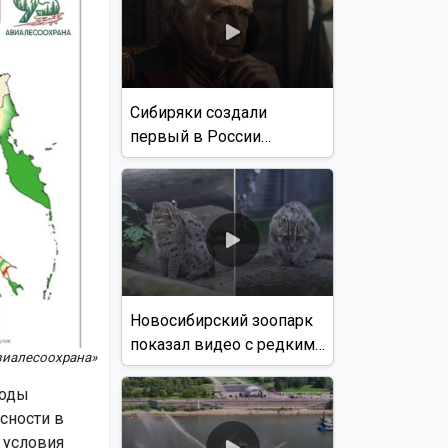
Сибиряки создали
первый в России
документальный фильм
с использованием ИИ
Новосибирский зоопарк
показал видео с редким
виалесоохрана»
виверровым котом
годы
сности в
 условия