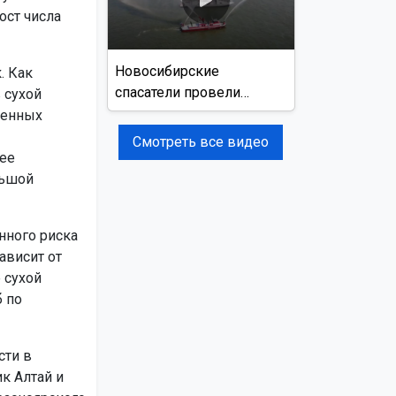
ост числа
Новосибирские
. Как
спасатели провели
 сухой
учения на реке Обь
шенных
Смотреть все видео
рее
льшой
нного риска
ависит от
 сухой
б по
сти в
к Алтай и