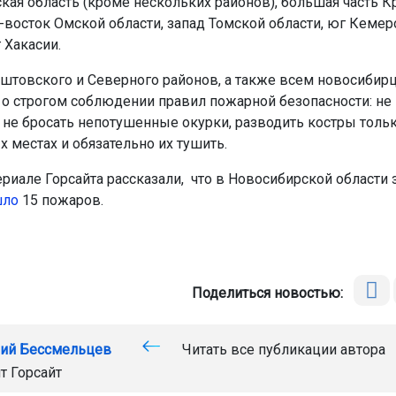
ская область (кроме нескольких районов), большая часть К
о-восток Омской области, запад Томской области, юг Кеме
 Хакасии.
товского и Северного районов, а также всем новосибир
о строгом соблюдении правил пожарной безопасности: не
, не бросать непотушенные окурки, разводить костры толь
 местах и обязательно их тушить.
риале Горсайта рассказали, что в Новосибирской области з
шло
15 пожаров.
Поделиться новостью:
ий Бессмельцев
Читать все публикации автора
йт
Горсайт