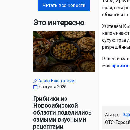
Тыва, Иркут
Читать все новости
края, север
области и юг
Это интересно
Жителям Кыш
напоминают 
сухую траву
разрешённых
Ранее в мате
мая
произо
Алиса Новохатская
5 августа 2026
Грибники из
Новосибирской
области поделились
Автор:
Юр
самыми вкусными
ОТС-Горса
рецептами