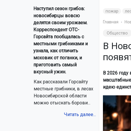
Наступил сезон грибов:
пожар
ле
новосибирцы вовсю
Главная
Но
делятся своим урожаем.
Корреспондент ОТС-
Общество
Горсайта пообщалась с
В Нов
местными грибниками и
узнала, как отличить
появя
моховик от поганки, и
приготовить самый
вкусный ужин.
В 2026 году
масштабные 
Как рассказали Горсайту
идею единст
местные грибники, в лесах
Новосибирской области
можно отыскать борови...
Читать далее...