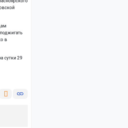
расноярского
ровской
цам
 поджигать
ко в
а сутки 29