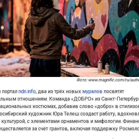
Фото: www.magnific.com/ru/auth
 портал
ndn.info
, два из трёх новых
муралов
посвятят
ьным отношениям. Команда «ДОБРО» из Санкт-Петербург
ациональных костюмах, добавив слово «добро» в стилиз
осибирский художник Юра Телеш создаст работу, вдохно
 культурой, с элементами орнаментов и мифологии. Фина
уществляется за счёт грантов, включая поддержку Росмол