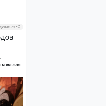
делиться
одов
т
ты воплотят