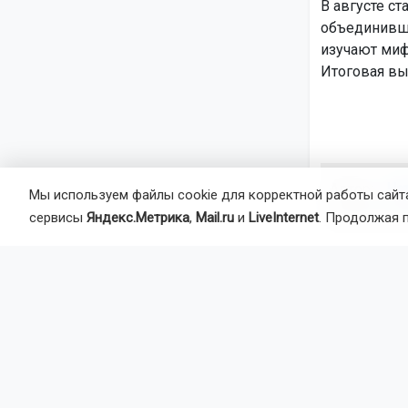
В августе с
объединивша
изучают миф
Итоговая вы
Автор:
На
Мы используем файлы cookie для корректной работы сайта
Агентство 
сервисы
Яндекс.Метрика
,
Mail.ru
и
LiveInternet
. Продолжая 
Год единст
Главная
Но
Животные
Новос