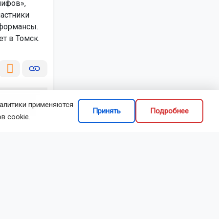
мифов»,
астники
рформансы.
т в Томск.
налитики применяются
Принять
Подробнее
в cookie.
делиться