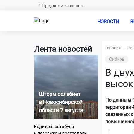
Предложить новость
НОВОСТИ
В
Лента новостей
Главная
Но
Сибирь
В дву
высок
Шторм ослабнет
По данным Ф
в Новосибирской
территории 
области 7 августа
связанных с
повышенной 
Водитель автобуса
и пассажиры пострадали