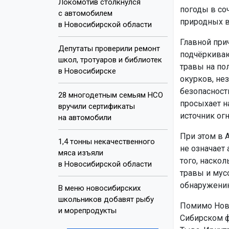
Локомотив столкнулся
погоды в со
с автомобилем
природных в
в Новосибирской области
Главной при
Депутаты проверили ремонт
подчёркиваю
школ, тротуаров и библиотек
травы на пол
в Новосибирске
окурков, не
безопасности
28 многодетным семьям НСО
просыхает н
вручили сертификаты
источник ог
на автомобили
При этом в 
1,4 тонны некачественного
не означает
мяса изъяли
того, наско
в Новосибирской области
травы и мус
обнаружению
В меню новосибирских
школьников добавят рыбу
Помимо Ново
и морепродукты
Сибирском ф