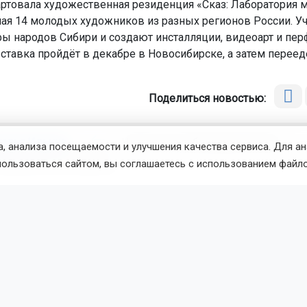
тартовала художественная резиденция «Сказ: Лаборатория 
я 14 молодых художников из разных регионов России. Уч
ы народов Сибири и создают инсталляции, видеоарт и пе
ставка пройдёт в декабре в Новосибирске, а затем перееде
Поделиться новостью:
талья Илькив
Читать все публикации автора
, анализа посещаемости и улучшения качества сервиса. Для а
новостей
ОТС-Горсайт
пользоваться сайтом, вы соглашаетесь с использованием файло
ва народов
муралы
фестивали
Новосибирск
вости
Животные
7 августа 2026 - 14:50
По
ибирский зоопарк показал