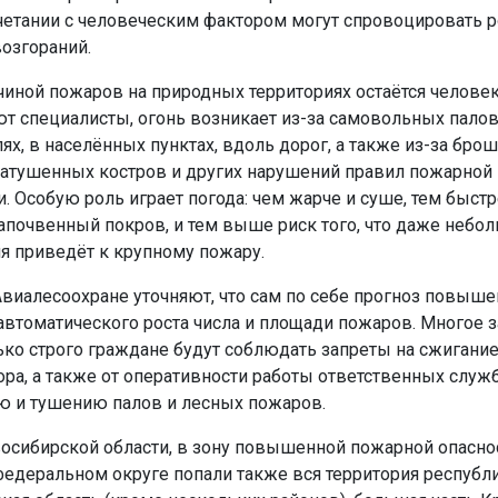
четании с человеческим фактором могут спровоцировать р
озгораний.
чиной пожаров на природных территориях остаётся человек
т специалисты, огонь возникает из-за самовольных палов
ях, в населённых пунктах, вдоль дорог, а также из-за бро
затушенных костров и других нарушений правил пожарной
. Особую роль играет погода: чем жарче и суше, тем быст
апочвенный покров, и тем выше риск того, что даже небо
ня приведёт к крупному пожару.
Авиалесоохране уточняют, что сам по себе прогноз повыше
 автоматического роста числа и площади пожаров. Многое з
лько строго граждане будут соблюдать запреты на сжигание
ора, а также от оперативности работы ответственных служ
 и тушению палов и лесных пожаров.
сибирской области, в зону повышенной пожарной опасно
едеральном округе попали также вся территория республи