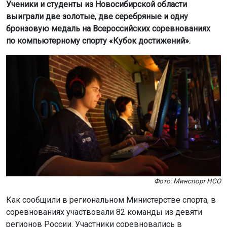
Фото: Минспорт НСО
Как сообщили в региональном Министерстве спорта, в
соревнованиях участвовали 82 команды из девяти
регионов России. Участники соревновались в
дисциплинах «тактический трёхмерный бой» (CS 2) и
«боевая арена» (Dota 2). Новосибирские коллективы
стали одними из лидеров, уступив только Москве и
Санкт-Петербургу.
Золото в открытом дивизионе по CS 2 завоевала
команда Лицея №113, второе место заняли
воспитанники «Квазара». В высшем дивизионе по CS 2
победу одержали студенты НГТУ. В Dota 2 серебро
открытого дивизиона досталось ученикам Второй
новосибирской гимназии, а бронза высшего дивизиона
– команде НГАСУ (Сибстрин).