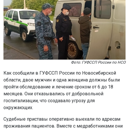
месяцев. Они отказывались от добровольной
госпитализации, что создавало угрозу для
окружающих.
Судебные приставы оперативно выехали по адресам
проживания пациентов. Вместе с медработниками они
доставили больных в Кыштовскую центральную
районную больницу для прохождения лечения.
Исполнительные производства по таким делам
относятся к категории немедленного исполнения.
Поэтому действия предприняли без промедления.
Напомним: в Новосибирске врачи выявили у ветерана
СВО
рак на ранней стадии.
Поделиться новостью: