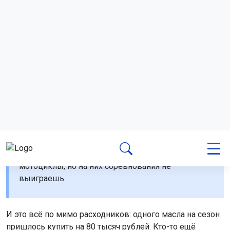
– Мотоцикл купили сами, на свои деньги, взяли
мощный. Брали, кстати, у вице-чемпиона мира,
стоил он 300 тыс. На стадионе тоже есть
мотоциклы, но на них соревнования не
выиграешь.
И это всё по мимо расходников: одного масла на сезон
пришлось купить на 80 тысяч рублей. Кто-то ещё
считает хоккей дорогим видом спорта?
– В общем, без помощи государства здесь
сложно, – призналась Оксана.
Но на мотоциклах семья Оксаны не остановилась и
купила... автобус.