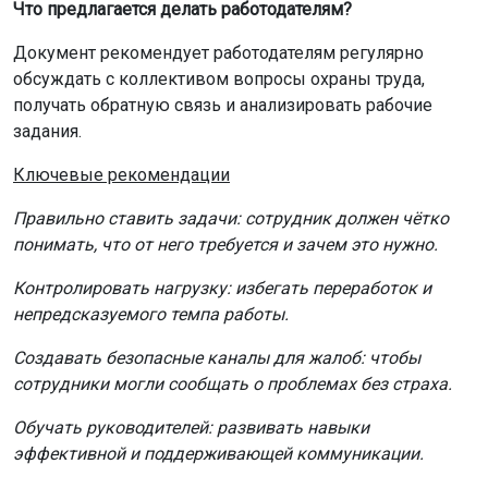
Создавать безопасные каналы для жалоб: чтобы
сотрудники могли сообщать о проблемах без страха.
Обучать руководителей: развивать навыки
эффективной и поддерживающей коммуникации.
По словам эксперта по сертификации Алексея
Тюльпина, ГОСТ не предполагает самостоятельной
сертификации, но его положения могут учитываться
при сертификации системы менеджмента охраны труда
по ГОСТ Р ИСО 45001. Он также отметил, что стандарт
не станет обязательным для каждого работодателя —
национальные стандарты применяются добровольно,
если иное не установлено законом.
Что это значит на практике?
Как поясняют эксперты российского рынка труда,
новый ГОСТ не отменяет трудовые обязанности и не
запрещает руководителям «заставлять работать». Речь