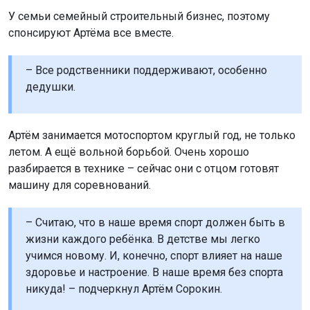
разбирается в технике – сейчас они с отцом готовят
машину для соревнований.
– Считаю, что в наше время спорт должен быть в
жизни каждого ребёнка. В детстве мы легко
учимся новому. И, конечно, спорт влияет на наше
здоровье и настроение. В наше время без спорта
никуда! – подчеркнул Артём Сорокин.
У Артёма грандиозные планы – не просто связать свою
жизнь со спортом, но и представлять совою страну на
международных соревнованиях.
Кстати, у телеканала ОТС был потрясающий проект
«
Мотодром за три дня
», который вернул к жизни
легендарное место на СовСибири.