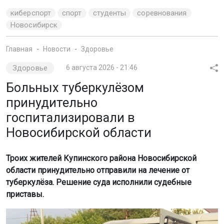
Троих жителей Купинского района Новосибирской
области принудительно отправили на лечение от
туберкулёза. Решение суда исполнили судебные
приставы.
Мы используем файлы cookie для корректной работы сайта,
анализа посещаемости и улучшения качества сервиса. Для
аналитики применяются сервисы
Яндекс.Метрика
,
Mail.ru
и
LiveInternet
. Продолжая пользоваться сайтом, вы
соглашаетесь с использованием файлов cookie.
Принять
Подробнее
Фото: ГУФССП России по НСО
Как сообщили в ГУФССП России по Новосибирской
области, двое мужчин и одна женщина должны были
пройти обследование и лечение сроком от 6 до 18