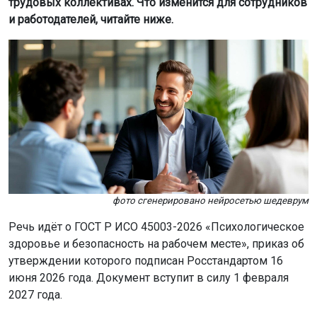
Речь идёт о ГОСТ Р ИСО 45003-2026 «Психологическое
здоровье и безопасность на рабочем месте», приказ об
утверждении которого подписан Росстандартом 16
июня 2026 года. Документ вступит в силу 1 февраля
2027 года.
Новый ГОСТ — это российская версия международного
стандарта ISO 45003:2021, разработанного для
управления так называемыми психосоциальными
рисками на работе. Он призван помочь работодателям
предотвращать стресс, выгорание и конфликты среди
сотрудников, а также содействовать благополучию на
рабочем месте. Документ носит рекомендательный
характер и не вводит новых штрафов за его
несоблюдение, однако задаёт чёткие ориентиры для
цивилизованного менеджмента.
Что считается риском для психического здоровья?
В стандарте перечислены факторы, которые негативно