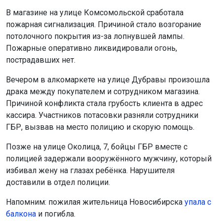
полицией задержали вооружённого мужчину, который
избивал жену на глазах ребёнка. Нарушителя
доставили в отдел полиции.
Напомним: пожилая жительница Новосибирска
упала с
балкона
и погибла.
Поделиться новостью:
Автор:
Алиса Новохатская
Читать все
публикации автора
Агентство новостей
ОТС-Горсайт
АБ "Гвардия"
происшествия
общество
Новосибирск