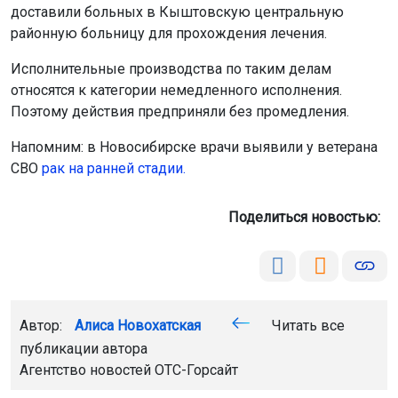
Автор:
Алиса Новохатская
Читать все
публикации автора
Агентство новостей
ОТС-Горсайт
общество
здоровье
туберкулёз
закон
Купинский район
Главная
Новости
Происшествия
Происшествия
6 августа 2026 - 21:34
Вооружённый новосибирец
избивал жену на глазах у детей
За сутки 5 августа сотрудники агентства безопасности
«ГВАРДИЯ» в Новосибирске оказали помощь
пожарным, полиции и скорой помощи в пяти