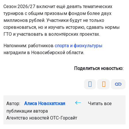
Автор:
Алиса Новохатская
Читать все
публикации автора
Агентство новостей
ОТС-Горсайт
киберспорт
спорт
студенты
соревнования
Новосибирск
Главная
Новости
Здоровье
Здоровье
6 августа 2026 - 21:46
Больных туберкулёзом
принудительно
госпитализировали в
Новосибирской области