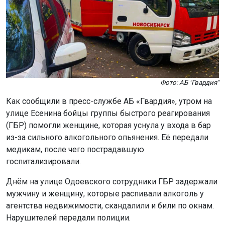
госпитализировали.
Днём на улице Одоевского сотрудники ГБР задержали
мужчину и женщину, которые распивали алкоголь у
агентства недвижимости, скандалили и били по окнам.
Нарушителей передали полиции.
В магазине на улице Комсомольской сработала
пожарная сигнализация. Причиной стало возгорание
потолочного покрытия из-за лопнувшей лампы.
Пожарные оперативно ликвидировали огонь,
пострадавших нет.
Вечером в алкомаркете на улице Дубравы произошла
драка между покупателем и сотрудником магазина.
Причиной конфликта стала грубость клиента в адрес
кассира. Участников потасовки разняли сотрудники
ГБР, вызвав на место полицию и скорую помощь.
Позже на улице Околица, 7, бойцы ГБР вместе с