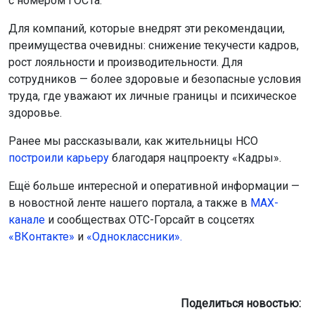
«ВКонтакте»
и
«Одноклассники».
Поделиться новостью:
Автор:
Оксана Чешенок
Читать все
публикации автора
ОТС-Горсайт Горсайт
ГОСТ
работа
Россия
Главная
Новости
Спорт
Спорт
6 августа 2026 - 21:57