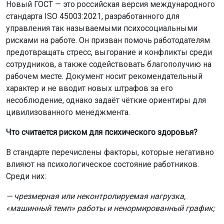
влияют на психологическое состояние работников.
Среди них:
— чрезмерная или неконтролируемая нагрузка,
«машинный темп» работы и ненормированный график;
— неясные обязанности и противоречивые задачи,
отсутствие чёткого распределения ответственности;
— неэффективная коммуникация и отсутствие
поддержки со стороны руководителя;
— авторитарный стиль управления и злоупотребление
полномочиями;
— буллинг (психологическая травля), домогательства и
насилие в коллективе;
— конфликты и социальная изоляция сотрудников;
— нарушение баланса между работой и личной жизнью.