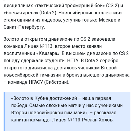
«Золото в Кубке достижений – наша первая
победа. Самые сложные матчи у нас с учениками
Второй новосибирской гимназии», – рассказал
капитан команды Лицея №113 Руслан Холов.
Сезон 2026/27 включит ещё девять тематических
турниров с общим призовым фондом более двух
миллионов рублей. Участники будут не только
соревноваться, но и изучать историю, сдавать нормы
ГТО и участвовать в волонтёрских проектах.
Напомним: работников
спорта и физкультуры
наградили в Новосибирской области.
Поделиться новостью: