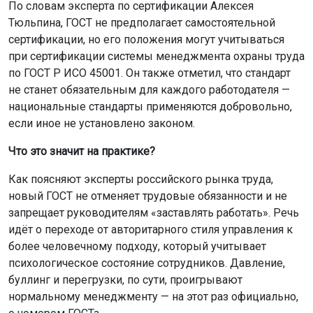
идёт о переходе от авторитарного стиля управления к
более человечному подходу, который учитывает
психологическое состояние сотрудников. Давление,
буллинг и перегрузки, по сути, проигрывают
нормальному менеджменту — на этот раз официально,
с номером ГОСТа.
Для компаний, которые внедрят эти рекомендации,
преимущества очевидны: снижение текучести кадров,
рост лояльности и производительности. Для
сотрудников — более здоровые и безопасные условия
труда, где уважают их личные границы и психическое
здоровье.
Ранее мы рассказывали, как жительницы НСО
построили карьеру
благодаря нацпроекту «Кадры».
Ещё больше интересной и оперативной информации —
в новостной ленте нашего портала, а также в
МАХ-
канале
и сообществах ОТС-Горсайт в соцсетях