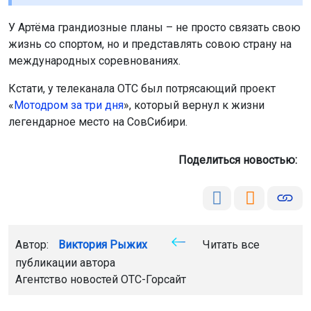
Поделиться новостью:
Автор:
Виктория Рыжих
Читать все
публикации автора
Агентство новостей
ОТС-Горсайт
спидвей
спорт
мотоциклы
дети
хобби
ДОСААФ
Мотодром за три дня
герои с нашего
двора
истории
Новосибирск
Главная
Новости
Работа
Работа
6 августа 2026 - 22:30
В России утверждён ГОСТ на
нормальное отношение к