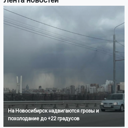
Поделиться новостью:
Автор:
Екатерина Шамина
Читать все
публикации автора
Агентство новостей
ОТС-Горсайт
мессенджер
общество
Россия
Пишите нам:
Почта: