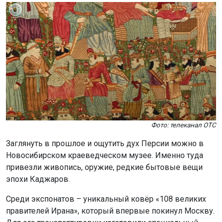
Фото: телеканал ОТС
Заглянуть в прошлое и ощутить дух Персии можно в
Новосибирском краеведческом музее. Именно туда
привезли живопись, оружие, редкие бытовые вещи
эпохи Каджаров.
Среди экспонатов – уникальный ковёр «108 великих
правителей Ирана», который впервые покинул Москву.
Для его транспортировки изготовили специальный
ящик, а в музее создали скошенный подиум, чтобы
избежать повреждений.
По словам куратора выставки, менеджера по
экспозиционно-выставочным проектам