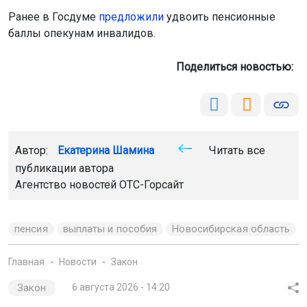
Автор:
Екатерина Шамина
Читать все
публикации автора
Агентство новостей
ОТС-Горсайт
пенсия
выплаты и пособия
Новосибирская область
Главная
Новости
Закон
Закон
6 августа 2026 - 14:20
В Новосибирске поймали банду,
похитившую мужчину на Горском
Злоумышленники насильно посадили 45-летнего
горожанина в автомобиль и вывезли в лесной массив