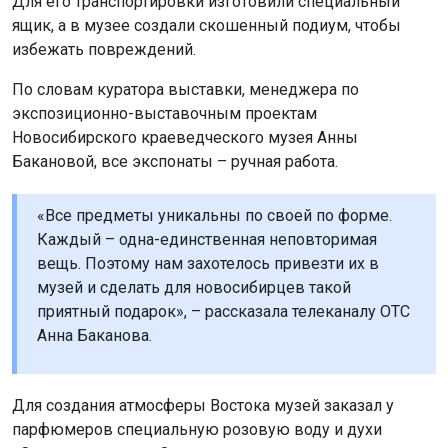
Новосибирского краеведческого музея Анны
Бакановой, все экспонаты – ручная работа.
«Все предметы уникальны по своей по форме.
Мы используем файлы cookie для корректной работы сайта,
Каждый – одна-единственная неповторимая
анализа посещаемости и улучшения качества сервиса. Для
вещь. Поэтому нам захотелось привезти их в
аналитики применяются сервисы
Яндекс.Метрика
,
Mail.ru
и
музей и сделать для новосибирцев такой
LiveInternet
. Продолжая пользоваться сайтом, вы
приятный подарок», – рассказала телеканалу ОТС
соглашаетесь с использованием файлов cookie.
Анна Баканова.
Принять
Для создания атмосферы Востока музей заказал у
Подробнее
парфюмеров специальную розовую воду и духи
«Сердце пустыни». Они также представлены на
выставке.
Познакомиться с экспозицией «Роскошь заката и ран
эпохи Каджаров» можно будет до 22 ноября.