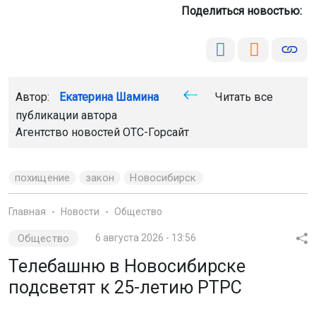
Автор:
Екатерина Шамина
Читать все
публикации автора
Агентство новостей
ОТС-Горсайт
похищение
закон
Новосибирск
Главная
Новости
Общество
Общество
6 августа 2026 - 13:56
Телебашню в Новосибирске
подсветят к 25-летию РТРС
Горожане смогут увидеть световое шоу 13 августа с
22:00 до 23:00. Об этом сообщили в филиале
Российской телевизионной и радиовещательной сети
(РТРС) «Сибирский РЦ».