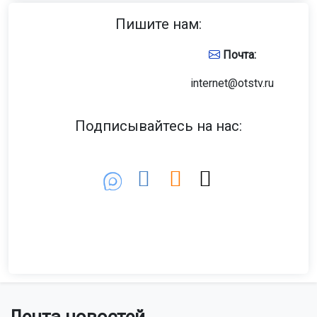
приложение уже тестируют среди сотрудников. В
будущем его планируют вывести на российский и
зарубежные рынки.
Фото: Горсайт
Компания уже зарегистрировала домены для создания
мессенджера. Среди них wb-messenger.ru, chat-wb.ru и
чат-вб.рф. Об этом сообщает издание
«Коммерсантъ»
.
Напомним, Wildberries — крупнейший маркетплейс в
России. В начале 2024 года его доля на рынке
составила 47%, по данным Федеральной
антимонопольной службы. В 2025 году оборот
компании вырос на 49%, до 6,1 трлн рублей. Чистая
прибыль увеличилась на 68%, до 175 млрд рублей.
Ранее приложение Telegram
исчезло
из App Store в
нескольких странах.