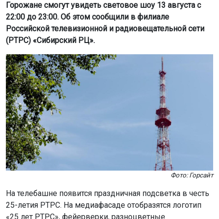
Фото: Горсайт
На телебашне появится праздничная подсветка в честь
25-летия РТРС. На медиафасаде отобразятся логотип
«25 лет РТРС», фейерверки, разноцветные
радиоволны и геометрические фигуры. Бегущая строка
отобразит ключевые даты и слоганы компании.
РТРС была создана в 2001 году указом президента
России. Сегодня сеть охватывает 98,6% населения