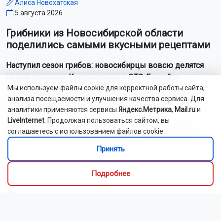
Алиса Новохатская
5 августа 2026
Грибники из Новосибирской области
поделились самыми вкусными рецептами
Наступил сезон грибов: новосибирцы вовсю делятся
своим урожаем. Корреспондент ОТС-Горсайта
Мы используем файлы cookie для корректной работы сайта,
пообщалась с местными грибниками и узнала, как
анализа посещаемости и улучшения качества сервиса. Для
отличить моховик от поганки, и приготовить самый
аналитики применяются сервисы
Яндекс.Метрика
,
Mail.ru
и
вкусный ужин.
LiveInternet
. Продолжая пользоваться сайтом, вы
Как рассказали Горсайту местные грибники, в лесах
соглашаетесь с использованием файлов cookie.
Новосибирской области можно отыскать борови...
Принять
Читать далее...
Подробнее
Видео