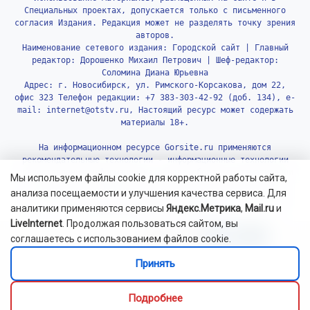
Специальных проектах, допускается только с письменного
согласия Издания. Редакция может не разделять точку зрения
авторов.
Наименование сетевого издания: Городской сайт | Главный
редактор: Дорошенко Михаил Петрович | Шеф-редактор:
Соломина Диана Юрьевна
Адрес: г. Новосибирск, ул. Римского-Корсакова, дом 22,
офис 323 Телефон редакции: +7 383-303-42-92 (доб. 134), e-
mail: internet@otstv.ru, Настоящий ресурс может содержать
материалы 18+.
На информационном ресурсе Gorsite.ru применяются
рекомендательные технологии - информационные технологии
предоставления информации на основе сбора, систематизации
Мы используем файлы cookie для корректной работы сайта,
и анализа сведений, относящихся к предпочтениям
анализа посещаемости и улучшения качества сервиса. Для
пользователей сети «Интернет», находящихся на территории
аналитики применяются сервисы
Яндекс.Метрика
,
Mail.ru
и
Российской Федерации.
Подробнее.
LiveInternet
. Продолжая пользоваться сайтом, вы
соглашаетесь с использованием файлов cookie.
Принять
Подробнее
© 2010-2026 Gorsite.ru