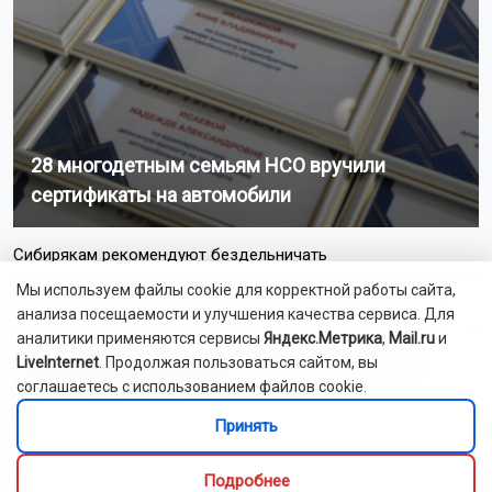
28 многодетным семьям НСО вручили
сертификаты на автомобили
Сибирякам рекомендуют бездельничать
Мы используем файлы cookie для корректной работы сайта,
Трое новосибирцев осуждены за похищение человека
анализа посещаемости и улучшения качества сервиса. Для
аналитики применяются сервисы
Яндекс.Метрика
,
Mail.ru
и
Подростка из Бердска осудили за мошенничество в
LiveInternet
. Продолжая пользоваться сайтом, вы
отношении пожилых людей
соглашаетесь с использованием файлов cookie.
Принять
Житель Кузбасса получил инфаркт после укуса пчелы
Подробнее
Новосибирцы обеспокоены возможным осушением озера