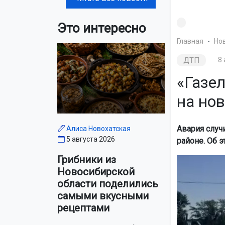
Это интересно
Главная
Но
ДТП
8 
«Газел
на но
Авария случ
Алиса Новохатская
5 августа 2026
районе. Об 
Грибники из
Новосибирской
области поделились
самыми вкусными
рецептами