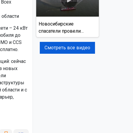
 Всех
 области
Новосибирские
ети – 24 кВт
спасатели провели
мобиля до
учения на реке Обь
eMO и CCS
Смотреть все видео
сплатно.
ций: сейчас
из новых
ели
аструктуры
области и с
арьер,