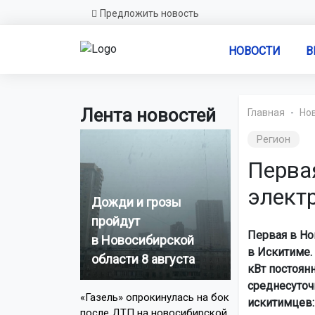
Предложить новость
НОВОСТИ
В
Лента новостей
Главная
Но
Регион
Перва
элект
Дожди и грозы
пройдут
Первая в Но
в Новосибирской
в Искитиме.
области 8 августа
кВт постоян
среднесуточ
«Газель» опрокинулась на бок
искитимцев:
после ДТП на новосибирской