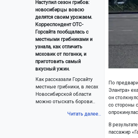
Наступил сезон грибов:
новосибирцы вовсю
делятся своим урожаем.
Корреспондент ОТС-
Горсайта пообщалась с
местными грибниками и
узнала, как отличить
моховик от поганки, и
приготовить самый
вкусный ужин.
Как рассказали Горсайту
По предвари
местные грибники, в лесах
Элантра» ех
Новосибирской области
он столкнул
можно отыскать борови...
со стороны с
опрокинулас
Читать далее...
В результат
пассажир «Г