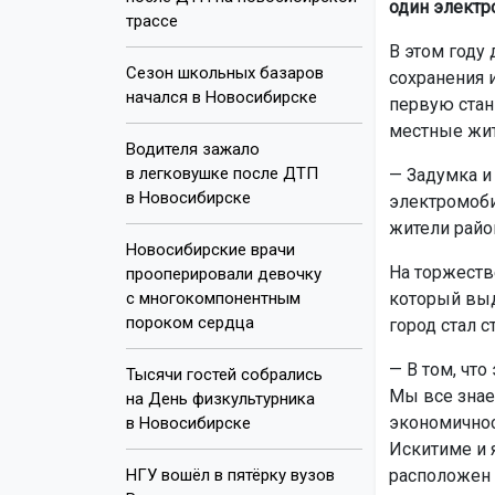
один электр
трассе
В этом году 
Сезон школьных базаров
сохранения 
начался в Новосибирске
первую стан
местные жит
Водителя зажало
в легковушке после ДТП
— Задумка и 
в Новосибирске
электромобил
жители район
Новосибирские врачи
На торжеств
прооперировали девочку
с многокомпонентным
который выд
пороком сердца
город стал с
— В том, что
Тысячи гостей собрались
Мы все знае
на День физкультурника
экономичност
в Новосибирске
Искитиме и я
НГУ вошёл в пятёрку вузов
расположен 