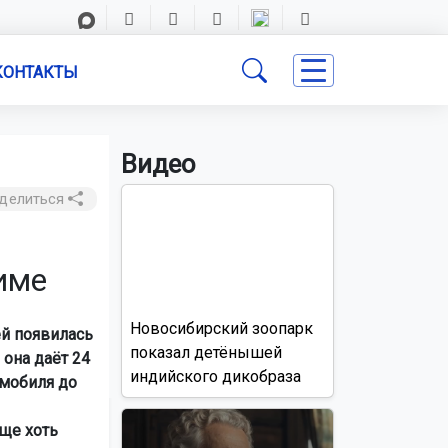
КОНТАКТЫ
Видео
делиться
име
Новосибирский зоопарк
ей появилась
показал детёнышей
 она даёт 24
индийского дикобраза
омобиля до
ще хоть