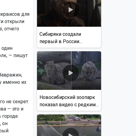
 сервисов для
ти открыли
, отчего
Сибиряки создали
первый в России
ь один
документальный фильм
олк, — пишут
с использованием ИИ
Завражин,
у именно их
Новосибирский зоопарк
го не секрет.
показал видео с редким
ва — это и
виверровым котом
в городе
, он
орый