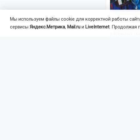
Мы используем файлы cookie для корректной работы сайта
Сегодня, 8 
сервисы
Яндекс.Метрика
,
Mail.ru
и
LiveInternet
. Продолжая 
учебному го
купить школ
социально 
14 и 15 авгу
Комсомольск
Ранее новос
школе
Автор:
На
Агентство 