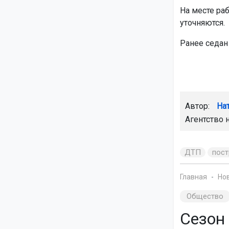
На месте ра
уточняются.
Ранее седа
Автор:
На
Агентство 
ДТП
пос
Главная
Но
Общество
Сезон