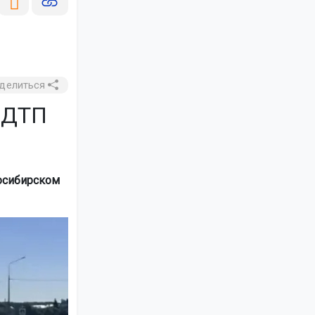
делиться
е ДТП
восибирском