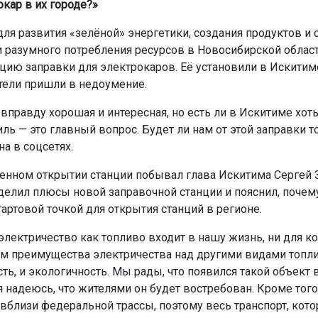
окар в их городе?»
для развития «зелёной» энергетики, создания продуктов и
и разумного потребления ресурсов в Новосибирской облас
цию заправки для электрокаров. Её установили в Искитиме
ели пришли в недоумение.
вправду хорошая и интересная, но есть ли в Искитиме хот
ь — это главный вопрос. Будет ли нам от этой заправки т
а в соцсетях.
енном открытии станции побывал глава Искитима Сергей 
елил плюсы новой заправочной станции и пояснил, почем
тартовой точкой для открытия станций в регионе.
 электричество как топливо входит в нашу жизнь, ни для ко
м преимущества электричества над другими видами топли
ь, и экологичность. Мы рады, что появился такой объект 
 надеюсь, что жителями он будет востребован. Кроме того
вблизи федеральной трассы, поэтому весь транспорт, кот