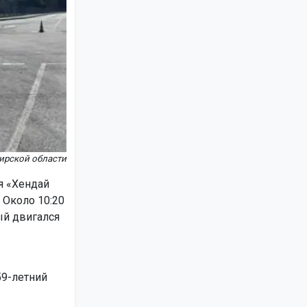
ирской области
я «Хендай
 Около 10:20
ый двигался
59-летний