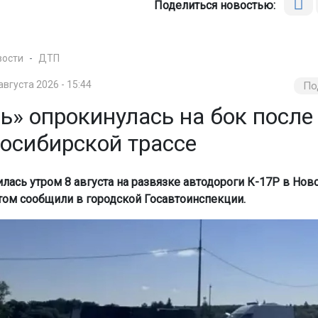
Поделиться новостью:
вости
ДТП
августа 2026 - 15:44
По
ь» опрокинулась на бок посл
восибирской трассе
илась утром 8 августа на развязке автодороги К-17Р в Но
этом сообщили в городской Госавтоинспекции.