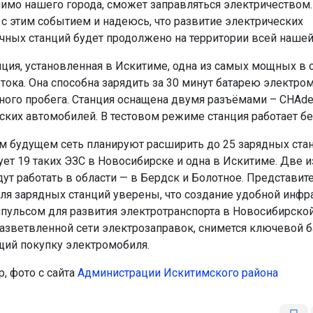
имо нашего города, сможет заправляться электричеством.
с этим событием и надеюсь, что развитие электрических
чных станций будет продолжено на территории всей нашей
нция, установленная в Искитиме, одна из самых мощных в с
 тока. Она способна зарядить за 30 минут батарею электро
ного пробега. Станция оснащена двумя разъёмами – CHAd
ских автомобилей. В тестовом режиме станция работает бе
 будущем сеть планируют расширить до 25 зарядных стан
ет 19 таких ЭЗС в Новосибирске и одна в Искитиме. Две 
дут работать в области — в Бердск и Болотное. Представит
ля зарядных станций уверены, что создание удобной инфр
пульсом для развития электротранспорта в Новосибирской 
азветвленной сети электрозаправок, снимется ключевой б
ий покупку электромобиля.
, фото с сайта
Администрации Искитимского района