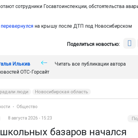
ботают сотрудники Госавтоинспекции, обстоятельства авар
н
перевернулся
на крышу после ДТП под Новосибирском
Поделиться новостью:
талья Илькив
Читать все публикации автора
новостей
ОТС-Горсайт
традали люди
Новосибирская область
вости
Общество
8 августа 2026 - 15:23
По
 школьных базаров начался