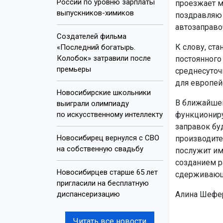
России по уровню зарплаты
проезжает м
выпускников-химиков
поздравляю 
автозаправо
Создателей фильма
К слову, ста
«Последний богатырь.
Колобок» затравили после
постоянного
премьеры
среднесуточ
для европей
Новосибирские школьники
В ближайшем
выиграли олимпиаду
по искусственному интеллекту
функциониру
заправок бу
Новосибирец вернулся с СВО
производите
на собственную свадьбу
послужит им
созданием р
Новосибирцев старше 65 лет
сдерживающ
пригласили на бесплатную
диспансеризацию
Алина Шефер
Читать все новости