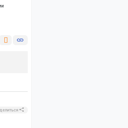
ии
делиться